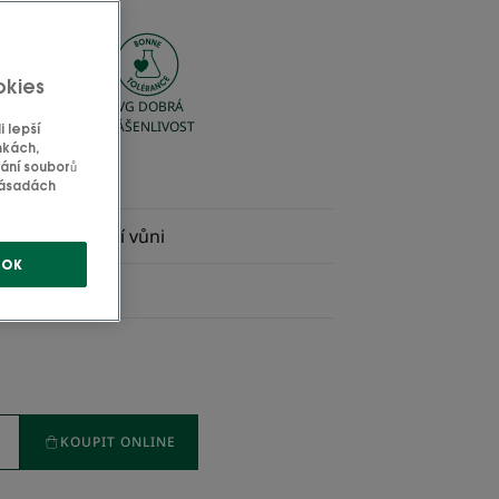
okies
SVG Picto
SVG DOBRÁ
Vyrobeno
SNÁŠENLIVOST
 lepší
ve Francii
nkách,
e
vání souborů
 zásadách
e, má relaxační vůni
OK
, ochranný.
KOUPIT ONLINE