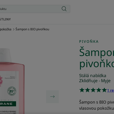
STLINY
á pokožka
Šampon s BIO pivoňkou
PIVOŇKA
Šampon
pivoňk
Stálá nabídka
Zklidňuje - Myje
1 r
Šampon s BIO pivo
vlasovou pokožku