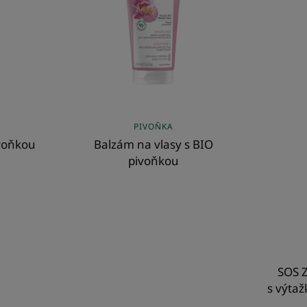
pivoňkou
PIVOŇKA
voňkou
Balzám na vlasy s BIO
pivoňkou
SOS Z
s výta