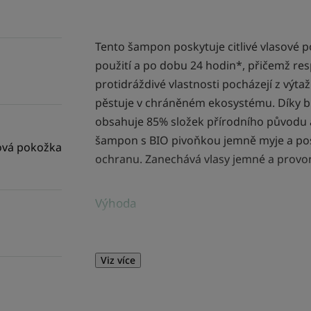
Tento šampon poskytuje citlivé vlasové po
použití a po dobu 24 hodin*, přičemž resp
protidráždivé vlastnosti pocházejí z výta
pěstuje v chráněném ekosystému. Díky b
obsahuje 85% složek přírodního původu a 
šampon s BIO pivoňkou jemně myje a pos
sová pokožka
ochranu. Zanechává vlasy jemné a provon
Výhoda
Jeho bioodbouratelné** a veganské*** slo
100% recyklovaném a recyklovatelném pl
Viz více
Benefity