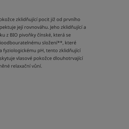
kožce zklidňující pocit již od prvního
ektuje její rovnováhu. Jeho zklidňující a
žku z BIO pivoňky čínské, která se
ioodbouratelnému složení**, které
fyziologickému pH, tento zklidňující
kytuje vlasové pokožce dlouhotrvající
ěné relaxační vůní.
žení má relaxační vůni a je baleno ve
astovém flakonu bez krabičky.