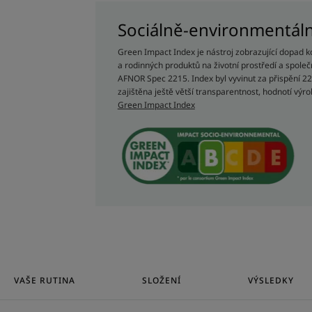
• Myje : jemná mycí báze bez sulfátů, kte
pokožku.
Sociálně-environmentál
Green Impact Index je nástroj zobrazující dopad k
• Chrání : šampon má fyziologické pH a 
a rodinných produktů na životní prostředí a společ
vlasové pokožky a poskytuje jí dlouhotrva
AFNOR Spec 2215. Index byl vyvinut za přispění 22 
zajištěna ještě větší transparentnost, hodnotí výrob
• Zklidňuje : poskytuje okamžitý zklidňují
Green Impact Index
hodin*.
TEXTURA
Textura
Tekutina
Výhody textury
VAŠE RUTINA
SLOŽENÍ
VÝSLEDKY
Tekutá textura.