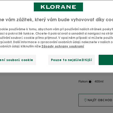
me vám zážitek, který vám bude vyhovovat díky co
SVG 85%
SVG
d'ingrédients
Pivoine-
okie používáme k tomu, abychom vám při používání našich stránek poskytli
d'origine
BIO-
aci a pokročilé funkce. Chcete-li pokračovat a usnadnit si navigaci na strá
naturelle
byKloran
žívání souborů cookie přímo přijmout. V opačném případě si můžete použí
způsobit. Další informace o zpracování osobních údajů naleznete v našich
obních údajů kliknutím níže:
Zásady ochrany soukromí
Okamžitě zklidňuj
ení souborů cookie
Pouze to nejdůležitější
Čisticí, zklidňující
Flakon
Flakon
400ml
NAJÍT OBCHOD