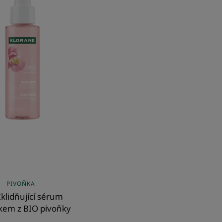
pivoňky
PIVOŇKA
klidňující sérum
žkem z BIO pivoňky