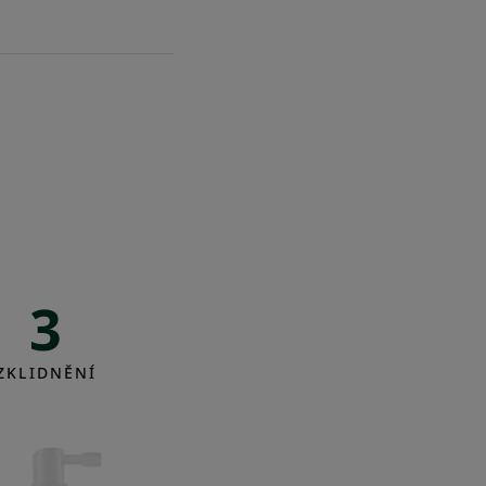
3
SOS
ZKLIDNĚNÍ
Zklidňující
sérum
s výtažkem
z BIO