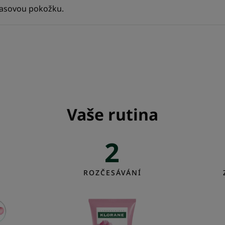
lasovou pokožku.
Vaše rutina
2
on
Balzám
ROZČESÁVÁNÍ
na
vlasy
ňkou
s
BIO