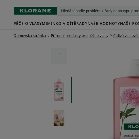
PÉČE O VLASY
MIMINKO A DÍTĚ
RADY
NAŠE HODNOTY
NAŠE RO
Domovská stránka
Přírodní produkty pro péči o vlasy
Citlivá vlasov