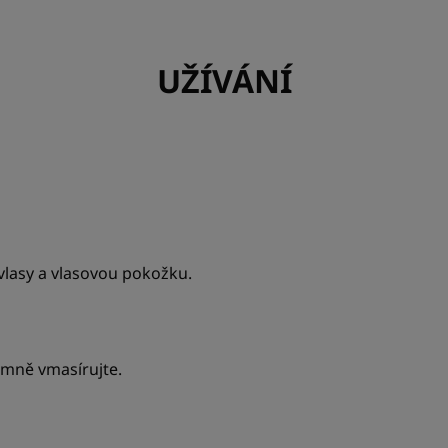
Parfemace
Pivoňka čínská
UŽÍVÁNÍ
*Vnímaný účinek, spotřebitelský test, 70 osob : okamžitý
*Vnímaný účinek, spotřebitelský test, 70 osob : okamžitý
**Bioodbouratelné složení v souladu s testem OECD 30
**Bioodbouratelné složení v souladu s testem OECD 30
***Informace o přípravcích Klorane : Neobsahuje složk
*Vnímaný účinek, spotřebitelský test, 70 osob : okamžitý
**Bioodbouratelné složení v souladu s testem OECD 30
lasy a vlasovou pokožku.
mně vmasírujte.