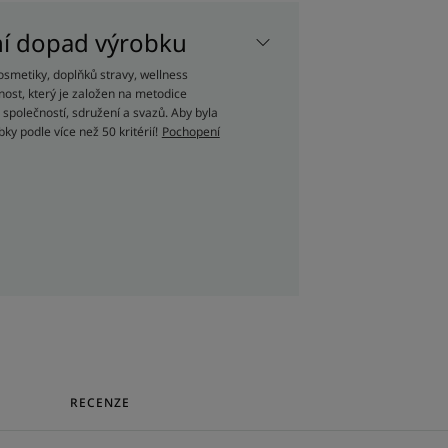
rá šetrně myje citlivou vlasovou
ní dopad výrobku
osmetiky, doplňků stravy, wellness
respektuje tak přirozenou rovnováhu
nost, který je založen na metodice
jící ochranu.
společností, sdružení a svazů. Aby byla
ky podle více než 50 kritérií!
Pochopení
cí pocit od prvního použití a po dobu 24
RECYKLOVATELNÁ
RECENZE