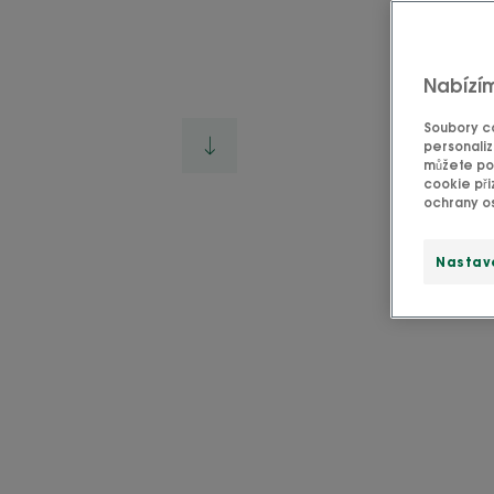
Nabízí
Soubory co
personaliz
můžete pou
cookie při
ochrany os
Nastav