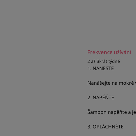
Frekvence užívání
2 až 3krát týdně
1. NANESTE
Nanášejte na mokré v
2. NAPĚŇTE
Šampon napěňte a je
3. OPLÁCHNĚTE