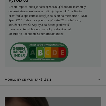
TEXTURA
RECYKLOVATELNÁ
Green Impact Index je nástroj zobrazující dopad kosmetiky,
doplňků stravy, wellness a rodinných produktů na životní
prostředí a společnost, který je založen na metodice AFNOR
Spec 2215. Index byl vyvinut za přispění 22 společností,
sdružení a svazů. Aby byla zajištěna ještě větší
transparentnost, hodnotí výrobky podle více než
Textura
50 kritérií!
Pochopení Green Impact Index
Tekutina
Výhody textury
Tekutá textura dobře pění a snadno se nanáší.
Parfemace
Dřevitá vůně
MOHLO BY SE VÁM TAKÉ LÍBIT