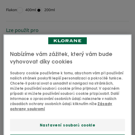
Flakon
Flakon
400ml
Flakon
200ml
Lze použít pro
Dospělí
Nabízíme vám zážitek, který vám bude
Typ vlasů
vyhovovat díky cookies
Vypadávání vlasů - Unavené vlasy - Všechny typy
Soubory cookie používáme k tomu, abychom vám při používání
vlasové pokožky
našich stránek poskytli lepší personalizaci a pokročilé funkce.
Chcete-li pokračovat a usnadnit si navigaci na stránkách,
můžete používání souborů cookie přímo přijmout. V opačném
případě si můžete používání souborů cookie přizpůsobit. Další
Vaše potřeba/-y
informace o zpracování osobních údajů naleznete v našich
zásadách ochrany osobních údajů kliknutím níže:
Zásady
Vypadávání vlasů - Posilnění
ochrany soukromí
Vyrobeno v Francii
Nastavení souborů cookie