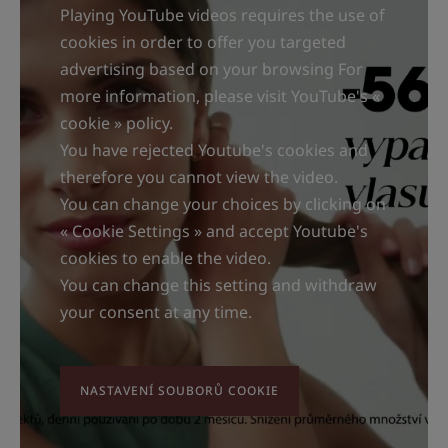
Playing YouTube videos requires the use of
cookies in order to offer you targeted
advertising based on your browsing For
more information, please visit YouTube's «
cookie » policy.
You have rejected Youtube's cookies and
therefore you cannot view the video.
You can change your choices by clicking on
« Cookie Settings » and accept Youtube's
cookies to enable the video.
You can change this setting and withdraw
your consent at any time.
NASTAVENÍ SOUBORŮ COOKIE