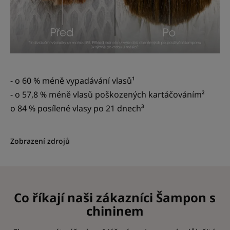
- o 60 % méně vypadávání vlasů¹
- o 57,8 % méně vlasů poškozených kartáčováním²
o 84 % posílené vlasy po 21 dnech³
Zobrazení zdrojů
Co říkají naši zákazníci Šampon s
chininem