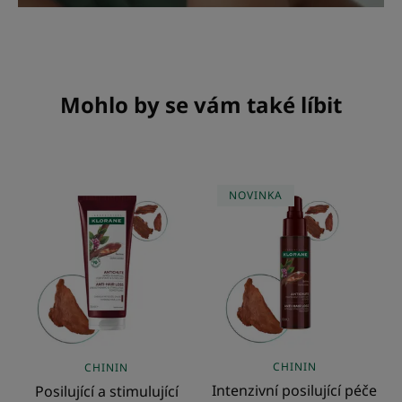
Mohlo by se vám také líbit
Posilující
Intenzivní
NOVINKA
a stimulující
posilující
kondicionér
péče
proti
proti
vypadávání
vypadávání
vlasů
vlasů
s
s
chininem
chininem
CHININ
CHININ
Intenzivní posilující péče
Posilující a stimulující