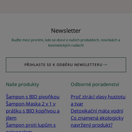
Newsletter
Buďte mezi prvními, kdo se dozví o našich produktech, novinkách a
kosmetických radách!
PŘIHLASTE SE K ODBĚRU NEWSLETTERU
Naše produkty
Odborné poradenství
Šampon s BIO pivoňkou
Proč ztrácí vlasy hustotu
Šampon-Maska 2 v 1 v
a tvar
prášku s BIO kopřivou a
Detoxikační máta vodní
jílem
Co znamená ekologicky
Šampon proti lupům s
navržený produkt?
galangalem