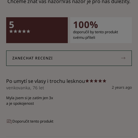
Chceme znát váš názor!Váš názor je pro nás důležitý.
5
100%
doporučil by tento produkt
svému příteli
ZANECHAT RECENZI
Po umytí se vlasy i trochu lesknou
venkovanka, 76 let
2 years ago
Myla jsem si je zatím jen 3x
a je spokojenost
Doporučit tento produkt