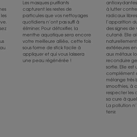
Les masques purifiants
antioxydantes
hes
capturent les restes de
à lutter contr
les
particules que vos nettoyages
radicaux libre
ive.
quotidiens n’ont pas suffi à
l’apparition du
sez
éliminer. Pour détoxifier, la
des signes de 
menthe aquatique sera encore
cutané. Elle a
ous
votre meilleure alliée, cette fois
naturellement
 au
sous forme de stick facile à
extérieures e
appliquer et qui vous laissera
aux métaux lo
une peau régénérée !
reconduire ge
sortie. Elle es
complément al
mélange très 
smoothies, à 
respecter les 
sa cure à que
La pollution n
tenir.