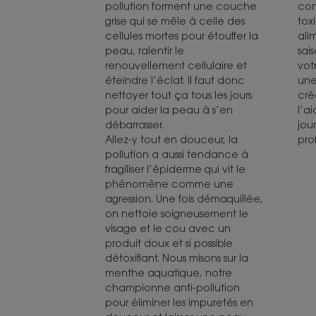
pollution forment une couche
con
grise qui se mêle à celle des
tox
cellules mortes pour étouffer la
ali
peau, ralentir le
sai
renouvellement cellulaire et
vot
éteindre l’éclat. Il faut donc
une
nettoyer tout ça tous les jours
cré
pour aider la peau à s’en
l’a
débarrasser.
jou
Allez-y tout en douceur, la
pro
pollution a aussi tendance à
fragiliser l’épiderme qui vit le
phénomène comme une
agression. Une fois démaquillée,
on nettoie soigneusement le
visage et le cou avec un
produit doux et si possible
détoxifiant. Nous misons sur la
menthe aquatique, notre
championne anti-pollution
pour éliminer les impuretés en