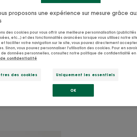
tuces anti-pollution pou
ous proposons une expérience sur mesure grâce au
s
peau libérée délivrée
sons des cookies pour vous offrir une meilleure personnalisation (publicités
sées, etc...) et des fonctionnalités avancées lorsque vous utilisez notre sit
et faciliter votre navigation sur le site, vous pouvez directement accepter l
a pollution, c’est un peu le méchant qui ne se découvre qu
s. Sinon, vous pouvez personnaliser l'utilisation des cookies. Pour en savoir
 de données personnelles, consultez notre politique de confidentialité en 
usement de pair avec nos vies urbaines. Teint couleur tro
 de confidentialité
e qu’une planche de charcuterie, points noirs qui se multi
 pointe dans le métro. On ne la voit pas, mais elle n’est
tres des cookies
Uniquement les essentiels
is minois ! Alors avant de tout plaquer pour aller vous exil
elques conseils pour lui faire la peau…
OK