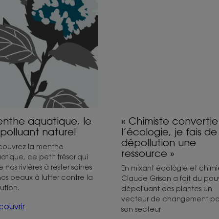
convertie
polluant
à
urel
l’écologie,
je
fais
de
la
dépollution
une
ressource
nthe aquatique, le
« Chimiste convertie
»
polluant naturel
l’écologie, je fais de
dépollution une
ouvrez la menthe
ressource »
atique, ce petit trésor qui
 nos rivières à rester saines
En mixant écologie et chimi
nos peaux à lutter contre la
Claude Grison a fait du pou
ution.
dépolluant des plantes un
vecteur de changement po
ouvrir
son secteur