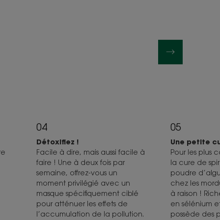
04
05
Détoxifiez !
Une petite c
re
Facile à dire, mais aussi facile à
Pour les plus c
faire ! Une à deux fois par
la cure de spi
semaine, offrez-vous un
poudre d’algue
moment privilégié avec un
chez les mordu
masque spécifiquement ciblé
à raison ! Ric
pour atténuer les effets de
en sélénium et
l’accumulation de la pollution.
possède des p