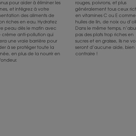
nus pour aider à éliminer les
rouges, poivrons, et plus
ines, et intégrez à votre
généralement tous ceux ric
mentation des aliments de
en vitamines C ou E comme 
son riches en eau. Hydratez
huiles de lin, de noix ou d’ol
re peau dès le matin avec
Dans le même temps, n’abu
 crème anti-pollution qui
pas des plats trop riches en
era une vraie barrière pour
sucres et en graisse, ils ne v
ider à se protéger toute la
seront d’aucune aide, bien
rnée, en plus de la nourrir en
contraire !
fondeur.