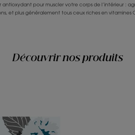
 antioxydant pour muscler votre corps de l’intérieur : agr
ons, et plus généralement tous ceux riches en vitamines C
Découvrir nos produits
ouvrir
Découvrir
nthe
«
uatique,
Chimiste