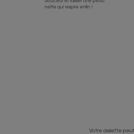
douceur et laisser une peau
nette qui respire enfin !
Votre assiette peut