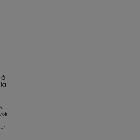
 à
 la
e,
voir
ur