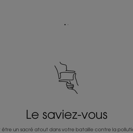
Aller
Aller
à
à
la
la
page
page
1
2
Le saviez-vous
 être un sacré atout dans votre bataille contre la pollu