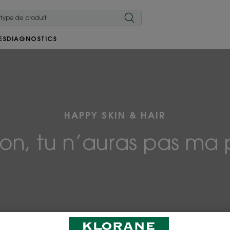
ES
DIAGNOSTICS
HAPPY SKIN & HAIR
tion, tu n’auras pas ma 