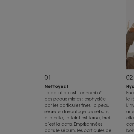
01
02
Nettoyez !
Hyd
La pollution est l’ennemi n°1
Enc
des peaux mixtes : asphyxiée
le 
par les particules fines, la peau
L’h
sécrète davantage de sébum,
une
elle brille, le teint est terne, bref
elle
c’est la cata. Emprisonnées
com
dans le sébum, les particules de
boi