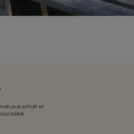
E
main puis extrait et
 pour bébé.