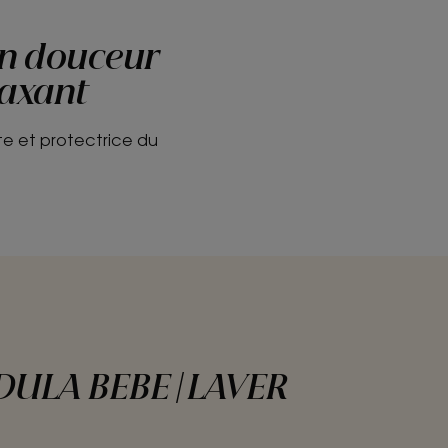
en douceur
laxant
te et protectrice du
ULA BEBE | LAVER