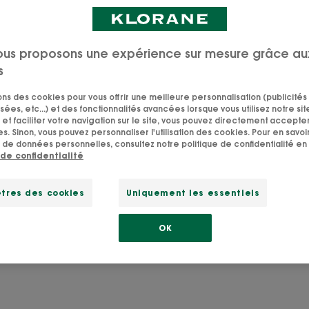
ilette. Les soins au
 peau fragile des
t et calmer les
ous proposons une expérience sur mesure grâce au
 Calendula issu de
s
sons des cookies pour vous offrir une meilleure personnalisation (publicités
sées, etc...) et des fonctionnalités avancées lorsque vous utilisez notre sit
et faciliter votre navigation sur le site, vous pouvez directement accepter l
s. Sinon, vous pouvez personnaliser l'utilisation des cookies. Pour en savoir
 de données personnelles, consultez notre politique de confidentialité en 
 de confidentialité
Je cherche un soin bébé qui :
tres des cookies
Uniquement les essentiels
Découvrir les soins
OK