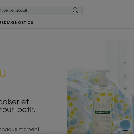
ES
DIAGNOSTICS
au
paiser et
out-petit.
 à chaque moment