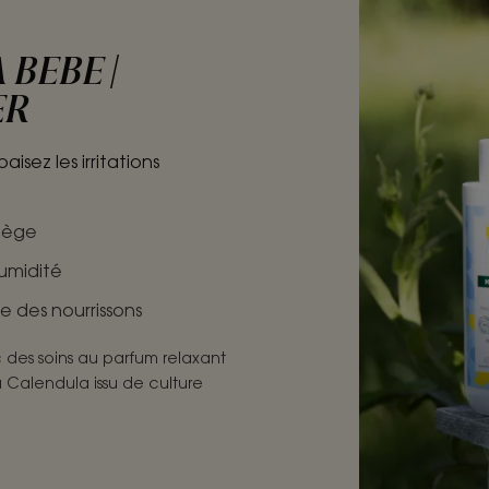
BEBE |
ER
sez les irritations
siège
umidité
e des nourrissons
 des soins au parfum relaxant
u Calendula issu de culture