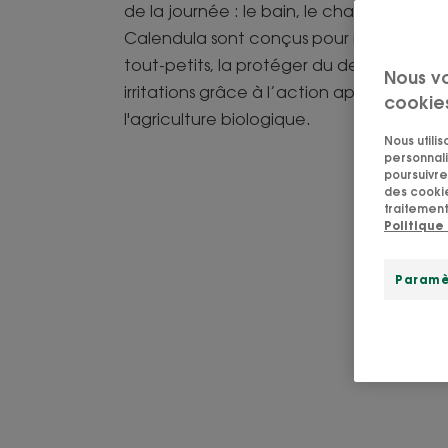
de la journée : le bain, le change et la to
Calendula sont conçus pour respecter la
tout-petits, la protéger du dessèchemen
Nous v
irritations grâce à l’action apaisante du
cookie
l'agriculture biologique.
Nous utili
personnali
poursuivre 
des cookie
traitement
Politique
Paramè