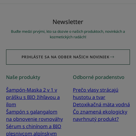
položku
položku
položku
položku
položku
položku
položku
položku
položku
položku
1
2
3
4
5
6
7
8
9
10
Newsletter
Buďte medzi prvými, kto sa dozvie o našich produktoch, novinkách a
kozmetických radách!
PRIHLÁSTE SA NA ODBER NAŠICH NOVINIEK
Naše produkty
Odborné poradenstvo
Šampón-Maska 2 v 1 v
Prečo vlasy strácajú
prášku s BIO žihľavou a
hustotu a tvar
ílom
Detoxikačná mäta vodná
Šampón s galangalom
Čo znamená ekologicky
na obnovenie rovnováhy
navrhnutý produkt?
Sérum s chinínom a BIO
plesnivcom alpínskym