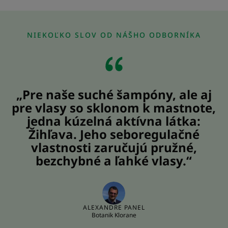
na
na
na
položku
položku
položku
1
2
3
NIEKOĽKO SLOV OD NÁŠHO ODBORNÍKA
„Pre naše suché šampóny, ale aj
pre vlasy so sklonom k mastnote,
jedna kúzelná aktívna látka:
Žihľava. Jeho seboregulačné
vlastnosti zaručujú pružné,
bezchybné a ľahké vlasy.“
ALEXANDRE PANEL
Botanik Klorane