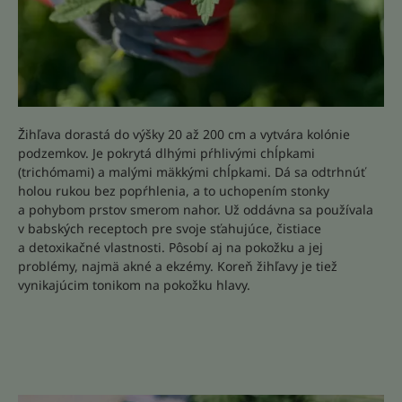
Žihľava dorastá do výšky 20 až 200 cm a vytvára kolónie
podzemkov. Je pokrytá dlhými pŕhlivými chĺpkami
(trichómami) a malými mäkkými chĺpkami. Dá sa odtrhnúť
holou rukou bez popŕhlenia, a to uchopením stonky
a pohybom prstov smerom nahor. Už oddávna sa používala
v babských receptoch pre svoje sťahujúce, čistiace
a detoxikačné vlastnosti. Pôsobí aj na pokožku a jej
problémy, najmä akné a ekzémy. Koreň žihľavy je tiež
vynikajúcim tonikom na pokožku hlavy.