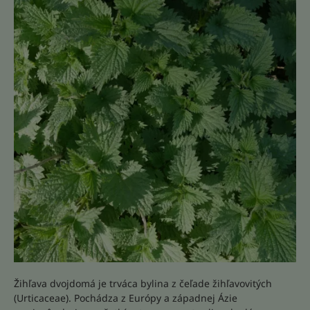
Žihľava dvojdomá je trváca bylina z čeľade žihľavovitých
(Urticaceae). Pochádza z Európy a západnej Ázie