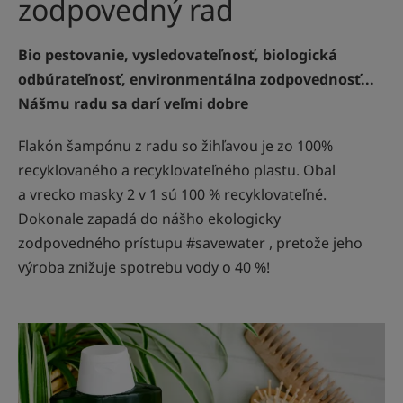
zodpovedný rad
Bio pestovanie, vysledovateľnosť, biologická
odbúrateľnosť, environmentálna zodpovednosť...
Nášmu radu sa darí veľmi dobre
Flakón šampónu z radu so žihľavou je zo 100%
recyklovaného a recyklovateľného plastu. Obal
a vrecko masky 2 v 1 sú 100 % recyklovateľné.
Dokonale zapadá do nášho ekologicky
zodpovedného prístupu #savewater , pretože jeho
výroba znižuje spotrebu vody o 40 %!