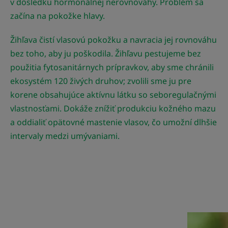
v dôsledku hormonálnej nerovnováhy. Problém sa
začína na pokožke hlavy.
Žihľava čistí vlasovú pokožku a navracia jej rovnováhu
bez toho, aby ju poškodila. Žihľavu pestujeme bez
použitia fytosanitárnych prípravkov, aby sme chránili
ekosystém 120 živých druhov; zvolili sme ju pre
korene obsahujúce aktívnu látku so seboregulačnými
vlastnosťami. Dokáže znížiť produkciu kožného mazu
a oddialiť opätovné mastenie vlasov, čo umožní dlhšie
intervaly medzi umývaniami.