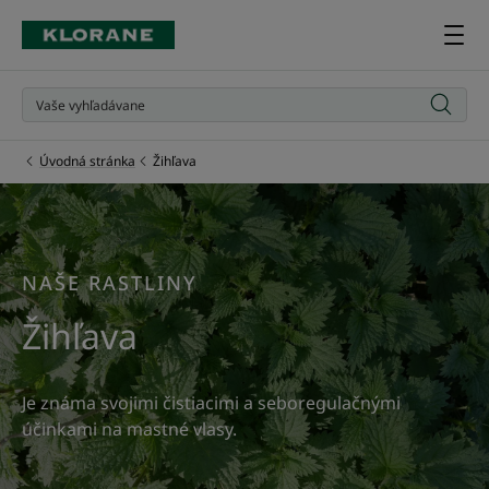
Úvodná stránka
Žihľava
NAŠE RASTLINY
Žihľava
Je známa svojimi čistiacimi a seboregulačnými
účinkami na mastné vlasy.