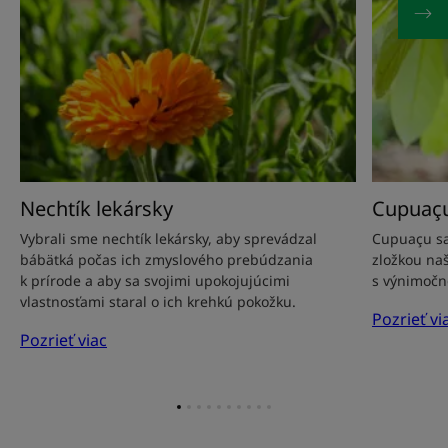
Nechtík lekársky
Cupuaç
Vybrali sme nechtík lekársky, aby sprevádzal
Cupuaçu sa
bábätká počas ich zmyslového prebúdzania
zložkou na
k prírode a aby sa svojimi upokojujúcimi
s výnimočn
vlastnosťami staral o ich krehkú pokožku.
Pozrieť vi
Pozrieť viac
Prejsť
Prejsť
Prejsť
Prejsť
Prejsť
Prejsť
Prejsť
Prejsť
Prejsť
Prejsť
na
na
na
na
na
na
na
na
na
na