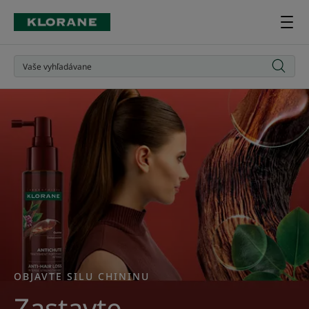
Posilniť
vlasy
OBJAVTE SILU CHININU
Zastavte