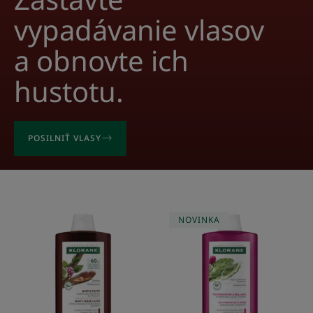
vypadávanie vlasov
a obnovte ich
hustotu.
POSILNIŤ VLASY
Šampón
Hydratačný
NOVINKA
s
šampón
chinínom
s
opunciou