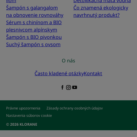
ílom
Detoxikačná mäta vodná
Šampón s galangalom
Čo znamená ekologicky
na obnovenie rovnováhy
navrhnutý produkt?
Sérum s chinínom a BIO
plesnivcom alpínskym
Šampón s BIO pivonkou
Suchý šampón s ovsom
O nás
Často kladené otázky
Kontakt
Právne upozornenia
Zásady ochrany osobných údajov
Nastavenia súborov cookie
© 2026 KLORANE