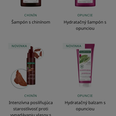
CHINÍN
OPUNCIE
Šampón s chinínom
Hydratačný šampón s
opunciou
Intenzívna
Hydratačný
NOVINKA
NOVINKA
posilňujúca
balzam
starostlivosť
s
proti
opunciou
vypadávaniu
vlasov
s
chinínom
CHINÍN
OPUNCIE
Intenzívna posilňujúca
Hydratačný balzam s
starostlivosť proti
opunciou
vypadávaniu vlasov s