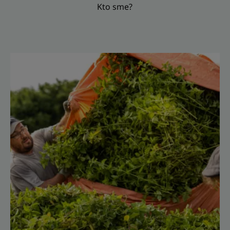
Kto sme?
Objavte
Sme
botanici