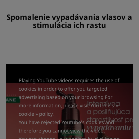
1
2
3
Spomalenie vypadávania vlasov a
stimulácia ich rastu
Playing YouTube videos requires the use of
cookies in order to offer you targeted
advertising based on your browsing For
more information, please visit YouTube's «
cookie » policy.
You have rejected Youtube's cookies and
therefore you cannot view the video.
You can change your choices by clicking on