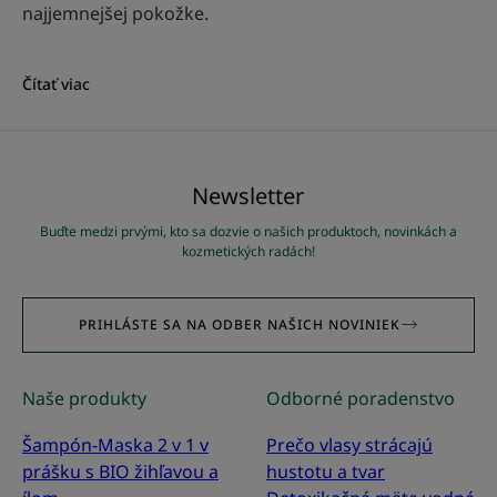
najjemnejšej pokožke.
Čítať viac
Newsletter
Buďte medzi prvými, kto sa dozvie o našich produktoch, novinkách a
kozmetických radách!
PRIHLÁSTE SA NA ODBER NAŠICH NOVINIEK
Naše produkty
Odborné poradenstvo
Šampón-Maska 2 v 1 v
Prečo vlasy strácajú
prášku s BIO žihľavou a
hustotu a tvar