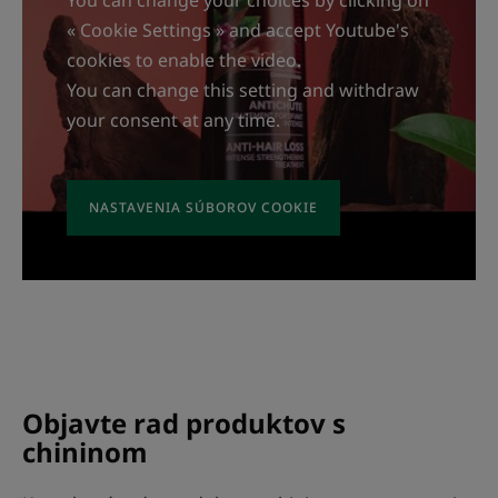
« Cookie Settings » and accept Youtube's
cookies to enable the video.
You can change this setting and withdraw
your consent at any time.
NASTAVENIA SÚBOROV COOKIE
Objavte rad produktov s
chininom