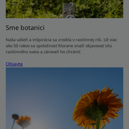
Sme botanici
Naša vášeň a inšpirácia sa zrodila v rastlinnej ríši. Už viac
ako 50 rokov sa spoločnosť Klorane snaží objavovať silu
rastlinného sveta a zároveň ho chrániť.
Objavte
Objavte
Sme
zaviazaní
na
ochranu
planéty.