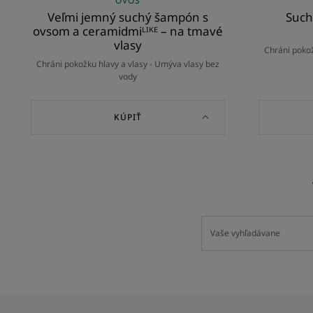
OVOS
Veľmi jemný suchý šampón s
Such
ovsom a ceramidmiᴸᴵᴷᴱ – na tmavé
vlasy
Chráni pokož
Chráni pokožku hlavy a vlasy - Umýva vlasy bez
vody
KÚPIŤ