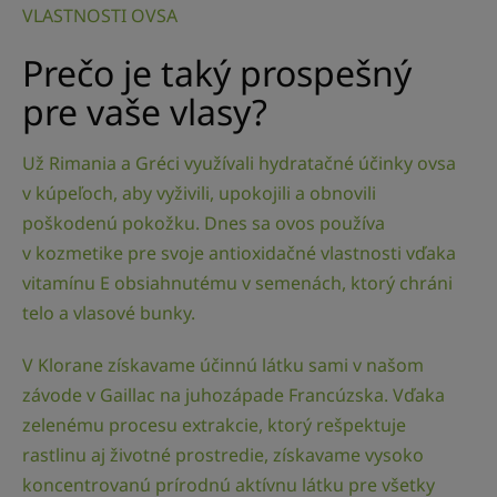
VLASTNOSTI OVSA
Prečo je taký prospešný
pre vaše vlasy?
Už Rimania a Gréci využívali hydratačné účinky ovsa
v kúpeľoch, aby vyživili, upokojili a obnovili
poškodenú pokožku. Dnes sa ovos používa
v kozmetike pre svoje antioxidačné vlastnosti vďaka
vitamínu E obsiahnutému v semenách, ktorý chráni
telo a vlasové bunky.
V Klorane získavame účinnú látku sami v našom
závode v Gaillac na juhozápade Francúzska. Vďaka
zelenému procesu extrakcie, ktorý rešpektuje
rastlinu aj životné prostredie, získavame vysoko
koncentrovanú prírodnú aktívnu látku pre všetky