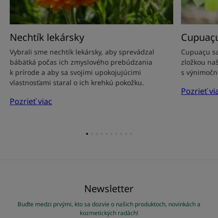
Nechtík lekársky
Cupuaç
Vybrali sme nechtík lekársky, aby sprevádzal
Cupuaçu sa
bábätká počas ich zmyslového prebúdzania
zložkou na
k prírode a aby sa svojimi upokojujúcimi
s výnimočn
vlastnosťami staral o ich krehkú pokožku.
Pozrieť vi
Pozrieť viac
Prejsť
Prejsť
Prejsť
Prejsť
Prejsť
Prejsť
Prejsť
Prejsť
Prejsť
Prejsť
na
na
na
na
na
na
na
na
na
na
položku
položku
položku
položku
položku
položku
položku
položku
položku
položku
1
2
3
4
5
6
7
8
9
10
Newsletter
Buďte medzi prvými, kto sa dozvie o našich produktoch, novinkách a
kozmetických radách!