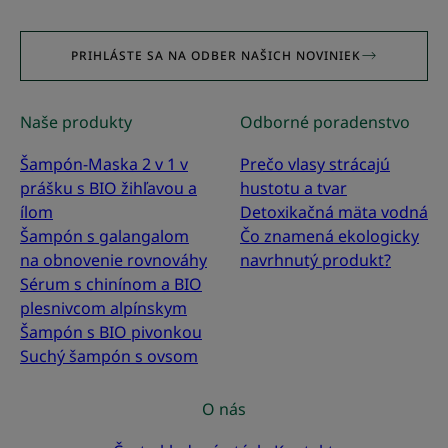
PRIHLÁSTE SA NA ODBER NAŠICH NOVINIEK
Naše produkty
Odborné poradenstvo
Šampón-Maska 2 v 1 v
Prečo vlasy strácajú
prášku s BIO žihľavou a
hustotu a tvar
ílom
Detoxikačná mäta vodná
Šampón s galangalom
Čo znamená ekologicky
na obnovenie rovnováhy
navrhnutý produkt?
Sérum s chinínom a BIO
plesnivcom alpínskym
Šampón s BIO pivonkou
Suchý šampón s ovsom
O nás