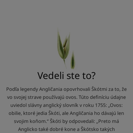
Vedeli ste to?
Podľa legendy Angličania opovrhovali Škótmi za to, že
vo svojej strave používajú ovos. Túto definíciu údajne
uviedol slávny anglický slovník v roku 1755: „Ovos:
obilie, ktoré jedia Škóti, ale Angličania ho dávajú len
svojim koňom.“ Škóti by odpovedali: „Preto má
Anglicko také dobré kone a Škótsko takých