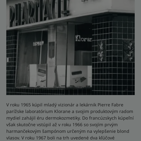
V roku 1965 kúpil mladý vizionár a lekárnik Pierre Fabre
parížske laboratórium Klorane a svojim produktovým radom
mydiel zahájil éru dermokozmetiky. Do francúzskych kúpeľní
však skutočne vstúpil až v roku 1966 so svojím prvým
harmančekovým šampónom určeným na vylepšenie blond
vlasov. V roku 1967 boli na trh uvedené dva kľúčové