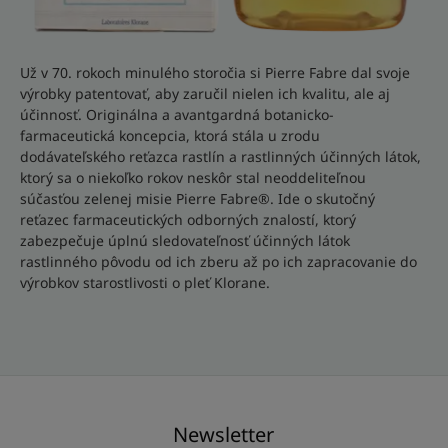
Už v 70. rokoch minulého storočia si Pierre Fabre dal svoje
výrobky patentovať, aby zaručil nielen ich kvalitu, ale aj
účinnosť. Originálna a avantgardná botanicko-
farmaceutická koncepcia, ktorá stála u zrodu
dodávateľského reťazca rastlín a rastlinných účinných látok,
ktorý sa o niekoľko rokov neskôr stal neoddeliteľnou
súčasťou zelenej misie Pierre Fabre®. Ide o skutočný
reťazec farmaceutických odborných znalostí, ktorý
zabezpečuje úplnú sledovateľnosť účinných látok
rastlinného pôvodu od ich zberu až po ich zapracovanie do
výrobkov starostlivosti o pleť Klorane.
Newsletter