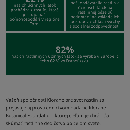
naši dodávatelia rastlín a
našich účinných látok
účinných látok na
pochádza z rastlín, ktoré
rastlinnej báze sú
pestujú naši
hodnotení na základe ich
poľnohospodári v regióne
postupov v oblasti výroby
Tarn.
a sociálnej zodpovednosti.
82%
našich rastlinných účinných látok sa vyrába v Európe, z
toho 62 % vo Francúzsku.
Vášeň spoločnosti Klorane pre svet rastlín sa
prejavuje aj prostredníctvom nadácie Klorane
Botanical Foundation, ktorej cieľom je chrániť a
skúmať rastlinné dedičstvo po celom svete.