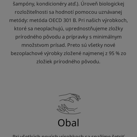
šampóny, kondicionéry atď.). Úroveň biologickej
rozložiteľnosti sa hodnotí pomocou uznávanej
metódy: metóda OECD 301 B. Pri našich výrobkoch,
ktoré sa neoplachujú, uprednostňujeme zložky
prírodného pôvodu a prípravky s minimálnym
množstvom prísad. Preto sú všetky nové
bezoplachové výrobky zložené najmenej z 95 % zo
zložiek prírodného pôvodu.
Obal
Pri všetkých nových výrobkoch sa snažíme šetriť