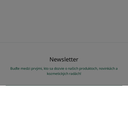
Newsletter
Buďte medzi prvými, kto sa dozvie o našich produktoch, novinkách a
kozmetických radách!
PRIHLÁSTE SA NA ODBER NAŠICH NOVINIEK
Naše produkty
Odborné poradenstvo
Šampón-Maska 2 v 1 v
Prečo vlasy strácajú