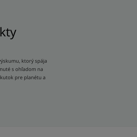
kty
výskumu, ktorý spája
rhnuté s ohľadom na
kutok pre planétu a