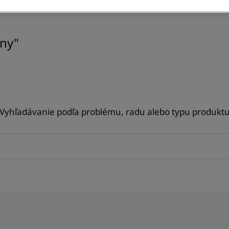
óny"
Vyhľadávanie podľa problému, radu alebo typu produkt