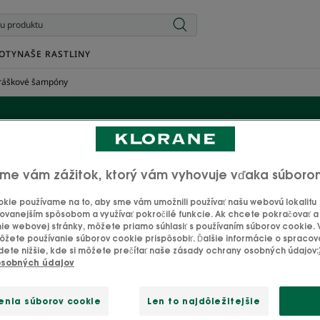
OTY
NAŠE RASTLINY
práškové šampóny
Tuhé a práškové šampón
me vám zážitok, ktorý vám vyhovuje vďaka súboro
kie používame na to, aby sme vám umožnili používať našu webovú lokalitu
Žiadne plytvanie. Nielen ekologické, zmyselné a vegánske: 
ovanejším spôsobom a využívať pokročilé funkcie. Ak chcete pokračovať a u
ie webovej stránky, môžete priamo súhlasiť s používaním súborov cookie.
 s ktorých pomocou si s potešením napeníte a jemne umyjet
žete používanie súborov cookie prispôsobiť. Ďalšie informácie o spraco
 do kúpeľne alebo toaletného stolíka bez toho, aby zaberali
dete nižšie, kde si môžete prečítať naše zásady ochrany osobných údajov:
osobných údajov
enia súborov cookie
Len to najdôležitejšie