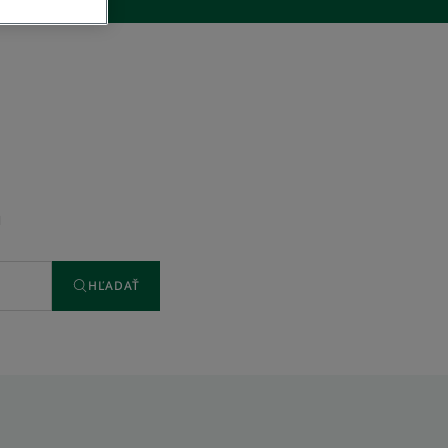
u
HĽADAŤ