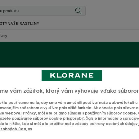
OTY
NAŠE RASTLINY
lasy
Mastné vlasy
pokožka hlavy sa mastí príliš rýchlo! Zbavte svoje vlasy p
me vám zážitok, ktorý vám vyhovuje vďaka súboro
rá má vlastnosti redukujúce a regulujúce maz, v kompletnom
kie používame na to, aby sme vám umožnili používať našu webovú lokalitu
odnému a vegánskemu zloženiu budú vaše vlasy trvalo čisté.
ovanejším spôsobom a využívať pokročilé funkcie. Ak chcete pokračovať a u
ie webovej stránky, môžete priamo súhlasiť s používaním súborov cookie.
ľahké a slobodné - a poďakujú vám!
žete používanie súborov cookie prispôsobiť. Ďalšie informácie o spraco
dete nižšie, kde si môžete prečítať naše zásady ochrany osobných údajov:
osobných údajov