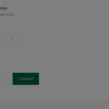
avou
žného mazu -
u
HĽADAŤ