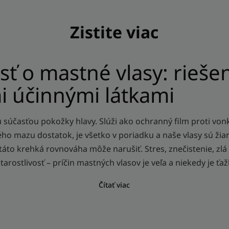
Zistite viac
osť o mastné vlasy: riešen
i účinnými látkami
 súčasťou pokožky hlavy. Slúži ako ochranný film proti von
ého mazu dostatok, je všetko v poriadku a naše vlasy sú ži
 táto krehká rovnováha môže narušiť. Stres, znečistenie, zl
ostlivosť – príčin mastných vlasov je veľa a niekedy je ťažk
Čítať viac