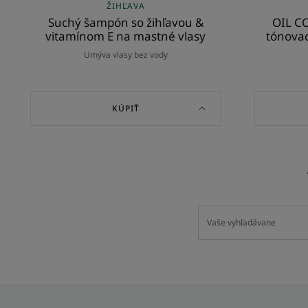
ŽIHĽAVA
Suchý šampón so žihľavou &
OIL C
vitamínom E na mastné vlasy
tónovac
Umýva vlasy bez vody
KÚPIŤ