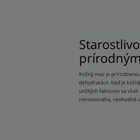
Starostliv
prírodným
Kožný maz je prirodzenou
dehydratácii. Keď je kožn
určitých faktorov sa však
nerovnováha, nevhodná star