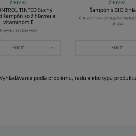
ŽIHĽAVA
ŽIHĽAVA
ONTROL TINTED Suchý
Šampón s BIO žihľ
í šampón so žihľavou a
Čistí do hĺbky - Znižuje tvorbu ko
vitamínom E
Umýva
Umýva vlasy bez vody
KÚPIŤ
KÚPIŤ
Vyhľadávanie podľa problému, radu alebo typu produkt