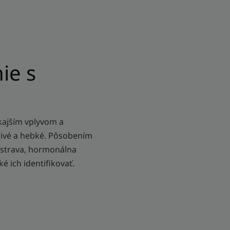
ie s
kajším vplyvom a
arivé a hebké. Pôsobením
á strava, hormonálna
é ich identifikovať.