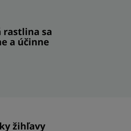
 rastlina sa
ne a účinne
ky žihľavy