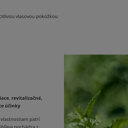
citlivou vlasovou pokožkou
iace, revitalizačné,
ce účinky
 vlastnostiam patrí
Žihľava pochádza z