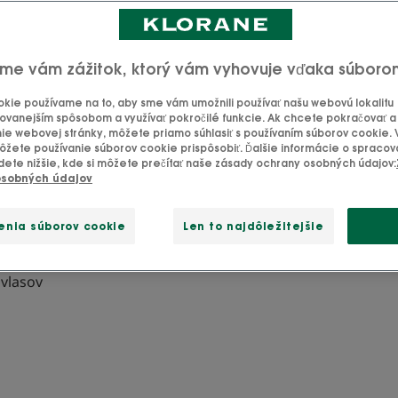
Aktualizované dňa
13. 11. 2025
, schválené
náš tím odborníkov Klorane
.
me vám zážitok, ktorý vám vyhovuje vďaka súboro
kie používame na to, aby sme vám umožnili používať našu webovú lokalitu
ovanejším spôsobom a využívať pokročilé funkcie. Ak chcete pokračovať a u
ie webovej stránky, môžete priamo súhlasiť s používaním súborov cookie.
al používať žihľavu?
žete používanie súborov cookie prispôsobiť. Ďalšie informácie o spraco
dete nižšie, kde si môžete prečítať naše zásady ochrany osobných údajov:
osobných údajov
d a pokiaľ ide o starostlivosť o vlasy, odporúčame ju, ak:
enia súborov cookie
Len to najdôležitejšie
vú pokožku
 vlasov