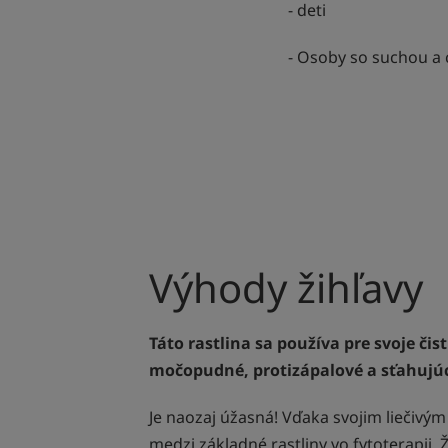
- deti
- Osoby so suchou a 
Výhody žihľavy
Táto rastlina sa používa pre svoje čist
močopudné, protizápalové a sťahujú
Je naozaj úžasná! Vďaka svojim liečivým
medzi základné rastliny vo fytoterapii. 