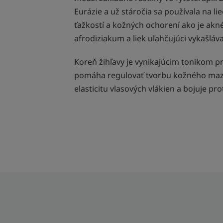
Eurázie a už stáročia sa používala na 
ťažkostí a kožných ochorení ako je akné
afrodiziakum a liek uľahčujúci vykašláva
Koreň žihľavy je vynikajúcim tonikom p
pomáha regulovať tvorbu kožného mazu
elasticitu vlasových vlákien a bojuje p