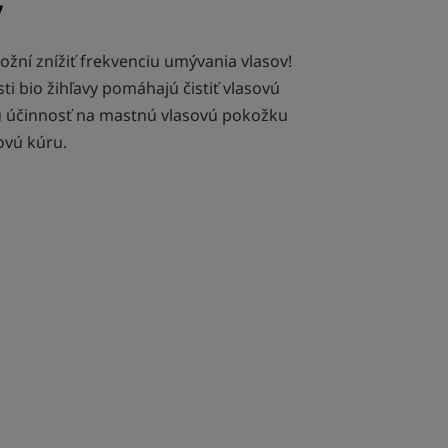
y
ní znížiť frekvenciu umývania vlasov!
i bio žihľavy pomáhajú čistiť vlasovú
 účinnosť na mastnú vlasovú pokožku
ovú kúru.