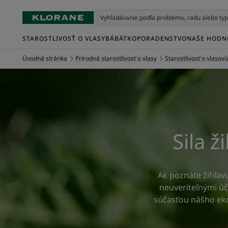
STAROSTLIVOSŤ O VLASY
BÁBÄTKO
PORADENSTVO
NAŠE HODN
Úvodná stránka
Prírodná starostlivosť o vlasy
Starostlivosť o vlasov
Sila ž
Ak poznáte žihľavu
neuveriteľnými úč
súčasťou nášho eko