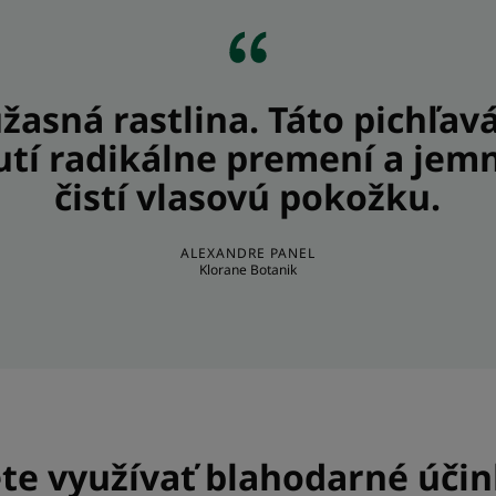
úžasná rastlina. Táto pichľavá
tí radikálne premení a jem
čistí vlasovú pokožku.
ALEXANDRE PANEL
Klorane Botanik
e využívať blahodarné účin