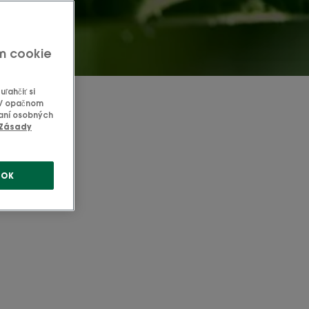
m cookie
ľahčiť si
 V opačnom
vaní osobných
Zásady
OK