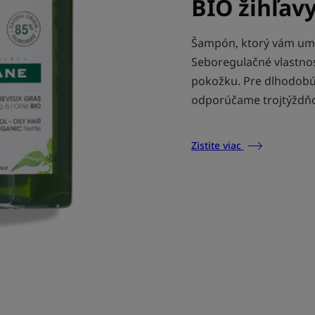
BIO žihľav
Šampón, ktorý vám umož
Seboregulačné vlastnost
pokožku. Pre dlhodobú
odporúčame trojtýždň
Zistite viac