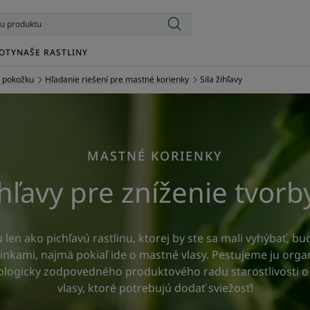
OTY
NAŠE RASTLINY
ú pokožku
Hľadanie riešení pre mastné korienky
Sila žihľavy
MASTNÉ KORIENKY
ihľavy pre zníženie tvor
 len ako pichľavú rastlinu, ktorej by ste sa mali vyhýbať, bu
inkami, najmä pokiaľ ide o mastné vlasy. Pestujeme ju organ
logicky zodpovedného produktového radu starostlivosti o vl
vlasy, ktoré potrebujú dodať sviežosť!