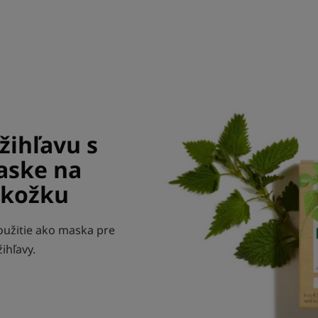
ihľavu s
aske na
okožku
oužitie ako maska pre
ihľavy.