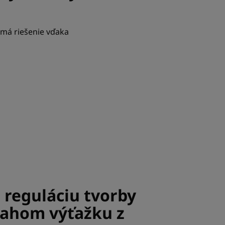
e má riešenie vďaka
reguláciu tvorby
sahom výťažku z