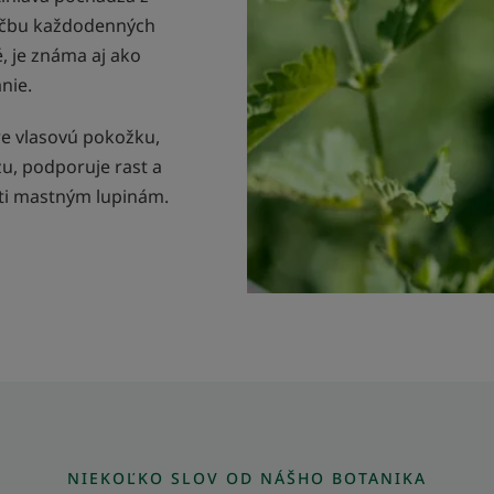
liečbu každodenných
, je známa aj ako
nie.
re vlasovú pokožku,
, podporuje rast a
roti mastným lupinám.
NIEKOĽKO SLOV OD NÁŠHO BOTANIKA