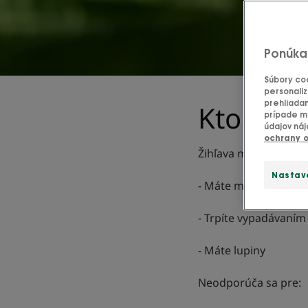
Ponúka
Súbory coo
personaliz
prehliadan
Kto by m
prípade mô
údajov náj
ochrany 
Žihľava má mnoho výho
Nastav
- Máte mastnú vlaso
- Trpíte vypadávaním
- Máte lupiny
Neodporúča sa pre: