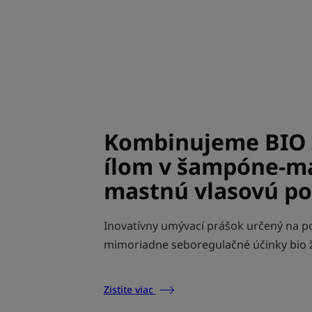
Kombinujeme BIO ž
ílom v šampóne-m
mastnú vlasovú p
Inovatívny umývací prášok určený na p
mimoriadne seboregulačné účinky bio ž
Zistite viac