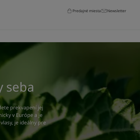
Predajné miesta
Newsletter
by seba
dete prekvapení jej
icky v Európe a je
asy, je ideálny pre