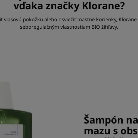
vďaka značky Klorane?
tiť vlasovú pokožku alebo osviežiť mastné korienky, Kloran
seboregulačným vlastnostiam BIO žihľavy.
Šampón na 
mazu s ob