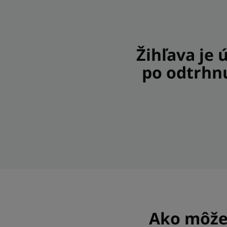
Žihľava je 
po odtrhnu
Ako môžet