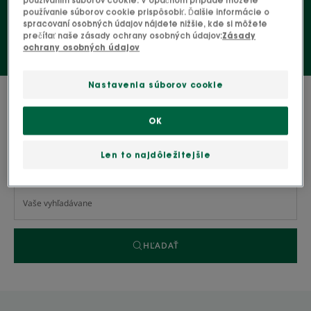
používaním súborov cookie. V opačnom prípade môžete
používanie súborov cookie prispôsobiť. Ďalšie informácie o
spracovaní osobných údajov nájdete nižšie, kde si môžete
prečítať naše zásady ochrany osobných údajov:
Zásady
ochrany osobných údajov
Nastavenia súborov cookie
0 výsledok "Kondicionéry"
OK
Vyhľadávanie podľa problému, radu alebo typu
Len to najdôležitejšie
produktu
HĽADAŤ