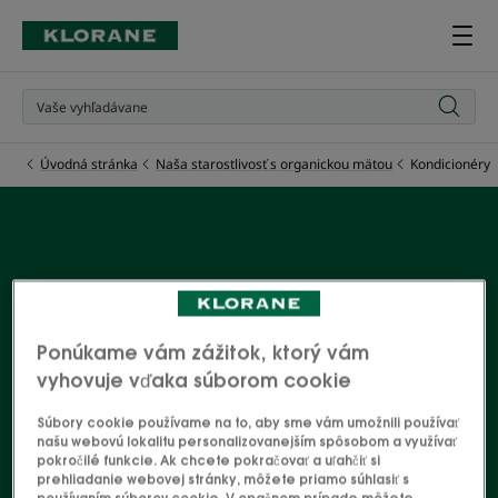
Úvodná stránka
Naša starostlivosť s organickou mätou
Kondicionéry
Kondicionéry
Výhody organickej mäty s jej zásadnými
Ponúkame vám zážitok, ktorý vám
detoxikačnými a osviežujúcimi vlastnosťami sa
vyhovuje vďaka súborom cookie
ponúkajú v kompletnom rade produktov
Súbory cookie používame na to, aby sme vám umožnili používať
starostlivosti o vlasy vystavené znečisteniu v meste.
našu webovú lokalitu personalizovanejším spôsobom a využívať
pokročilé funkcie. Ak chcete pokračovať a uľahčiť si
Vlasy sa očistia a zbavia škodlivých častíc. Váš najlepší
prehliadanie webovej stránky, môžete priamo súhlasiť s
spojenec v mestskej džungli!