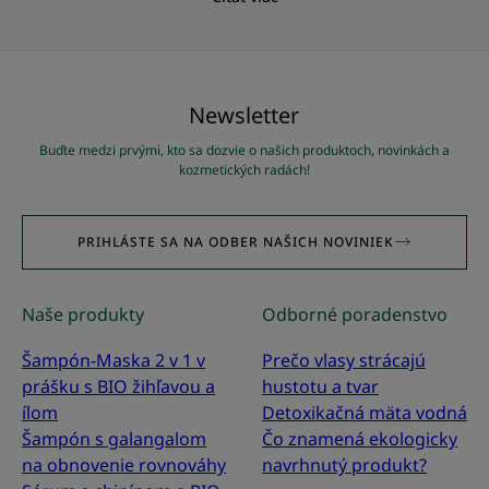
Newsletter
Buďte medzi prvými, kto sa dozvie o našich produktoch, novinkách a
kozmetických radách!
PRIHLÁSTE SA NA ODBER NAŠICH NOVINIEK
Naše produkty
Odborné poradenstvo
Šampón-Maska 2 v 1 v
Prečo vlasy strácajú
prášku s BIO žihľavou a
hustotu a tvar
ílom
Detoxikačná mäta vodná
Šampón s galangalom
Čo znamená ekologicky
na obnovenie rovnováhy
navrhnutý produkt?