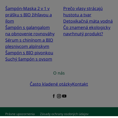
Šampón-Maska 2 v 1 v
Prečo vlasy strácajú
prášku s BIO žihľavou a
hustotu a tvar
ílom
Detoxikačná mäta vodná
Šampón s galangalom
Čo znamená ekologicky
na obnovenie rovnováhy
navrhnutý produkt?
Sérum s chinínom a BIO
plesnivcom alpínskym
Šampón s BIO pivonkou
Suchý šampón s ovsom
O nás
Často kladené otázky
Kontakt
Právne upozornenia
Zásady ochrany osobných údajov