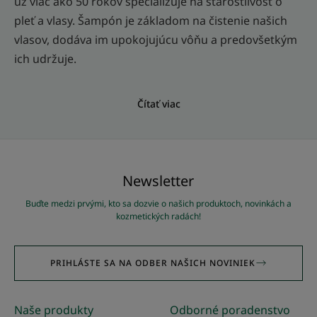
už viac ako 50 rokov špecializuje na starostlivosť o
pleť a vlasy. Šampón je základom na čistenie našich
vlasov, dodáva im upokojujúcu vôňu a predovšetkým
ich udržuje.
Čítať viac
Newsletter
Buďte medzi prvými, kto sa dozvie o našich produktoch, novinkách a
kozmetických radách!
PRIHLÁSTE SA NA ODBER NAŠICH NOVINIEK
Naše produkty
Odborné poradenstvo