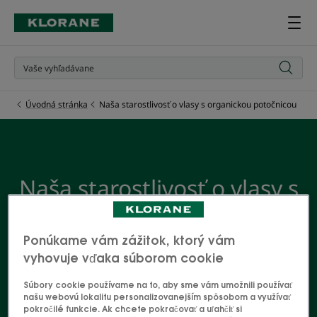
Úvodná stránka
Naša starostlivosť o vlasy s organickou potočnicou
Naša starostlivosť o vlasy s
organickou potočnicou
Ponúkame vám zážitok, ktorý vám
Nie je nič nepríjemnejšie ako sveter posypaný
vyhovuje vďaka súborom cookie
lupinami. A napriek tomu sa to stáva každému!
Neprepadajte panike – či je pokožka suchá alebo
Súbory cookie používame na to, aby sme vám umožnili používať
našu webovú lokalitu personalizovanejším spôsobom a využívať
mastná, lupín sa možno zbaviť pomocou správneho
pokročilé funkcie. Ak chcete pokračovať a uľahčiť si