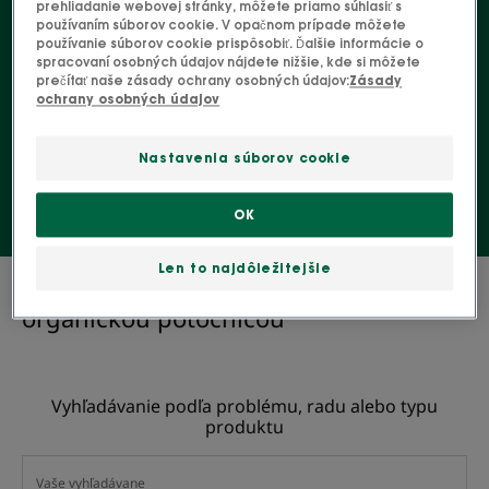
prípravku, akým je napríklad náš organický šampón s
prehliadanie webovej stránky, môžete priamo súhlasiť s
používaním súborov cookie. V opačnom prípade môžete
potočnicou, ktorý odstraňuje lupiny z vlasov a čistí
používanie súborov cookie prispôsobiť. Ďalšie informácie o
spracovaní osobných údajov nájdete nižšie, kde si môžete
pokožku hlavy.
prečítať naše zásady ochrany osobných údajov:
Zásady
ochrany osobných údajov
Šampón
Nastavenia súborov cookie
OK
Len to najdôležitejšie
0 výsledok "Naša starostlivosť o vlasy s
organickou potočnicou"
Vyhľadávanie podľa problému, radu alebo typu
produktu