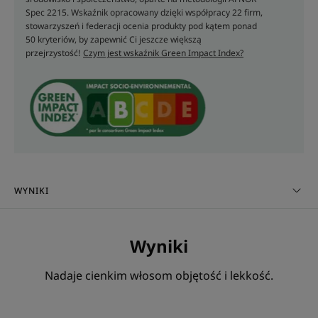
Spec 2215. Wskaźnik opracowany dzięki współpracy 22 firm,
stowarzyszeń i federacji ocenia produkty pod kątem ponad
Korzyści
50 kryteriów, by zapewnić Ci jeszcze większą
przejrzystość!
Czym jest wskaźnik Green Impact Index?
• Oczyszcza: ultralekka baza myjąca dokładnie
oczyszcza i rozplątuje delikatne włosy, nie obciążając
ich.
• Nadaje kształt fryzurze: Szampon dodający
objętości czerpie swoją moc i skuteczność z
organicznych włókien lnu, znanych ze swoich
właściwości zwiększających objętość**.
• Sprawia, że włosy stają się sypkie: włosy cienkie
WYNIKI
mają zwiększoną objętość od nasady aż po same
końce, a jednocześnie pozostają elastyczne i lekkie,
co zapewnia długotrwały i naturalny efekt.
Wyniki
Nadaje cienkim włosom objętość i lekkość.
KONSYSTENCJA
RECYKLING