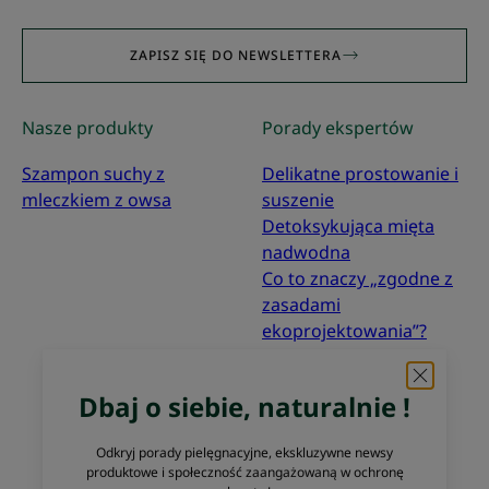
ZAPISZ SIĘ DO NEWSLETTERA
Nasze produkty
Porady ekspertów
Szampon suchy z
Delikatne prostowanie i
mleczkiem z owsa
suszenie
Detoksykująca mięta
nadwodna
Co to znaczy „zgodne z
zasadami
ekoprojektowania”?
O nas
Dbaj o siebie, naturalnie !
Często zadawane pytania
Kontakt
Odkryj porady pielęgnacyjne, ekskluzywne newsy
produktowe i społeczność zaangażowaną w ochronę