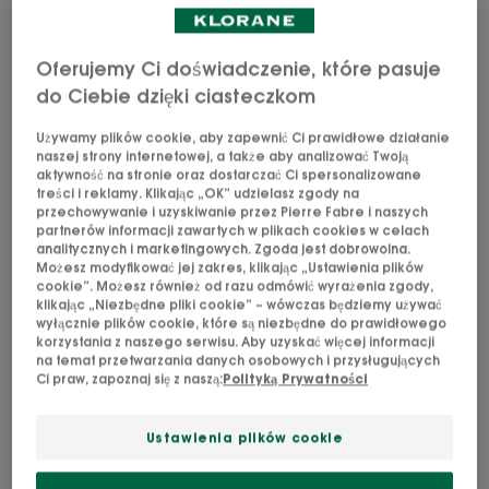
Szampon z organicznym lnem oczyszcza i nadaje
Oferujemy Ci doświadczenie, które pasuje
kształtu cienkim włosom, dodając im naturalnej
do Ciebie dzięki ciasteczkom
objętości i elastyczności.
Używamy plików cookie, aby zapewnić Ci prawidłowe działanie
naszej strony internetowej, a także aby analizować Twoją
aktywność na stronie oraz dostarczać Ci spersonalizowane
treści i reklamy. Klikając „OK” udzielasz zgody na
przechowywanie i uzyskiwanie przez Pierre Fabre i naszych
W 86%
SVG Lin-
Wyprodukowano
Wysoka
partnerów informacji zawartych w plikach cookies w celach
analitycznych i marketingowych. Zgoda jest dobrowolna.
pochodzenia
BIO DE
we Francji
tolerancja
Możesz modyfikować jej zakres, klikając „Ustawienia plików
naturalnego
Klorane
cookie”. Możesz również od razu odmówić wyrażenia zgody,
klikając „Niezbędne pliki cookie” – wówczas będziemy używać
wyłącznie plików cookie, które są niezbędne do prawidłowego
Oczyszcza i dodaje objętości bez obciążania włosów.
korzystania z naszego serwisu. Aby uzyskać więcej informacji
na temat przetwarzania danych osobowych i przysługujących
Ci praw, zapoznaj się z naszą:
Polityką Prywatności
Oczyszcza, dodaje kształtu, elastyczności.
Ustawienia plików cookie
Butelka