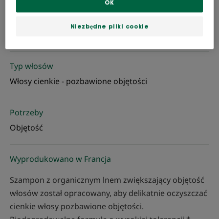
OK
Można stosować do
Niezbędne pliki cookie
Dorośli
Typ włosów
Włosy cienkie - pozbawione objętości
Potrzeby
Objętość
Wyprodukowano w Francja
Szampon z organicznym lnem zwiększający objętość
włosów został opracowany, aby delikatnie oczyszczać
cienkie włosy pozbawione objętości.