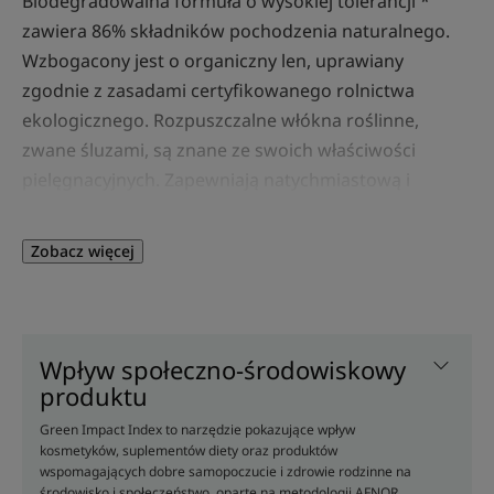
Biodegradowalna formuła o wysokiej tolerancji *
zawiera 86% składników pochodzenia naturalnego.
Wzbogacony jest o organiczny len, uprawiany
zgodnie z zasadami certyfikowanego rolnictwa
ekologicznego. Rozpuszczalne włókna roślinne,
zwane śluzami, są znane ze swoich właściwości
pielęgnacyjnych. Zapewniają natychmiastową i
długotrwałą objętość włosów już od nasady**.
Idealnie czyste, otulone i pełne kształtu, włosy zyskują
Zobacz więcej
subtelną i naturalną objętość, pełną elastyczności.
Zaleta
Wpływ społeczno-środowiskowy
Zmysłowa formuła składająca się w 86% ze
produktu
składników naturalnych nadaje objętość i lekkość
Green Impact Index to narzędzie pokazujące wpływ
cienkim włosom. Jego opakowanie to plastikowa
kosmetyków, suplementów diety oraz produktów
butelka w 100% pochodząca z recyklingu i nadającą
wspomagających dobre samopoczucie i zdrowie rodzinne na
się do recyklingu, bez kartonika.
środowisko i społeczeństwo, oparte na metodologii AFNOR