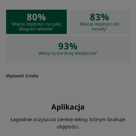
80%
83%
Konsystencja
Więcej objętości na całej
Więcej objętości od
długości włosów¹
nasady¹
Płyn
93%
Zalety konsystencji
Ultralekka konsystencja.
włosy są bardziej elastyczne¹
Zapach zawartości
Ultra-delikatny wiosenny zapach „polnych kwiatów”
Wyświetl źródła
*Zgodnie z normą OECD 301B.
**Badanie ex vivo ekstraktu z lnu.
**Badanie ex vivo ekstraktu z lnu.
Aplikacja
Łagodnie oczyszcza cienkie włosy, którym brakuje
objętości.