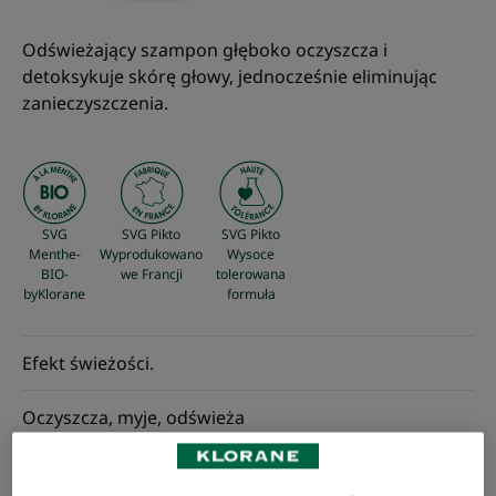
Odświeżający szampon głęboko oczyszcza i
detoksykuje skórę głowy, jednocześnie eliminując
zanieczyszczenia.
SVG
SVG Pikto
SVG Pikto
Menthe-
Wyprodukowano
Wysoce
BIO-
we Francji
tolerowana
byKlorane
formuła
Efekt świeżości.
Oczyszcza, myje, odświeża
Butelka