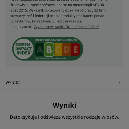
- Odświeża : zapewnia prawdziwe uczucie
środowisko i społeczeństwo, oparte na metodologii AFNOR
świeżości**, które intensywnie orzeźwia skórę głowy
Spec 2215. Wskaźnik opracowany dzięki współpracy 22 firm,
i pozwala jej swobodnie oddychać.
stowarzyszeń i federacji ocenia produkty pod kątem ponad
50 kryteriów, by zapewnić Ci jeszcze większą
przejrzystość!
Czym jest wskaźnik Green Impact Index?
KONSYSTENCJA
RECYKLING
Konsystencja
Płyn
WYNIKI
Zalety konsystencji
Przezroczysta, lekka, świeża konsystencja.
Wyniki
Zapach zawartości
Detoksykuje i odświeża wszystkie rodzaje włosów.
Suszona mięta