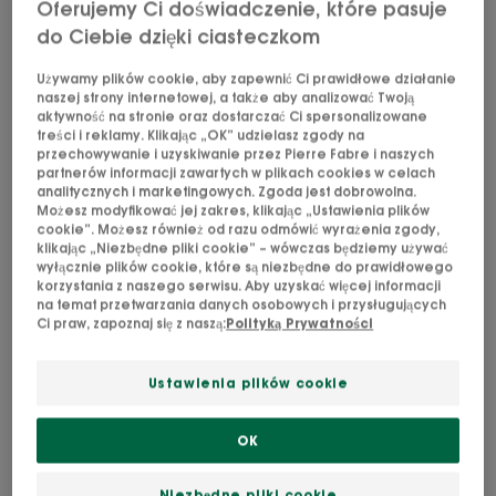
Oferujemy Ci doświadczenie, które pasuje
do Ciebie dzięki ciasteczkom
Można stosować do
Używamy plików cookie, aby zapewnić Ci prawidłowe działanie
Dorośli
naszej strony internetowej, a także aby analizować Twoją
aktywność na stronie oraz dostarczać Ci spersonalizowane
treści i reklamy. Klikając „OK” udzielasz zgody na
przechowywanie i uzyskiwanie przez Pierre Fabre i naszych
Typ włosów
partnerów informacji zawartych w plikach cookies w celach
analitycznych i marketingowych. Zgoda jest dobrowolna.
Włosy normalne - Wszystkie rodzaje skóry głowy
Możesz modyfikować jej zakres, klikając „Ustawienia plików
cookie”. Możesz również od razu odmówić wyrażenia zgody,
klikając „Niezbędne pliki cookie” – wówczas będziemy używać
wyłącznie plików cookie, które są niezbędne do prawidłowego
Potrzeby
korzystania z naszego serwisu. Aby uzyskać więcej informacji
na temat przetwarzania danych osobowych i przysługujących
Detoksykuje
Ci praw, zapoznaj się z naszą:
Polityką Prywatności
Wyprodukowano w Francja
Ustawienia plików cookie
Prawdziwy detoks dla włosów, nasz szampon z
OK
organiczną miętą jest wzbogacony o Mentha
aquatica L, aktywny składnik znany z wysokiej
Niezbędne pliki cookie