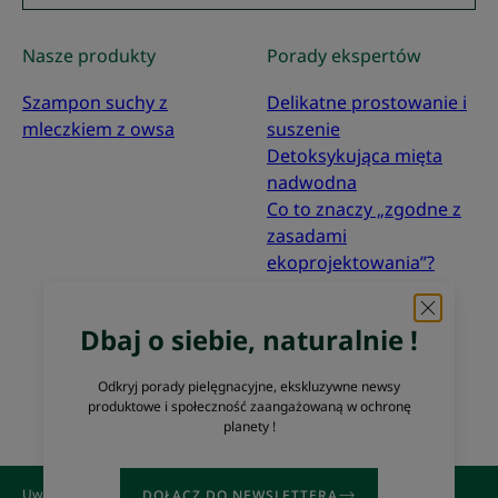
Nasze produkty
Porady ekspertów
Szampon suchy z
Delikatne prostowanie i
mleczkiem z owsa
suszenie
Detoksykująca mięta
nadwodna
Co to znaczy „zgodne z
zasadami
ekoprojektowania”?
O nas
Dbaj o siebie, naturalnie !
Często zadawane pytania
Kontakt
Odkryj porady pielęgnacyjne, ekskluzywne newsy
produktowe i społeczność zaangażowaną w ochronę
planety !
Uwagi prawne
Polityka prywatności
Ustawienia plików cookie
DOŁĄCZ DO NEWSLETTERA