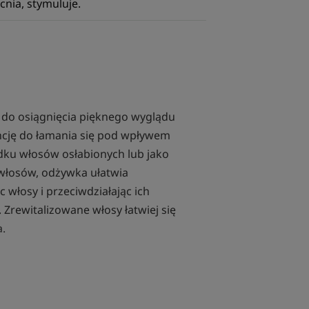
nia, stymuluje.
do osiągnięcia pięknego wyglądu
ncję do łamania się pod wpływem
ku włosów osłabionych lub jako
 włosów, odżywka ułatwia
włosy i przeciwdziałając ich
Zrewitalizowane włosy łatwiej się
a.
osy, jak również na skórę głowy.