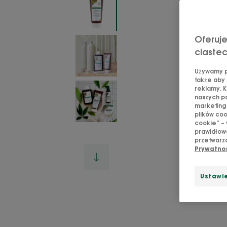
Oferuje
ciaste
Używamy pl
także aby 
reklamy. K
naszych pa
marketingo
plików coo
cookie” – 
prawidłowe
przetwarza
Prywatno
Ustawie