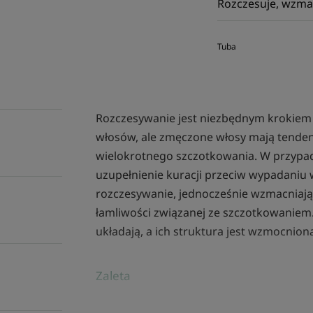
Rozczesuje, wzmac
Tuba
Rozczesywanie jest niezbędnym krokiem 
włosów, ale zmęczone włosy mają tende
wielokrotnego szczotkowania. W przypad
uzupełnienie kuracji przeciw wypadaniu
rozczesywanie, jednocześnie wzmacniając 
łamliwości związanej ze szczotkowaniem. 
układają, a ich struktura jest wzmocnion
Zaleta
Nasza odżywka może być stosowana na wł