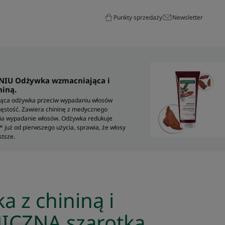
Punkty sprzedaży
Newsletter
IU Odżywka wzmacniająca i
niną.
jąca odżywka przeciw wypadaniu włosów
gęstość. Zawiera chininę z medycznego
nia wypadanie włosów. Odżywka redukuje
 już od pierwszego użycia, sprawia, że włosy
stsze.
 z chininą i
CZNĄ szarotką