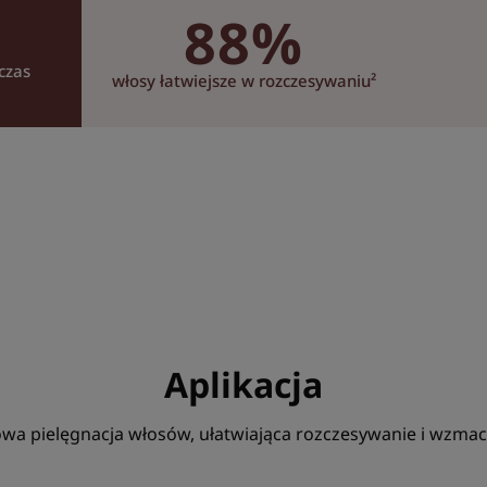
88%
Balsam
Zalety konsystencji
czas
włosy łatwiejsze w rozczesywaniu²
Bezbarwna formuła o le
Zapach zawartości
Zapach z nutami drz
Aplikacja
wa pielęgnacja włosów, ułatwiająca rozczesywanie i wzmacn