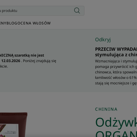
INY
BLOG
OCENA WŁOSÓW
Odkryj
PRZECIW WYPADAN
stymulująca z chi
ICZNĄ szarotką nie jest
 12.03.2026
. Poniżej znajdują się
Wzmacniająca i stymulu
kcie.
pomaga przywrócić ich 
chinowca, która spowal
łamliwość włosów o 61%*
stają się mocniejsze i gę
CHININA
Odżywka
ORGANI