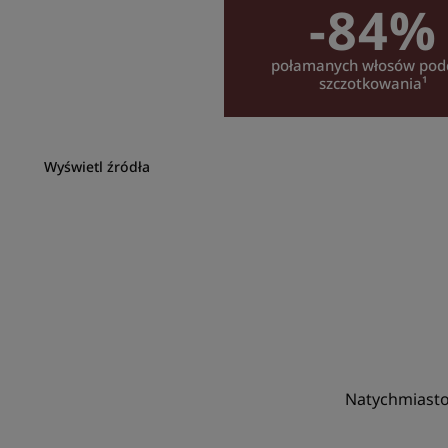
-84%
połamanych włosów pod
szczotkowania¹
Wyświetl źródła
Natychmiasto