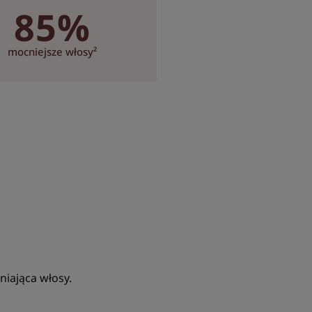
85%
mocniejsze włosy²
kkiej, płynnej konsystencji.
ewnymi
iająca włosy.