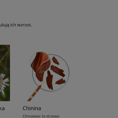
lują ich wzrost.
ka
Chinina
Chinowiec to drzewo