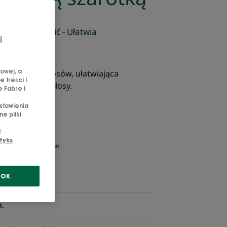
omaga wzmocnić - Ułatwia
i
owej, a
ielęgnacja włosów, ułatwiająca
 treści i
zmacniająca włosy.
e Fabre i
stawienia
e pliki
t
tyką
na
Wyprodukowano
a
we Francji
a
OK
a.