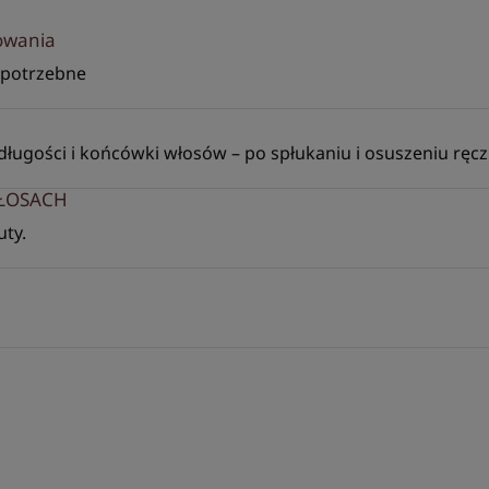
kowania
o potrzebne
długości i końcówki włosów – po spłukaniu i osuszeniu ręcz
WŁOSACH
ty.