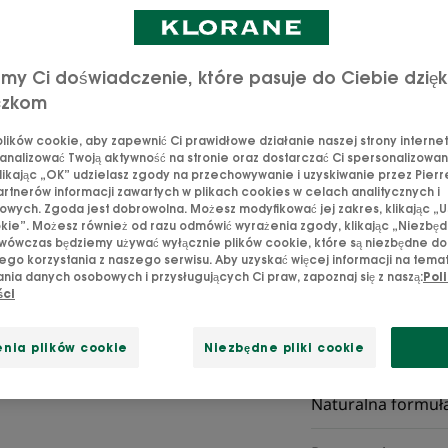
Stały
Rewitalizuje - P
my Ci doświadczenie, które pasuje do Ciebie dzięk
rozczesywanie
czkom
ików cookie, aby zapewnić Ci prawidłowe działanie naszej strony internet
Natychmiastowa p
analizować Twoją aktywność na stronie oraz dostarczać Ci spersonalizowane
rozczesywanie i w
likając „OK” udzielasz zgody na przechowywanie i uzyskiwanie przez Pierr
rtnerów informacji zawartych w plikach cookies w celach analitycznych i
wych. Zgoda jest dobrowolna. Możesz modyfikować jej zakres, klikając „U
kie”. Możesz również od razu odmówić wyrażenia zgody, klikając „Niezbędn
wówczas będziemy używać wyłącznie plików cookie, które są niezbędne do
go korzystania z naszego serwisu. Aby uzyskać więcej informacji na tema
nia danych osobowych i przysługujących Ci praw, zapoznaj się z naszą:
Poli
SVG 89%
Organicz
ści
d'ingrédients
szarotk
d'origine
alpejsk
naturelle
nia plików cookie
Niezbędne pliki cookie
Naturalna formuł