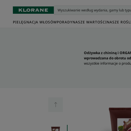
PIELĘGNACJA WŁOSÓW
PORADY
NASZE WARTOŚCI
NASZE ROŚL
Odżywka z chininą i ORGAN
wprowadzana do obrotu od
wszystkie informacje o produ