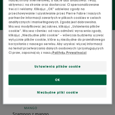
naszej strony internetowej, a także aby analizować Twoją
kręconych, kędzierzawych i falowanych.
aktywność na stronie oraz dostarczać Ci spersonalizowane
treści i reklamy. Klikając „OK” udzielasz zgody na
przechowywanie i uzyskiwanie przez Pierre Fabre i naszych
partnerów informacji zawartych w plikach cookies w celach
analitycznych i marketingowych. Zgoda jest dobrowolna.
Możesz modyfikować jej zakres, klikając „Ustawienia plików
cookie”. Możesz również od razu odmówić wyrażenia zgody,
klikając „Niezbędne pliki cookie” – wówczas będziemy używać
1 wynik "Włosy kręcone, falowane i
wyłącznie plików cookie, które są niezbędne do prawidłowego
kędzierzawe"
korzystania z naszego serwisu. Aby uzyskać więcej informacji
na temat przetwarzania danych osobowych i przysługujących
Ci praw, zapoznaj się z naszą:
Polityką Prywatności
Szampon
z
Ustawienia plików cookie
mango
OK
Niezbędne pliki cookie
MANGO
Szampon z mango