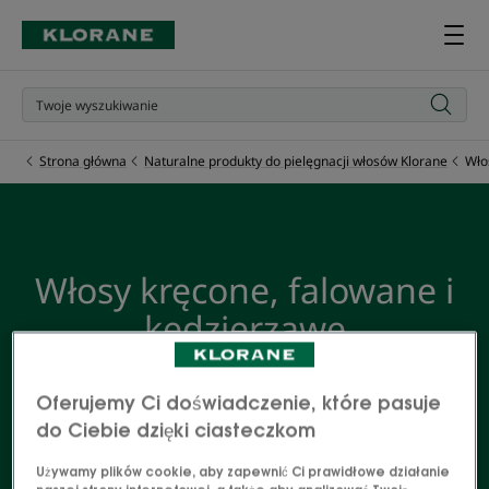
Strona główna
Naturalne produkty do pielęgnacji włosów Klorane
Wło
Włosy kręcone, falowane i
kędzierzawe
Sekretem podkreślenia loków jest nawilżająca
Oferujemy Ci doświadczenie, które pasuje
pielęgnacja, która odżywi i wzmocni włókno włosa.
do Ciebie dzięki ciasteczkom
Poznaj nasze produkty do pielęgnacji włosów z
Organicznym Mango i Cupuaçu do włosów
Używamy plików cookie, aby zapewnić Ci prawidłowe działanie