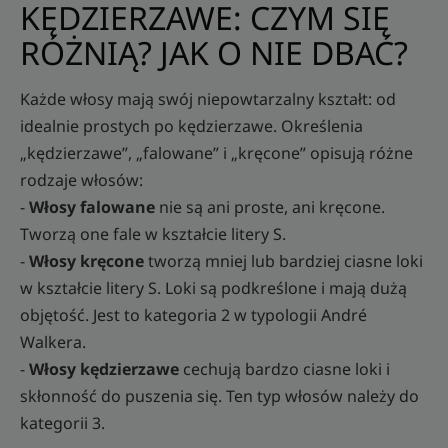
KĘDZIERZAWE: CZYM SIĘ
RÓŻNIĄ? JAK O NIE DBAĆ?
Każde włosy mają swój niepowtarzalny kształt: od
idealnie prostych po kędzierzawe. Określenia
„kędzierzawe”, „falowane” i „kręcone” opisują różne
rodzaje włosów:
-
Włosy falowane
nie są ani proste, ani kręcone.
Tworzą one fale w kształcie litery S.
-
Włosy kręcone
tworzą mniej lub bardziej ciasne loki
w kształcie litery S. Loki są podkreślone i mają dużą
objętość. Jest to kategoria 2 w typologii André
Walkera.
-
Włosy kędzierzawe
cechują bardzo ciasne loki i
skłonność do puszenia się. Ten typ włosów należy do
kategorii 3.