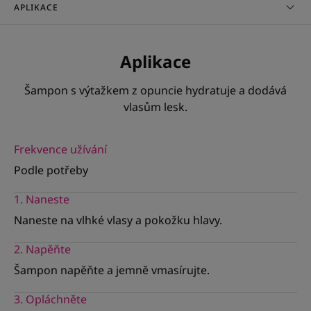
šetrně čistí vlasy i vlasovou pokožku.
APLIKACE
- Hydratuje: složení našeho šamponu obohacené o
opuncii hydratuje po dobu 72 hodin* a dodává lesk
dehydrovaným a matným vlasům.
Aplikace
Šampon s výtažkem z opuncie hydratuje a dodává
vlasům lesk.
TEXTURA
ENTORNO
Frekvence užívání
Podle potřeby
1. Naneste
*Ex vivo biometrologický na vlasových vláknech.
*Ex vivo biometrologický na vlasových vláknech.
Naneste na vlhké vlasy a pokožku hlavy.
**Ex vivo test účinné látky.
*Ex vivo biometrologický test na vlasových vláknech. Kombinace
šamponu, balzámu a masky.
2. Napěňte
Šampon napěňte a jemně vmasírujte.
3. Opláchněte