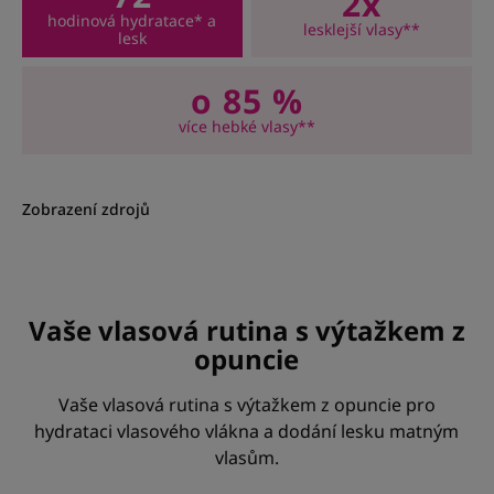
2x
hodinová hydratace* a
lesklejší vlasy**
lesk
o 85 %
více hebké vlasy**
Zobrazení zdrojů
Vaše vlasová rutina s výtažkem z
opuncie
Vaše vlasová rutina s výtažkem z opuncie pro
hydrataci vlasového vlákna a dodání lesku matným
vlasům.