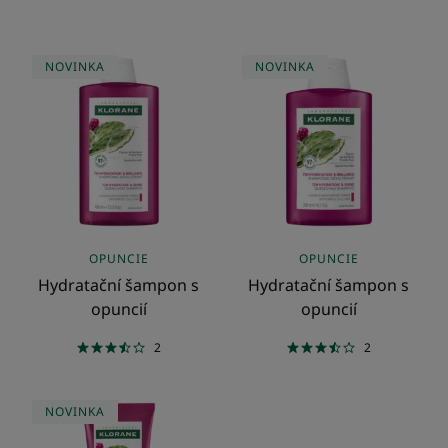
Hydratační
Hydratační
NOVINKA
NOVINKA
šampon
šampon
s
s
opuncií
opuncií
OPUNCIE
OPUNCIE
Hydratační šampon s
Hydratační šampon s
opuncií
opuncií
2
2
Hydratační
NOVINKA
balzám
s