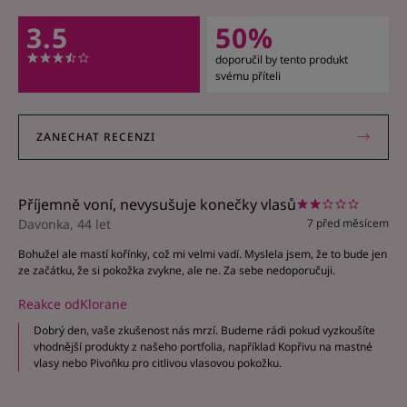
3.5
50%
doporučil by tento produkt
svému příteli
ZANECHAT RECENZI
Příjemně voní, nevysušuje konečky vlasů
Davonka, 44 let
7 před měsícem
Bohužel ale mastí kořínky, což mi velmi vadí. Myslela jsem, že to bude jen
ze začátku, že si pokožka zvykne, ale ne. Za sebe nedoporučuji.
Reakce odKlorane
Dobrý den, vaše zkušenost nás mrzí. Budeme rádi pokud vyzkoušíte
vhodnější produkty z našeho portfolia, například Kopřivu na mastné
vlasy nebo Pivoňku pro citlivou vlasovou pokožku.