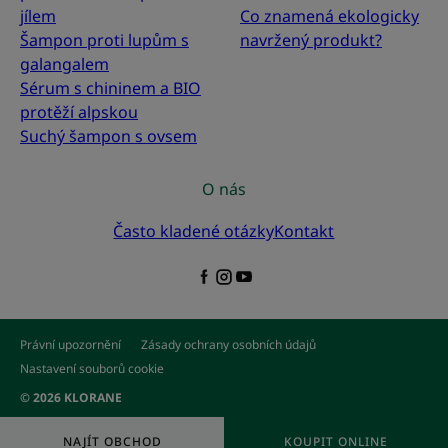
jílem
Co znamená ekologicky
Šampon proti lupům s
navržený produkt?
galangalem
Sérum s chininem a BIO
protěží alpskou
Suchý šampon s ovsem
O nás
Často kladené otázky
Kontakt
Právní upozornění
Zásady ochrany osobních údajů
Nastavení souborů cookie
© 2026 KLORANE
NAJÍT OBCHOD
KOUPIT ONLINE