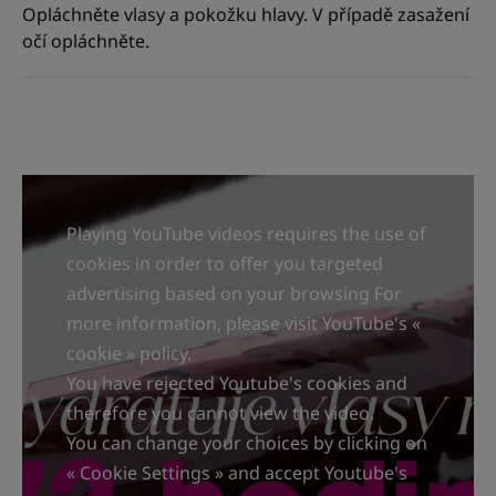
Opláchněte vlasy a pokožku hlavy. V případě zasažení
očí opláchněte.
Playing YouTube videos requires the use of
cookies in order to offer you targeted
advertising based on your browsing For
more information, please visit YouTube's «
cookie » policy.
You have rejected Youtube's cookies and
therefore you cannot view the video.
You can change your choices by clicking on
« Cookie Settings » and accept Youtube's