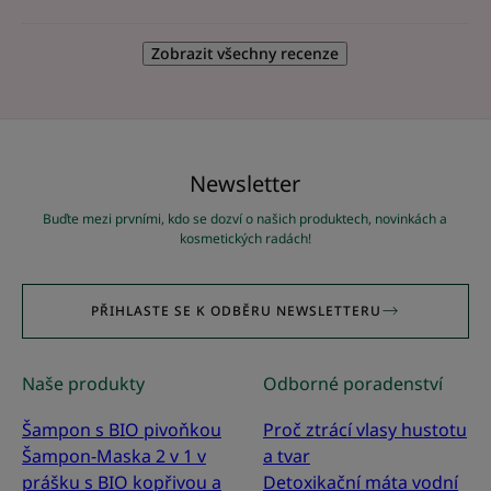
Zobrazit všechny recenze
Newsletter
Buďte mezi prvními, kdo se dozví o našich produktech, novinkách a
kosmetických radách!
PŘIHLASTE SE K ODBĚRU NEWSLETTERU
Naše produkty
Odborné poradenství
Šampon s BIO pivoňkou
Proč ztrácí vlasy hustotu
Šampon-Maska 2 v 1 v
a tvar
prášku s BIO kopřivou a
Detoxikační máta vodní