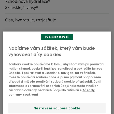
72hodinová hydratace*
2x lesklejší vlasy*
Čistí, hydratuje, rozjasňuje
Flakon
Flakon
400ml
Flakon
200ml
Nabízíme vám zážitek, který vám bude
Lze použít pro
vyhovovat díky cookies
Dospělí
Soubory cookie používáme k tomu, abychom vám při používání
našich stránek poskytli lepší personalizaci a pokročilé funkce.
Chcete-li pokračovat a usnadnit si navigaci na stránkách,
Typ vlasů
můžete používání souborů cookie přímo přijmout. V opačném
případě si můžete používání souborů cookie přizpůsobit. Další
Dehydratované vlasy - Mdlé vlasy
informace o zpracování osobních údajů naleznete v našich
zásadách ochrany osobních údajů kliknutím níže:
Zásady
ochrany soukromí
Vaše potřeba/-y
Hydratace - Lesk
Nastavení souborů cookie