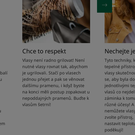
Chce to respekt
Nechejte j
Vlasy není radno grilovat! Není
Tyto techniky, 
nutné vlasy rovnat tak, abychom
tepelné přístro
balí
je ugrilovali. Stačí po vlasech
vlasy skutečno
u
jednou přejet a pak se věnovat
se, aby byla d
dalšímu pramenu, i když byste
jednotlivými t
na konci měli postup zopakovat u
vlasů co nejdelš
nepoddajných pramenů. Buďte k
záminka k tomu
vlasům šetrní!
různé účesy! A
u
nemůžete vlasy
zvolte přístroj
lem
nastavit teplot
poděkují!