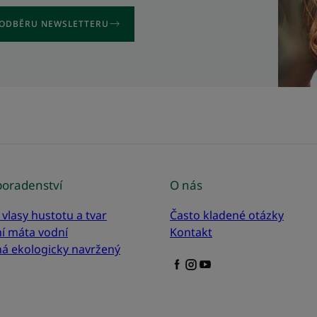
K ODBĚRU NEWSLETTERU
oradenství
O nás
 vlasy hustotu a tvar
Často kladené otázky
í máta vodní
Kontakt
á ekologicky navržený