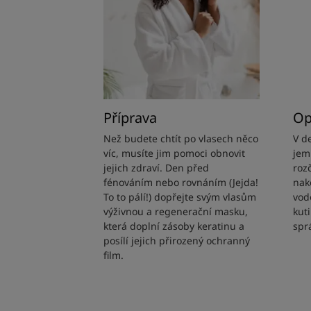
Příprava
Op
Než budete chtít po vlasech něco
V d
víc, musíte jim pomoci obnovit
jem
jejich zdraví. Den před
roz
fénováním nebo rovnáním (Jejda!
nak
To to pálí!) dopřejte svým vlasům
vod
výživnou a regenerační masku,
kut
která doplní zásoby keratinu a
spr
posílí jejich přirozený ochranný
film.