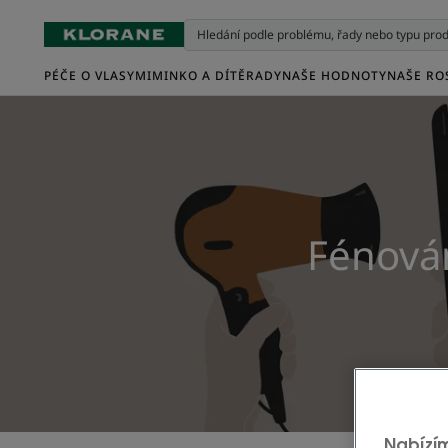
PÉČE O VLASY
MIMINKO A DÍTĚ
RADY
NAŠE HODNOTY
NAŠE RO
Fénován
Nabízí