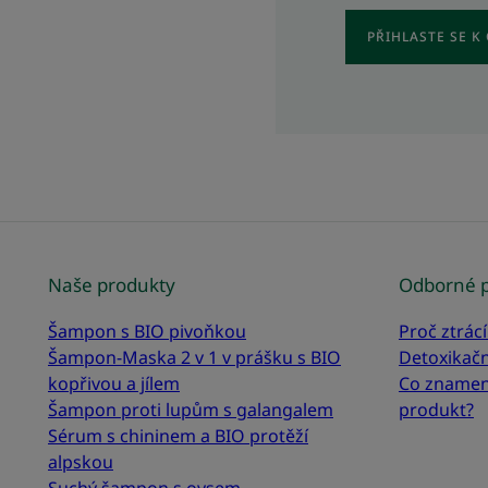
PŘIHLASTE SE 
Naše produkty
Odborné p
Šampon s BIO pivoňkou
Proč ztrácí
Šampon-Maska 2 v 1 v prášku s BIO
Detoxikačn
kopřivou a jílem
Co znamen
Šampon proti lupům s galangalem
produkt?
Sérum s chininem a BIO protěží
alpskou