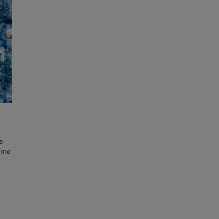
e
Máme