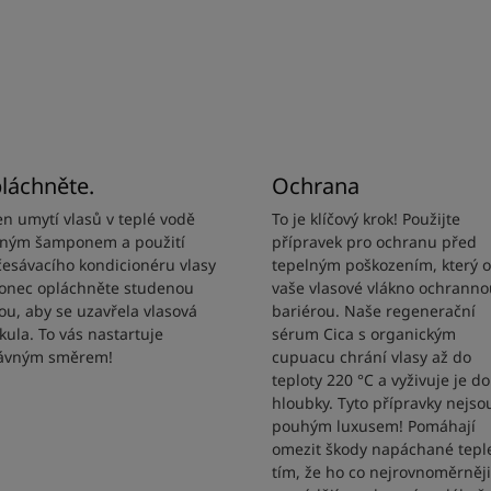
láchněte.
Ochrana
en umytí vlasů v teplé vodě
To je klíčový krok! Použijte
ným šamponem a použití
přípravek pro ochranu před
česávacího kondicionéru vlasy
tepelným poškozením, který o
onec opláchněte studenou
vaše vlasové vlákno ochranno
ou, aby se uzavřela vlasová
bariérou. Naše regenerační
ikula. To vás nastartuje
sérum Cica s organickým
ávným směrem!
cupuacu chrání vlasy až do
teploty 220 °C a vyživuje je do
hloubky. Tyto přípravky nejso
pouhým luxusem! Pomáhají
omezit škody napáchané tep
tím, že ho co nejrovnoměrněji