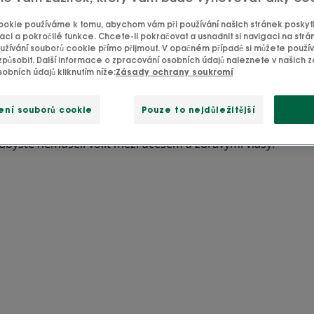
pro ochranu vlasů před 
okie používáme k tomu, abychom vám při používání našich stránek poskytli
aci a pokročilé funkce. Chcete-li pokračovat a usnadnit si navigaci na strá
žívání souborů cookie přímo přijmout. V opačném případě si můžete použí
způsobit. Další informace o zpracování osobních údajů naleznete v našich
vy účesu, od fénů až po žehličky na vlasy, nejsou k vlaso
obních údajů kliknutím níže:
Zásady ochrany soukromí
přístroje oslabují vodíkové vazby ve vlasech, aby jim dodaly
ho tepla napadají ochrannou vlasovou kutikulu a pronikaj
ení souborů cookie
Pouze to nejdůležitější
jistě suché a hladké, ale začnou být mdlé, narušené a lámou 
 abyste nemuseli volit mezi účesem a zdravými vlasy!