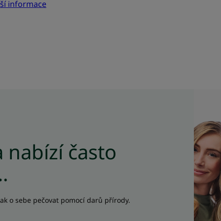
žší informace
R
 nabízí často
…
jak o sebe pečovat pomocí darů přírody.