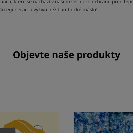
uacu, které se nachází v našem séru pro ochranu před te
tší regeneraci a výživu než bambucké máslo!
Objevte naše produkty
ší
Bližší
ormace
informace
adný
Třídíte?