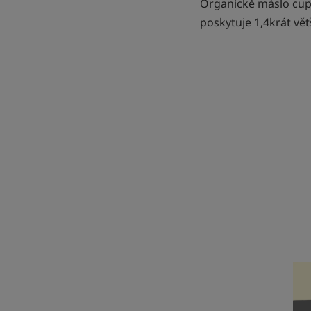
Organické máslo cup
poskytuje 1,4krát vě
Bliž
inf
Chl