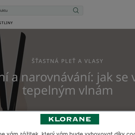
STLINY
ŠŤASTNÁ PLEŤ A VLASY
í a narovnávání: jak se
tepelným vlnám
me vám zážitek, který vám bude vyhovovat díky co