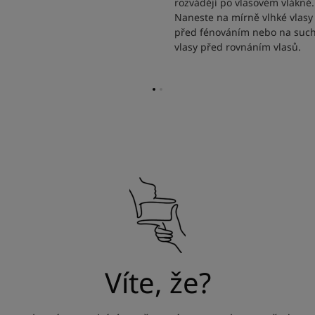
rozvádějí po vlasovém vlákně.
Naneste na mírně vlhké vlasy
před fénováním nebo na suc
vlasy před rovnáním vlasů.
Přejít
Přejít
na
na
stránku
stránku
1
2
Víte, že?