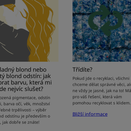
ond
bo
tý
ond
tín:
rat
vu,
rá
ladný blond nebo
Třídíte?
de
tý blond odstín: jak
Pokud jde o recyklaci, všichni
víc
brat barvu, která mi
chceme dělat správné věci, al
šet?
de nejvíc slušet?
ne vždy je jasné, jak na to! 
pro váš řešení, která vám
rozená pigmentace, odstín
pomohou recyklovat s klidem.
i, barva očí, věk, množství
řebné trpělivosti – výběr
Bližší informace
nd odstínu je především o
, jak dobře se znáte!