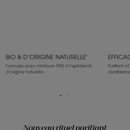
BIO & D’ORIGINE NATURELLE¹
EFFICA
Formules avec minimum 96% d’ingrédients
Purifient 
d’origine naturelle.
durablemen
Aller
Aller
Aller
Aller
à
à
à
à
l'item
l'item
l'item
l'item
1
2
3
4
Nouveau rituel purifiant