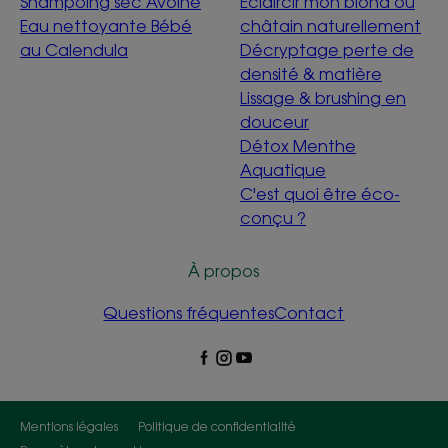
Shampoing sec Avoine
Éclaircir mon blond ou
Eau nettoyante Bébé
châtain naturellement
au Calendula
Décryptage perte de
densité & matière
Lissage & brushing en
douceur
Détox Menthe
Aquatique
C'est quoi être éco-
conçu ?
À propos
Questions fréquentes
Contact
Mentions légales
Politique de confidentialité