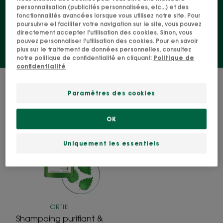
personnalisation (publicités personnalisées, etc...) et des
plus possible le bad hair day.
fonctionnalités avancées lorsque vous utilisez notre site. Pour
poursuivre et faciliter votre navigation sur le site, vous pouvez
directement accepter l'utilisation des cookies. Sinon, vous
pouvez personnaliser l'utilisation des cookies. Pour en savoir
plus sur le traitement de données personnelles, consultez
notre politique de confidentialité en cliquant:
Politique de
confidentialité
1 résultat pour "Shampoings"
Paramètres des cookies
Shampoing
purifiant
OK
&
équilibrant
Uniquement les essentiels
ORTIE
Shampoing purifiant &