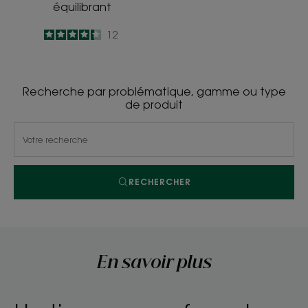
équilibrant
4.3
/
5
12
-
Recherche par problématique, gamme ou type
de produit
RECHERCHER
En savoir plus