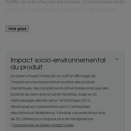
Purifié, le cuir chevelu est propre, la chevelure reste
légère et aérée plus longtemps. Les shampoings
s’espacent progressivement.
Voir plus
Avantages
Les shampoings s'espacent progressivement, le cuir
chevelu purifié retrouve son équilibre et les
Impact socio-environnemental
cheveux sont à nouveau sains.
du produit
Le Green Impact Index est un outil d’affichage de
Bénéfices
l’impact environnemental et sociétal des produits
cosmétiques, des compléments alimentaires ainsi que des
• Purifiant : base lavante douce et astringente
produits de bien-être et santé familiale, basé sur la
pour purifier le cuir chevelu et les cheveux gras
méthodologie décrite dans l’AFNOR Spec 2215.
sans décaper.
Développé en collaboration par 21 entreprises,
• Séborégulateur : son action séborégulatrice
associations et fédérations, il évalue vos produits sur plus
rééquilibre les glandes sébacées et diminue la
de 50 critères pour toujours plus de transparence
production de sébum, pour des cheveux qui
!
Comprendre le Green Impact Index