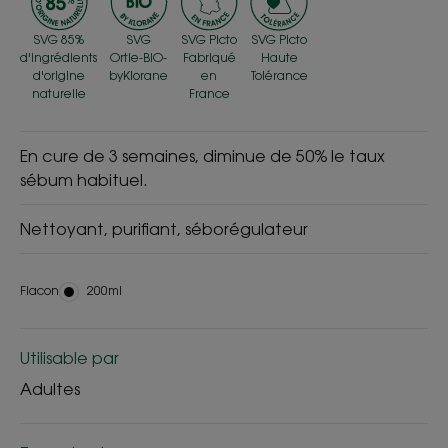
SVG 85%
SVG
SVG Picto
SVG Picto
d'ingrédients
Ortie-BIO-
Fabriqué
Haute
d'origine
byKlorane
en
Tolérance
naturelle
France
En cure de 3 semaines, diminue de 50% le taux
sébum habituel.
Nettoyant, purifiant, séborégulateur
Flacon
Flacon
200ml
Utilisable par
Adultes