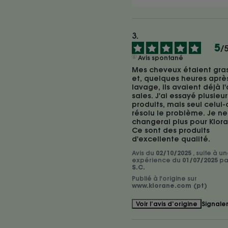
5
/
Avis spontané
Mes cheveux étaient gras
et, quelques heures après 
lavage, ils avaient déjà l'a
sales. J'ai essayé plusieurs
produits, mais seul celui-c
résolu le problème. Je ne 
changerai plus pour Klora
Ce sont des produits 
d'excellente qualité.
Avis du
02/10/2025
, suite à u
expérience du
01/07/2025
pa
S.C.
Publié à l'origine sur
www.klorane.com (pt)
Signale
Voir l’avis d’origine