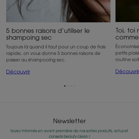
Toi, to
5 bonnes raisons d’utiliser le
commen
shampoing sec
Économiser 
Toujours là quand il faut pour un coup de frais
petits plai
rapide, on vous donne 5 bonnes raisons de
routine soi
passer au shampooing sec.
Découvri
Découvrir
Aller
Aller
Aller
Aller
à
à
à
à
l'item
l'item
l'item
l'item
1
2
3
4
Newsletter
Soyez informés en avant-première de nos sorties produits, actus et
conseils beauty clean !