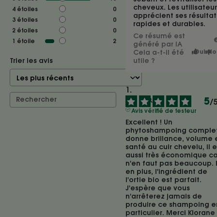
cheveux. Les utilisateur
4
étoiles
0
apprécient ses résultat
3
étoiles
0
rapides et durables.
2
étoiles
0
Ce résumé est
1
étoile
2
généré par IA
Cela a-t-il été
Oui
No
Trier les avis
utile ?
5
/
Avis vérifié de testeur
Excellent ! Un 
phytoshampoing complet. 
donne brillance, volume e
santé au cuir chevelu, il es
aussi très économique car 
n'en faut pas beaucoup. E
en plus, l'ingrédient de 
l'ortie bio est parfait. 
J'espère que vous 
n'arrêterez jamais de 
produire ce shampoing en
particulier. Merci Klorane 