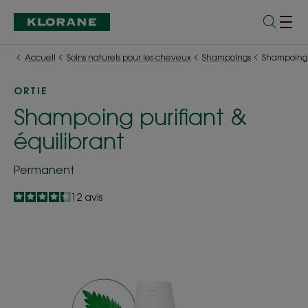
Accueil
Soins naturels pour les cheveux
Shampoings
Shampoing p
ORTIE
Shampoing purifiant &
équilibrant
Permanent
4.3
/
5
12
avis
-