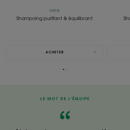
ORTIE
Shampoing purifiant & équilibrant
Sh
ACHETER
Aller
Aller
à
à
l'item
l'item
1
2
LE MOT DE L'ÉQUIPE