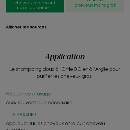
Parfum frais et léger
cheveux regraissent
cheveux moins gras¹
moins rapidement¹
*Cheveux moins gras : 91 % de satisfaction - test de satisfaction - 33
personnes après 28 jours d'utilisation.
**Cheveux regraissent moins rapidement : 79 % de satisfaction - test
de satisfaction - 33 personnes après 28 jours d'utilisation.
Afficher les sources
Application
Le shampoing doux à l'Ortie BIO et à l'Argile pour
purifier les cheveux gras.
Fréquence d’usage
Aussi souvent que nécessaire
1 . APPLIQUER
Appliquer sur les cheveux et le cuir chevelu