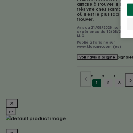
difficile à trouver. Il se ven
très vite chez Farmatodo,
où il est le plus facile à 
trouver.
Avis du
21/05/2025
, suite à u
expérience du
12/05/2025
pa
M.C.
Publié à l'origine sur
www.klorane.com (es)
Signale
Voir l’avis d’origine
1
2
3