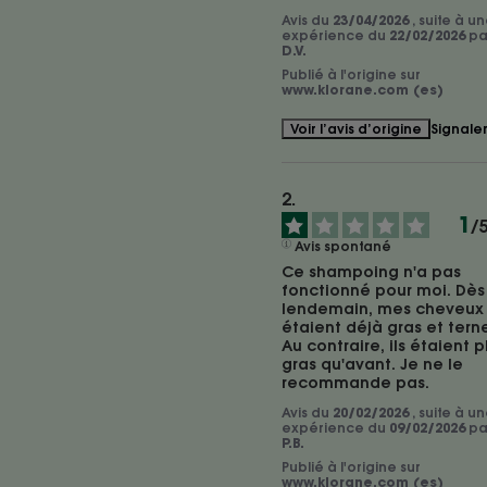
Avis du
23/04/2026
, suite à u
expérience du
22/02/2026
pa
D.V.
Publié à l'origine sur
www.klorane.com (es)
Signale
Voir l’avis d’origine
1
/
Avis spontané
Ce shampoing n'a pas 
fonctionné pour moi. Dès 
lendemain, mes cheveux 
étaient déjà gras et terne
Au contraire, ils étaient pl
gras qu'avant. Je ne le 
recommande pas.
Avis du
20/02/2026
, suite à u
expérience du
09/02/2026
pa
P.B.
Publié à l'origine sur
www.klorane.com (es)