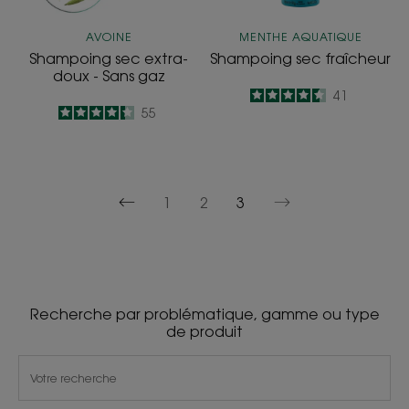
AVOINE
MENTHE AQUATIQUE
Shampoing sec extra-
Shampoing sec fraîcheur
doux - Sans gaz
4.5
/
5
41
4.4
/
5
55
-
-
1
2
3
Page
Page
précédente
suivante
Recherche par problématique, gamme ou type
de produit