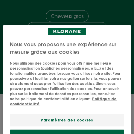
Cheveux gras
Soins pour les cheveux crépus
Soins pour les cheveux bouclés, frisés et
ondulés
Nous vous proposons une expérience sur
mesure grâce aux cookies
Cheveux blonds / blancs
Cheveux colorés
Cheveux fins & affinés
+ 16
Nous utilisons des cookies pour vous offrir une meilleure
personnalisation (publicités personnalisées, etc...) et des
fonctionnalités avancées lorsque vous utilisez notre site. Pour
poursuivre et faciliter votre navigation sur le site, vous pouvez
directement accepter l'utilisation des cookies. Sinon, vous
pouvez personnaliser l'utilisation des cookies. Pour en savoir
plus sur le traitement de données personnelles, consultez
notre politique de confidentialité en cliquant:
Politique de
52 résultats pour "Soins naturels pour
confidentialité
les cheveux"
Paramètres des cookies
Masque
Masque
nourrissant
réparateur