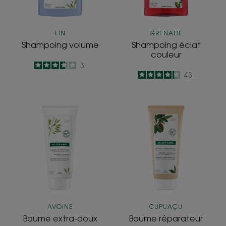
LIN
GRENADE
Shampoing volume
Shampoing éclat
couleur
3.7
/
5
3
4.2
/
5
43
-
-
Baume
Baume
extra-
réparateur
doux
AVOINE
CUPUAÇU
Baume extra-doux
Baume réparateur