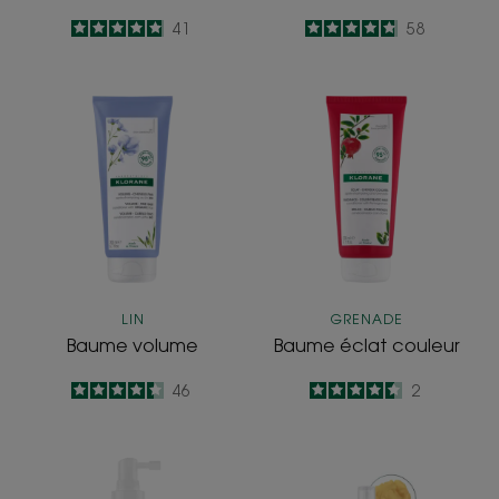
4.9
/
5
41
4.8
/
5
58
-
-
Baume
Baume
volume
éclat
couleur
LIN
GRENADE
Baume volume
Baume éclat couleur
4.4
/
5
46
4.5
/
5
2
-
-
Sérum
Huile
apaisant
nutrition