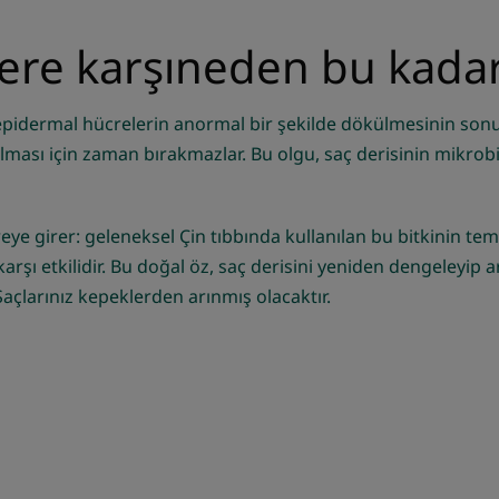
re karşı
neden bu kadar 
pidermal hücrelerin anormal bir şekilde dökülmesinin sonucu
ılması için zaman bırakmazlar. Bu olgu, saç derisinin mikro
 girer: geleneksel Çin tıbbında kullanılan bu bitkinin temizley
arşı etkilidir. Bu doğal öz, saç derisini yeniden dengeleyip ar
Saçlarınız kepeklerden arınmış olacaktır.