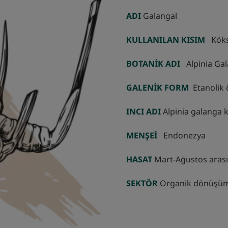
ADI
Galangal
KULLANILAN KISIM
Kök
BOTANİK ADI
Alpinia Ga
GALENİK FORM
Etanolik 
INCI ADI
Alpinia galanga 
MENŞEİ
Endonezya
HASAT
Mart-Ağustos arası
SEKTÖR
Organik dönüşü