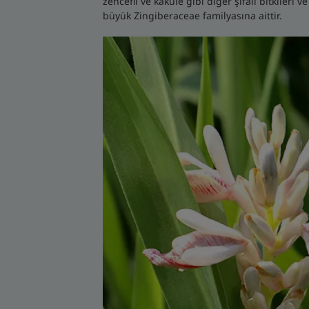
zencefil ve kakule gibi diğer şifalı bitkileri v
büyük Zingiberaceae familyasına aittir.