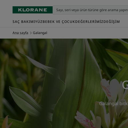
SAÇ BAKIMI
YÜZ
BEBEK VE ÇOCUK
DEĞERLERIMIZ
DEĞIŞIM
Ana sayfa
Galangal
G
Galangal bitki