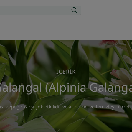
İÇERIK
alangal (Alpinia Galang
si kepeğe karşı çok etkilidir ve arındırıcı ve temizleyici özellikl