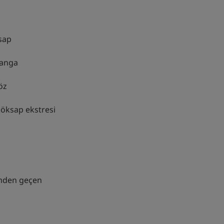
sap
langa
öz
köksap ekstresi
mden geçen