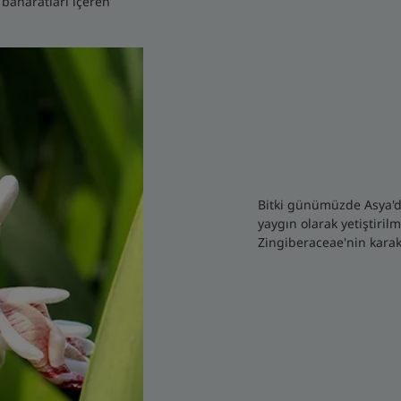
e baharatları içeren
Bitki günümüzde Asya'da 
yaygın olarak yetiştirilm
Zingiberaceae'nin karakt