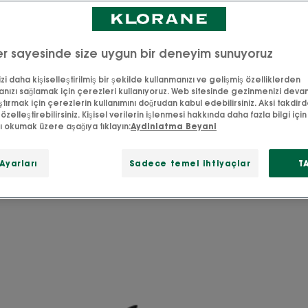
r sayesinde size uygun bir deneyim sunuyoruz
l hakkında bilmeniz gereken
i daha kişiselleştirilmiş bir şekilde kullanmanızı ve gelişmiş özelliklerden
nızı sağlamak için çerezleri kullanıyoruz. Web sitesinde gezinmenizi deva
ştırmak için çerezlerin kullanımını doğrudan kabul edebilirsiniz. Aksi takdir
sel Çin tıbbından esinlenen Klorane laboratuvarları, eşsiz k
 özelleştirebilirsiniz. Kişisel verilerin işlenmesi hakkında daha fazla bilgi için l
zı okumak üzere aşağıya tıklayın:
Aydinlatma Beyani
dan otsu bir bitki olan Galangal'ı (Alpinia Galanga) seçti. Ga
llikleri sayesinde her türlü kepeklenmenin 4 kat daha hızlı 
r*. *normal konsantrasyon koşulları altında Malassezia üze
Ayarları
Sadece temel ihtiyaçlar
T
bileşen ile karşılaştırmalı in vitro test