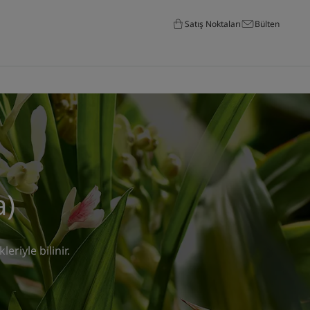
Satış Noktaları
Bülten
a)
eriyle bilinir.