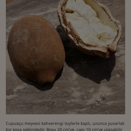
Cupuaçu meyvesi kahverengi tüylerle kaplı, uzunca yuvarlak
biz koza şeklindedir. Boyu 20 cm'ye, çapı 10 cm'ye ulaşabilir