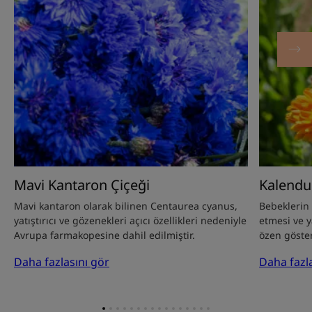
Mavi Kantaron Çiçeği
Kalendu
Mavi kantaron olarak bilinen Centaurea cyanus,
Bebeklerin 
yatıştırıcı ve gözenekleri açıcı özellikleri nedeniyle
etmesi ve ya
Avrupa farmakopesine dahil edilmiştir.
özen göster
Daha fazlasını gör
Daha fazl