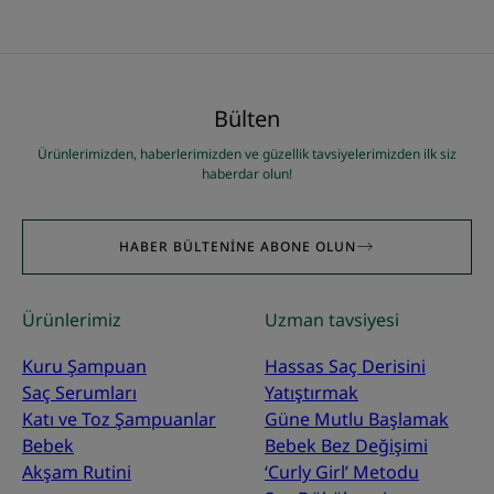
Öğe
Öğe
Öğe
Öğe
Öğe
Öğe
Öğe
Öğe
Öğe
Öğe
Öğe
Öğe
Öğe
Öğe
Öğe
Öğe
1'ye
2'ye
3'ye
4'ye
5'ye
6'ye
7'ye
8'ye
9'ye
10'ye
11'ye
12'ye
13'ye
14'ye
15'ye
16'ye
git
git
git
git
git
git
git
git
git
git
git
git
git
git
git
git
Bülten
Ürünlerimizden, haberlerimizden ve güzellik tavsiyelerimizden ilk siz
haberdar olun!
HABER BÜLTENINE ABONE OLUN
Ürünlerimiz
Uzman tavsiyesi
Kuru Şampuan
Hassas Saç Derisini
Saç Serumları
Yatıştırmak
Katı ve Toz Şampuanlar
Güne Mutlu Başlamak
Bebek
Bebek Bez Değişimi
Akşam Rutini
‘Curly Girl’ Metodu