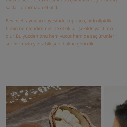
saçları onarmada etkilidir.
Besinsel faydaları sayesinde cupuaçu, hidrolipidik
filmin nemlendirilmesine etkili bir şekilde yardımcı
olur. Bu yüzden onu hem vücut hem de saç ürünleri
serilerimizin yıldız bileşeni haline getirdik.