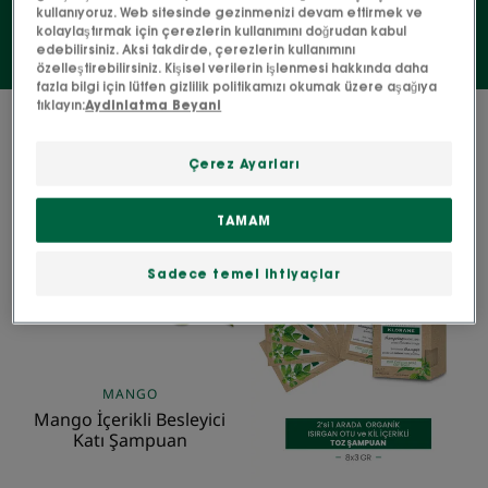
kullanıyoruz. Web sitesinde gezinmenizi devam ettirmek ve
kolaylaştırmak için çerezlerin kullanımını doğrudan kabul
edebilirsiniz. Aksi takdirde, çerezlerin kullanımını
özelleştirebilirsiniz. Kişisel verilerin işlenmesi hakkında daha
fazla bilgi için lütfen gizlilik politikamızı okumak üzere aşağıya
tıklayın:
Aydinlatma Beyani
2 sonuçlar "Şampuan barları ve tozları"
Çerez Ayarları
Mango
ORGANİK
İçerikli
Isırgan
TAMAM
Besleyici
Otu
Katı
İçerikli
Şampuan
Toz
Sadece temel ihtiyaçlar
Şampuan
MANGO
Mango İçerikli Besleyici
Katı Şampuan