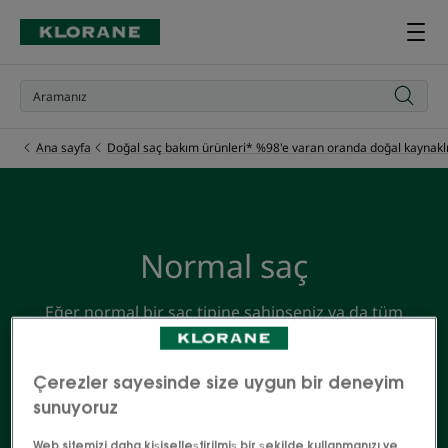
Ana sayfa
Doğal saç bakım ürünleri* %98'e varan oranda doğal kaynaklı
Normal saç
Eğer normal bir şaç tipine sahipseniz ya da tüm
ailenin kullanabileceği tek bir saç bakım serisi
arıyorsanız YULAF SÜTÜ içerikli serimiz tam da size
Çerezler sayesinde size uygun bir deneyim
göre! Yulaf Sütünün eşsiz yapısı ile tüm ailenizin
sunuyoruz
saçları artık çok yumuşak.
Web sitemizi daha kişiselleştirilmiş bir şekilde kullanmanızı ve