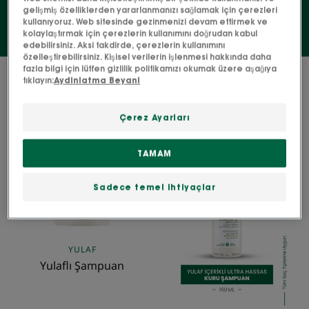
gelişmiş özelliklerden yararlanmanızı sağlamak için çerezleri
kullanıyoruz. Web sitesinde gezinmenizi devam ettirmek ve
kolaylaştırmak için çerezlerin kullanımını doğrudan kabul
edebilirsiniz. Aksi takdirde, çerezlerin kullanımını
özelleştirebilirsiniz. Kişisel verilerin işlenmesi hakkında daha
fazla bilgi için lütfen gizlilik politikamızı okumak üzere aşağıya
3 sonuçlar "Normal saç"
tıklayın:
Aydinlatma Beyani
Yulaflı
Yulaf
Çerez Ayarları
Şampuan
Sütlü
Ultra
TAMAM
Hassas
Kuru
Sadece temel ihtiyaçlar
Şampuan
YULAF
Yulaflı Şampuan