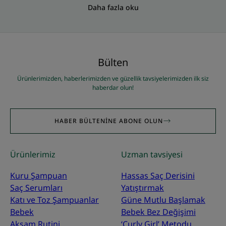
Daha fazla oku
Bülten
Ürünlerimizden, haberlerimizden ve güzellik tavsiyelerimizden ilk siz
haberdar olun!
HABER BÜLTENINE ABONE OLUN
Ürünlerimiz
Uzman tavsiyesi
Kuru Şampuan
Hassas Saç Derisini
Saç Serumları
Yatıştırmak
Katı ve Toz Şampuanlar
Güne Mutlu Başlamak
Bebek
Bebek Bez Değişimi
Akşam Rutini
‘Curly Girl’ Metodu