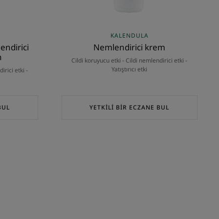
KALENDULA
endirici
Nemlendirici krem
n
Cildi koruyucu etki - Cildi nemlendirici etki -
Yatıştırıcı etki
irici etki -
BUL
YETKİLİ BİR ECZANE BUL