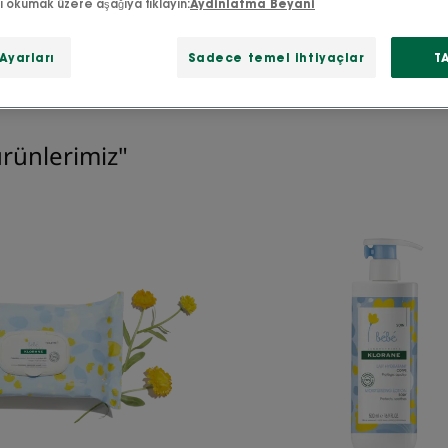
zı okumak üzere aşağıya tıklayın:
Aydinlatma Beyani
Ayarları
Sadece temel ihtiyaçlar
T
rünlerimiz"
Hassas
Kalendu
Temizleme
içerikli
Mendilleri
Nemlend
Yatıştırı
Losyon