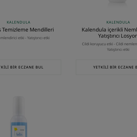
KALENDULA
KALENDULA
 Temizleme Mendilleri
Kalendula içerikli Neml
Yatıştırıcı Losyo
mlendirici etki - Yatıştırıcı etki
Cildi koruyucu etki - Cildi nemlend
Yatıştırıcı etki
TKİLİ BİR ECZANE BUL
YETKİLİ BİR ECZANE 
3'ü
1
Arada
Yatıştırıcı
Sprey