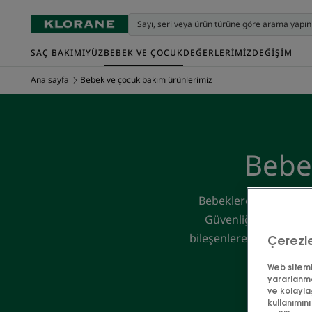
SAÇ BAKIMI
YÜZ
BEBEK VE ÇOCUK
DEĞERLERIMIZ
DEĞIŞIM
Ana sayfa
Bebek ve çocuk bakım ürünlerimiz
Bebe
Bebeklere ve çocuklara
Güvenliğini garanti a
bileşenlere sahip formü
Çerezle
Web sitemiz
yararlanma
ve kolayla
kullanımını
Bebek bez