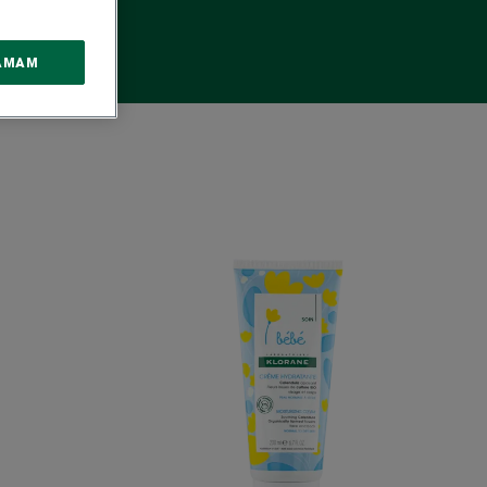
AMAM
la
Nemlendirici
krem
irici
cı