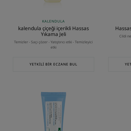
KALENDULA
kalendula çiçeği içerikli Hassas
Hassas
Yıkama Jeli
Cildi ne
Temizler - Saçı çözer - Yatıştırıcı etki - Temizleyici
etki
YETKİLİ BİR ECZANE BUL
YE
3'ü
1
Arada
Bez
Değiştirme
Kremi