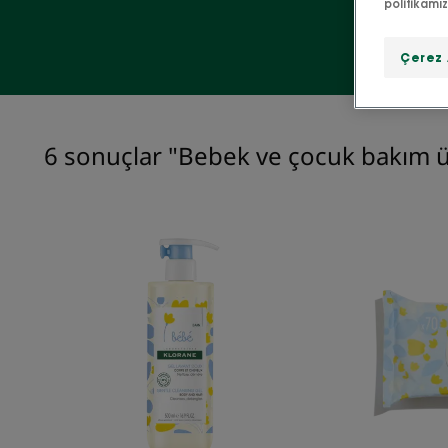
politikamı
Çerez 
6 sonuçlar "Bebek ve çocuk bakım ü
kalendula
çiçeği
içerikli
Hassas
Yıkama
Jeli