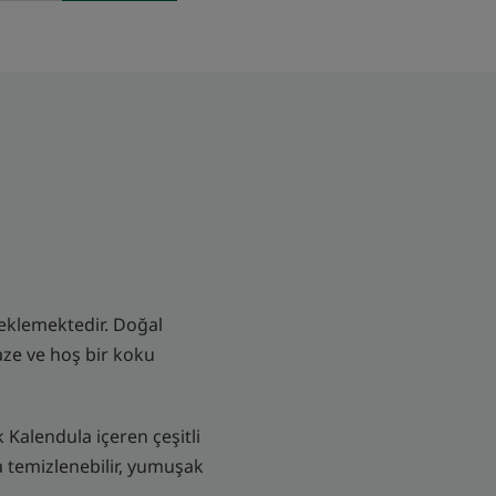
teklemektedir. Doğal
aze ve hoş bir koku
 Kalendula içeren çeşitli
a temizlenebilir, yumuşak