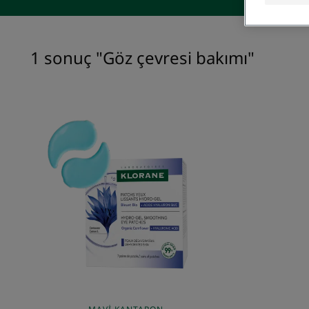
1 sonuç "Göz çevresi bakımı"
ORGANİK
Mavi
Kantaron
içerikli
Yatıştırıcı
ve
Rahatlatıcı
Göz
Altı
Maskesi