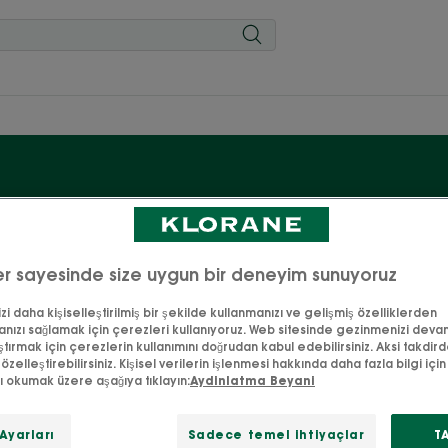
Göz çevresi bakımı
r sayesinde size uygun bir deneyim sunuyoruz
çevresi bölgesini nemlendirmek ve korumak için özel olarak
i daha kişiselleştirilmiş bir şekilde kullanmanızı ve gelişmiş özelliklerden
nızı sağlamak için çerezleri kullanıyoruz. Web sitesinde gezinmenizi deva
ürünlerimizle ceylan gözlerinizin bakımını yapın.
ştırmak için çerezlerin kullanımını doğrudan kabul edebilirsiniz. Aksi takdir
 özelleştirebilirsiniz. Kişisel verilerin işlenmesi hakkında daha fazla bilgi için l
zı okumak üzere aşağıya tıklayın:
Aydinlatma Beyani
Ayarları
Sadece temel ihtiyaçlar
T