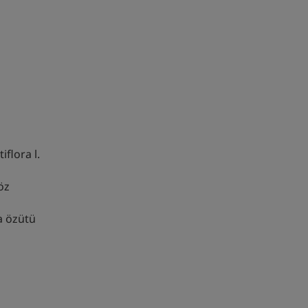
iflora l.
öz
a özütü