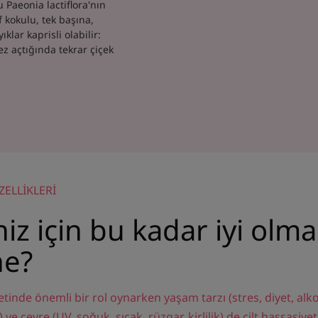
 Paeonia lactiflora'nın
f kokulu, tek başına,
klar kaprisli olabilir:
kez açtığında tekrar çiçek
LLİKLERİ
niz için bu kadar iyi olma
ne?
etinde önemli bir rol oynarken yaşam tarzı (stres, diyet, alk
e çevre (UV, soğuk, sıcak, rüzgar, kirlilik) de cilt hassasiy