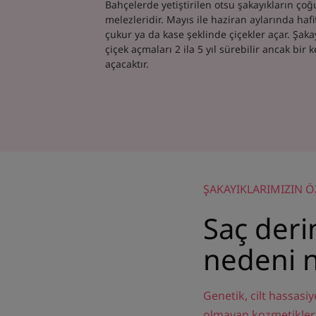
Bahçelerde yetiştirilen otsu şakayıkların çoğu
melezleridir. Mayıs ile haziran aylarında hafi
çukur ya da kase şeklinde çiçekler açar. Şakayı
çiçek açmaları 2 ila 5 yıl sürebilir ancak bir 
açacaktır.
ŞAKAYIKLARIMIZIN ÖZE
Saç deri
nedeni 
Genetik, cilt hassasiy
olmayan kozmetikler) v