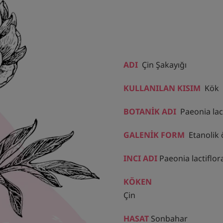
ADI
Çin Şakayığı
KULLANILAN KISIM
Kök
BOTANİK ADI
Paeonia lact
GALENİK FORM
Etanolik 
INCI ADI
Paeonia lactiflor
KÖKEN
Çin
HASAT
Sonbahar