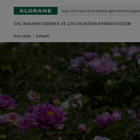
SAÇ BAKIMI
YÜZ
BEBEK VE ÇOCUK
DEĞERLERIMIZ
DEĞIŞIM
Ana sayfa
Şakayık