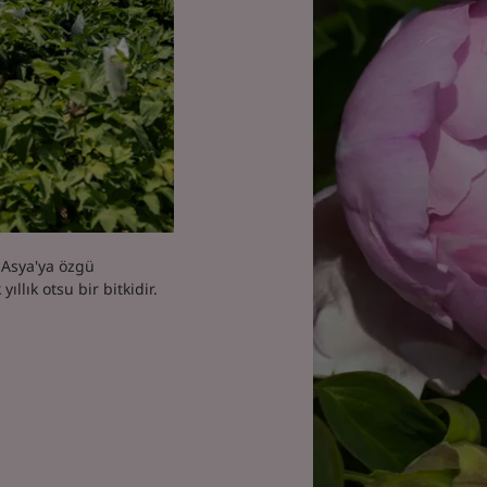
u Asya'ya özgü
llık otsu bir bitkidir.