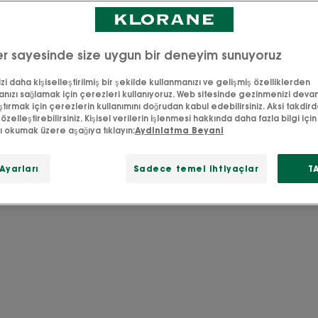
r sayesinde size uygun bir deneyim sunuyoruz
arımız hakkında bilmeniz ge
i daha kişiselleştirilmiş bir şekilde kullanmanızı ve gelişmiş özelliklerden
nızı sağlamak için çerezleri kullanıyoruz. Web sitesinde gezinmenizi deva
şey
ştırmak için çerezlerin kullanımını doğrudan kabul edebilirsiniz. Aksi takdir
 özelleştirebilirsiniz. Kişisel verilerin işlenmesi hakkında daha fazla bilgi için l
zı okumak üzere aşağıya tıklayın:
Aydinlatma Beyani
eneksel tıpta yatıştırıcı etkileri, rahatlatıcı kokusu ve bilimse
siyet giderici özellikleri nedeniyle kullanılan Çin Şakayığını 
Ayarları
Sadece temel ihtiyaçlar
T