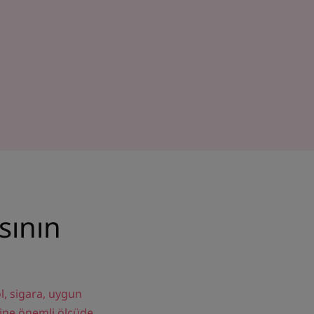
sının
ol, sigara, uygun
etine önemli ölçüde