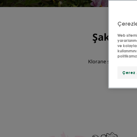
Çerezle
Şakayıkl
Web sitemiz
yararlanma
ve kolayla
kullanımını
politikamı
Klorane sizin için gel
hassa
Çerez 