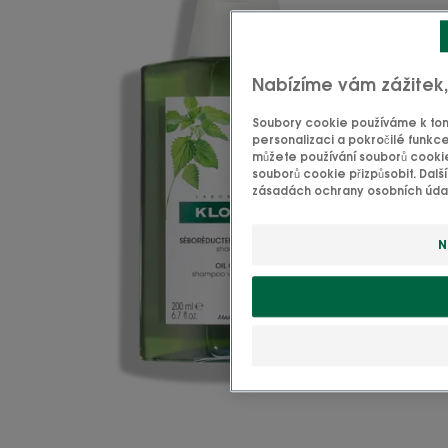
Nabízíme vám zážitek
Soubory cookie používáme k tomu
personalizaci a pokročilé funkce
můžete používání souborů cookie
souborů cookie přizpůsobit. Dalš
zásadách ochrany osobních údajů
N