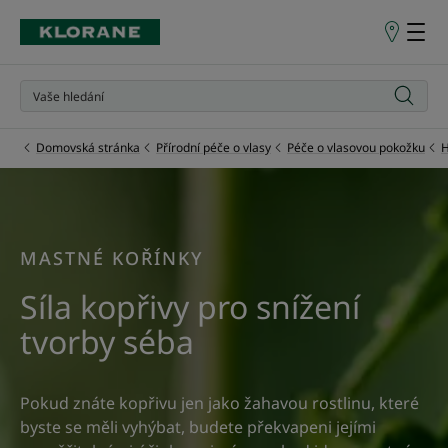
Prodejní
místa
Domovská stránka
Přírodní péče o vlasy
Péče o vlasovou pokožku
H
MASTNÉ KOŘÍNKY
Síla kopřivy pro snížení
tvorby séba
Pokud znáte kopřivu jen jako žahavou rostlinu, které
byste se měli vyhýbat, budete překvapeni jejími