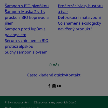
Šampon s BIO pivoňkou
Proč ztrácí vlasy hustotu
Šampon-Maska 2 v 1 v
a tvar
prášku s BIO kopřivou a
Detoxikační máta vodní
jílem
Co znamená ekologicky
Šampon proti lupům s
navržený produkt?
galangalem
Sérum s chininem a BIO
protěží alpskou
Suchý šampon s ovsem
O nás
Často kladené otázky
Kontakt
Právní upozornění
Zásady ochrany osobních údajů