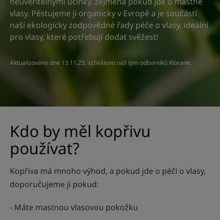
neuvěřitelnými účinky, zejména pokud jde o mastné
vlasy. Pěstujeme ji organicky v Evropě a je součástí
naší ekologicky zodpovědné řady péče o vlasy, ideální
pro vlasy, které potřebují dodat svěžest!
Aktualizováno dne
13.11.25
, schváleno
náš tým odborníků Klorane
.
Kdo by měl kopřivu
používat?
Kopřiva má mnoho výhod, a pokud jde o péči o vlasy,
doporučujeme ji pokud:
- Máte mastnou vlasovou pokožku