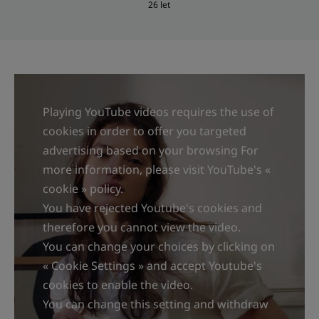
26 let
Playing YouTube videos requires the use of
cookies in order to offer you targeted
advertising based on your browsing For
more information, please visit YouTube's «
cookie » policy.
You have rejected Youtube's cookies and
therefore you cannot view the video.
You can change your choices by clicking on
« Cookie Settings » and accept Youtube's
cookies to enable the video.
You can change this setting and withdraw