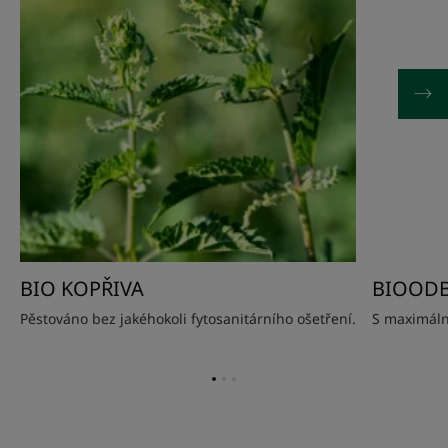
BIO KOPŘIVA
BIOODB
Pěstováno bez jakéhokoli fytosanitárního ošetření.
S maximáln
Přejít
Přejít
Přejít
na
na
na
položku
položku
položku
1
2
3