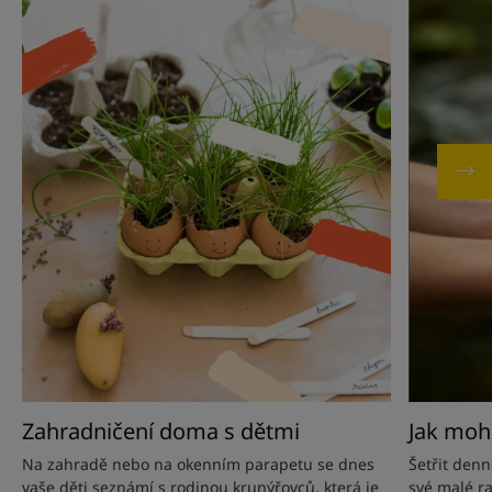
Zahradničení
Jak
doma
mohu
s
spotřebo
dětmi
méně
vody?
Zahradničení doma s dětmi
Jak moh
Na zahradě nebo na okenním parapetu se dnes
Šetřit denn
vaše děti seznámí s rodinou krunýřovců, která je
své malé ra