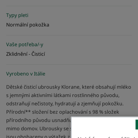
Typy pleti
Normální pokožka
Vaše potřeba/-y
Zklidnění - Čisticí
Vyrobeno v Itálie
Dětské čisticí ubrousky Klorane, které obsahují mléko
s jemnými aktivními látkami rostlinného původu,
odstraňují nečistoty, hydratují a zjemňují pokožku.
Přírodní** složení bez oplachování s 98 % složek
přírodního původu usnadňuje hygienu a přebalování
mimo domov. Ubrousky se skládají z 96 % z vody a
jsou obohaceny o výtažek z BIO měsíčku , zmírňují