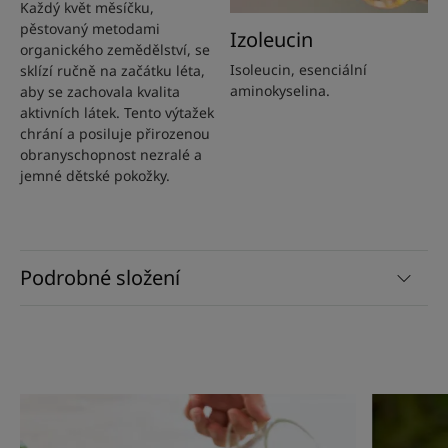
Každý květ měsíčku,
pěstovaný metodami
Izoleucin
organického zemědělství, se
Isoleucin, esenciální
sklízí ručně na začátku léta,
aminokyselina.
aby se zachovala kvalita
aktivních látek. Tento výtažek
chrání a posiluje přirozenou
obranyschopnost nezralé a
jemné dětské pokožky.
Podrobné složení
Bližší
Bližší
informace
informac