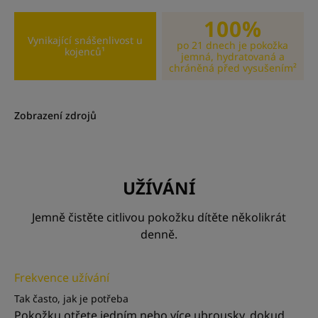
hydrataci a chrání pokožku před vysoušením.
100%
Vynikající snášenlivost u
po 21 dnech je pokožka
• Zjemňují : tyto čisticí ubrousky na celé tělo zklidňují
kojenců¹
jemná, hydratovaná a
podráždění při přebalování nebo omývání a zjemňují
chráněná před vysušením²
pokožku, aniž by zanechávaly lepivý pocit.
Zobrazení zdrojů
TEXTURA
RECYKLOVATELNÁ
UŽÍVÁNÍ
Jemně čistěte citlivou pokožku dítěte několikrát
denně.
*V souladu s normou EN13432.
**98 % složek přírodního původu.
***Pokožka je jemná, hydratovaná a chráněná před vysoušením : 100 %
zúčastněných souhlasí po 21 dnech - testováno s rodiči po použití u 32
dětí pod pediatrickou kontrolou.
Frekvence užívání
Tak často, jak je potřeba
Pokožku otřete jedním nebo více ubrousky, dokud