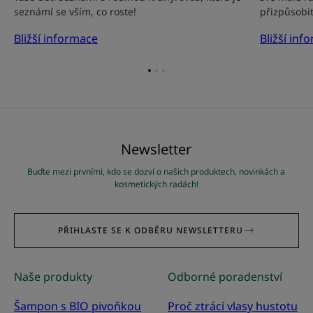
seznámí se vším, co roste!
přizpůsobit
Bližší informace
Bližší inf
Přejít
Přejít
Přejít
na
na
na
položku
položku
položku
1
2
3
Newsletter
Buďte mezi prvními, kdo se dozví o našich produktech, novinkách a
kosmetických radách!
PŘIHLASTE SE K ODBĚRU NEWSLETTERU
Naše produkty
Odborné poradenství
Šampon s BIO pivoňkou
Proč ztrácí vlasy hustotu