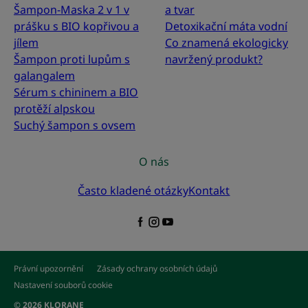
Šampon-Maska 2 v 1 v
a tvar
prášku s BIO kopřivou a
Detoxikační máta vodní
jílem
Co znamená ekologicky
Šampon proti lupům s
navržený produkt?
galangalem
Sérum s chininem a BIO
protěží alpskou
Suchý šampon s ovsem
O nás
Často kladené otázky
Kontakt
Právní upozornění
Zásady ochrany osobních údajů
Nastavení souborů cookie
© 2026 KLORANE