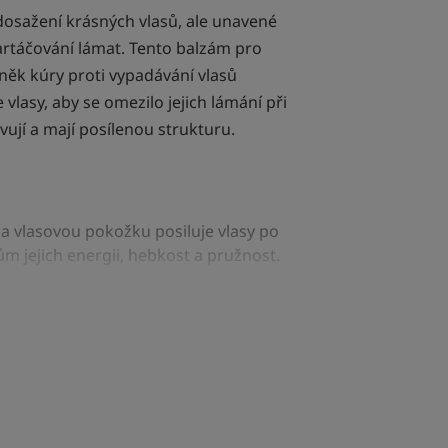
dosažení krásných vlasů, ale unavené
artáčování lámat. Tento balzám pro
něk kúry proti vypadávání vlasů
vlasy, aby se omezilo jejich lámání při
vují a mají posílenou strukturu.
na vlasovou pokožku posiluje vlasy po
ům jejich energii, hebkost a pružnost.
bit 2-3 minuty, díky krémovému složení
s chininem posiluje vlasy a navrací jim