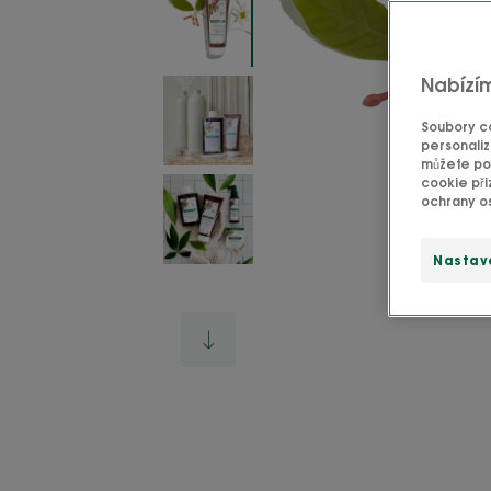
Nabízí
Soubory co
personaliz
můžete pou
cookie při
ochrany os
Nastav