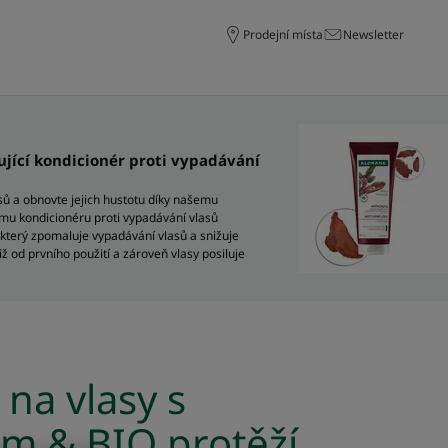
Prodejní místa
Newsletter
lující kondicionér proti vypadávání
ů a obnovte jejich hustotu díky našemu
címu kondicionéru proti vypadávání vlasů
 který zpomaluje vypadávání vlasů a snižuje
iž od prvního použití a zároveň vlasy posiluje
na vlasy s
em & BIO protěží