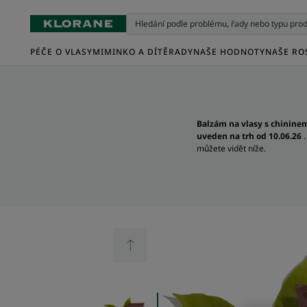
PÉČE O VLASY
MIMINKO A DÍTĚ
RADY
NAŠE HODNOTY
NAŠE RO
Balzám na vlasy s chininem
uveden na trh od 10.06.26
můžete vidět níže.