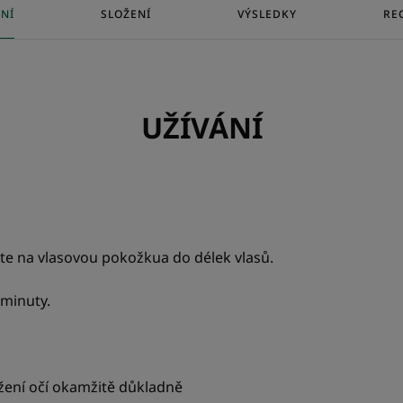
život a lesk.
ÁNÍ
SLOŽENÍ
VÝSLEDKY
RE
• Posiluje : posiluje strukturu vlasů bez vi
odolnost vůči poškození.
UŽÍVÁNÍ
TEXTURA
Textura
Balzám
a
te na vlasovou pokožkua do délek vlasů.
Výhody textury
Složení bez barviv, s 
 minuty.
Parfemace
Dřevitá vůně
žení očí okamžitě důkladně