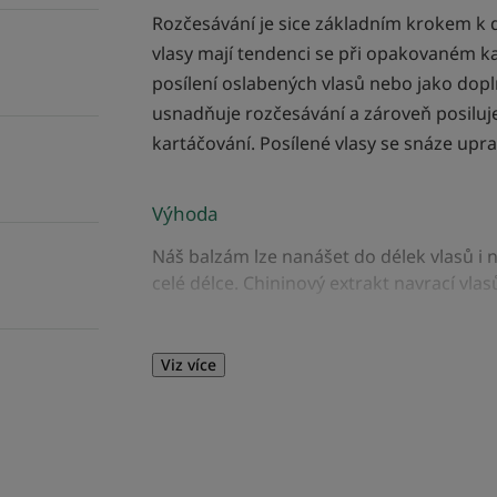
Rozčesávání je sice základním krokem k 
vlasy mají tendenci se při opakovaném k
posílení oslabených vlasů nebo jako dopl
usnadňuje rozčesávání a zároveň posiluje 
kartáčování. Posílené vlasy se snáze upra
Výhoda
Náš balzám lze nanášet do délek vlasů i 
celé délce. Chininový extrakt navrací vlas
Benefity
Viz více
• Usnadňuje rozčesávání : nechejte půso
usnadňuje rozčesávání umytých vlasů.
• Dodává energii : náš stimulační balzám 