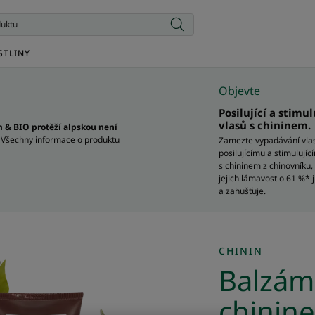
STLINY
Objevte
Posilující a stimu
vlasů s chininem.
 & BIO protěží alpskou není
. Všechny informace o produktu
Zamezte vypadávání vlas
posilujícímu a stimulují
s chininem z chinovníku,
jejich lámavost o 61 %* j
a zahušťuje.
CHININ
Balzám 
chinin