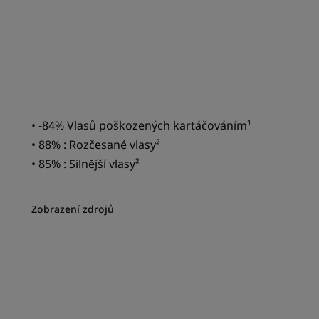
• -84% Vlasů poškozených kartáčováním¹
• 88% : Rozčesané vlasy²
• 85% : Silnější vlasy²
Zobrazení zdrojů