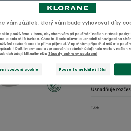
alpsko
me vám zážitek, který vám bude vyhovovat díky co
Stálá nabídka
Obnovuje - Posil
okie používáme k tomu, abychom vám při používání našich stránek poskytli
aci a pokročilé funkce. Chcete-li pokračovat a usnadnit si navigaci na strá
1 r
žívání souborů cookie přímo přijmout. V opačném případě si můžete použí
způsobit. Další informace o zpracování osobních údajů naleznete v našich
obních údajů kliknutím níže:
Zásady ochrany soukromí
Okamžitá péče o vl
ení souborů cookie
Pouze to nejdůležitější
Přírodní složení
Usnadňuje rozčesáv
Tuba