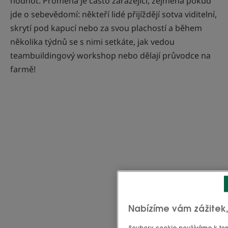
hodnot. Proměna je často zarážející, zejména pokud
jde o sebevědomí: někteří lidé přijíždějí sotva viditelní,
skrytí pod kapucí nebo za svou plachostí a během
několika týdnů se s nimi setkáte, jak vedou
teambuildingový workshop nebo dělají průvodce na
farmě!
Nabízíme vám zážitek
Soubory cookie používáme k tomu