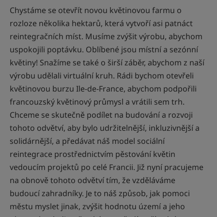
Chystáme se otevřít novou květinovou farmu o
rozloze několika hektarů, která vytvoří asi patnáct
reintegračních míst. Musíme zvýšit výrobu, abychom
uspokojili poptávku. Oblíbené jsou místní a sezónní
květiny! Snažíme se také o širší záběr, abychom z naší
výrobu udělali virtuální kruh. Rádi bychom otevřeli
květinovou burzu Ile-de-France, abychom podpořili
francouzský květinový průmysl a vrátili sem trh.
Chceme se skutečně podílet na budování a rozvoji
tohoto odvětví, aby bylo udržitelnější, inkluzivnější a
solidárnější, a předávat náš model sociální
reintegrace prostřednictvím pěstování květin
vedoucím projektů po celé Francii. Již nyní pracujeme
na obnově tohoto odvětví tím, že vzděláváme
budoucí zahradníky. Je to náš způsob, jak pomoci
městu myslet jinak, zvýšit hodnotu území a jeho