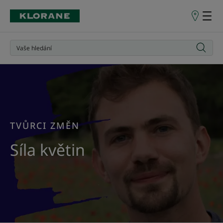
Prodejní
místa
TVŮRCI ZMĚN
Síla květin