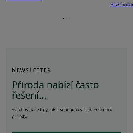
Bližší inf
Přejít
Přejít
Přejít
na
na
na
položku
položku
položku
1
2
3
NEWSLETTER
Příroda nabízí často
řešení…
Všechny naše tipy, jak o sebe pečovat pomocí darů
přírody.