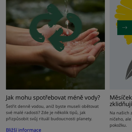
méně
květ
vody?
se
zklidňující
silou
Jak mohu spotřebovat méně vody?
Měsíček 
zklidňují
Šetřit denně vodou, aniž byste museli obětovat
své malé radosti? Zde je několik tipů, jak
Na našich z
přizpůsobit svůj rituál budoucnosti planety.
ničeho, ale
pokožku.
Bližší informace