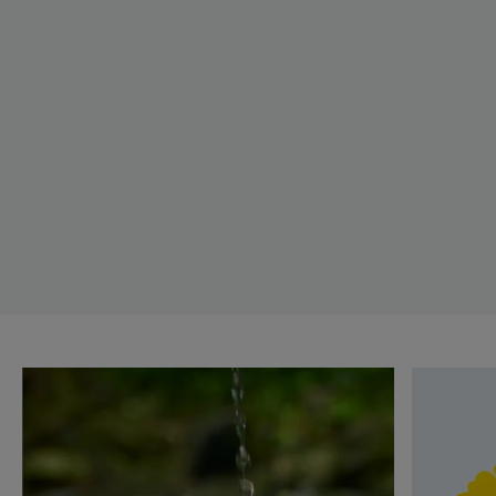
Bližší
Bližší
informace
informac
Jak
Měsíček
mohu
lékařský,
spotřebovat
zlatý