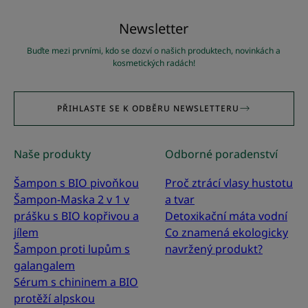
Newsletter
Buďte mezi prvními, kdo se dozví o našich produktech, novinkách a
kosmetických radách!
PŘIHLASTE SE K ODBĚRU NEWSLETTERU
Naše produkty
Odborné poradenství
Šampon s BIO pivoňkou
Proč ztrácí vlasy hustotu
Šampon-Maska 2 v 1 v
a tvar
prášku s BIO kopřivou a
Detoxikační máta vodní
jílem
Co znamená ekologicky
Šampon proti lupům s
navržený produkt?
galangalem
Sérum s chininem a BIO
protěží alpskou