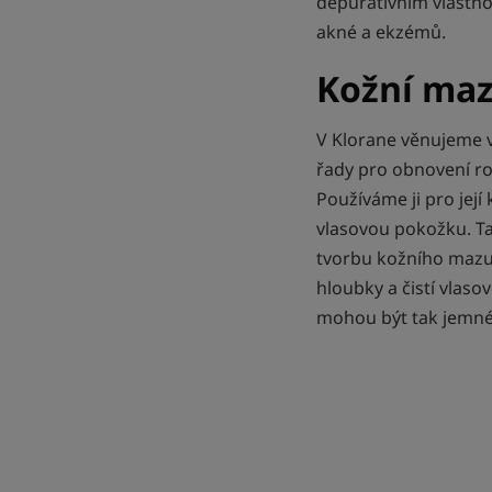
depurativním vlastno
akné a ekzémů.
Kožní maz
V Klorane věnujeme v
řady pro obnovení ro
Používáme ji pro její
vlasovou pokožku. Ta
tvorbu kožního mazu 
hloubky a čistí vlaso
mohou být tak jemné