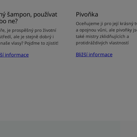
hý šampon, používat
Pivoňka
bo ne?
Oceňujeme ji pro její krásný t
a opojnou vůni, ale pivoňky j
ře, je prospěšný pro životní
také mistry zklidňujících a
tředí, ale je stejně dobrý i
protidráždivých vlastností
naše vlasy? Pojďme to zjistit!
Bližší informace
žší informace