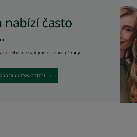
R
 nabízí často
…
jak o sebe pečovat pomocí darů přírody.
K ODBĚRU NEWSLETTERU