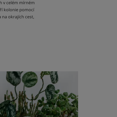
ách v celém mírném
áří kolonie pomocí
 na okrajích cest,