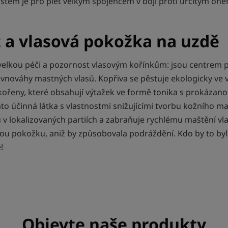
stem je pro pleť velkým spojencem v boji proti určitým o
 a vlasová pokožka na uzdě
elkou péči a pozornost vlasovým kořínkům: jsou centrem po
vnováhy mastných vlasů. Kopřiva se pěstuje ekologicky ve 
 kořeny, které obsahují výtažek ve formě tonika s prokázano
to účinná látka s vlastnostmi snižujícími tvorbu kožního 
v lokalizovaných partiích a zabraňuje rychlému maštění vl
vou pokožku, aniž by způsobovala podráždění. Kdo by to byl 
!
Objevte naše produkty