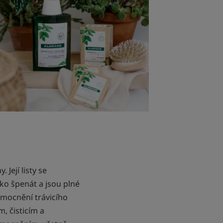
 Její listy se
ko špenát a jsou plné
emocnění trávicího
, čisticím a