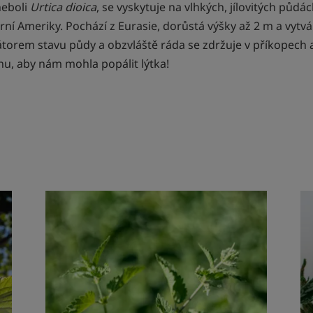
neboli
Urtica dioica
, se vyskytuje na vlhkých, jílovitých půd
ní Ameriky. Pochází z Eurasie, dorůstá výšky až 2 m a vytv
torem stavu půdy a obzvláště ráda se zdržuje v příkopech a
hu, aby nám mohla popálit lýtka!