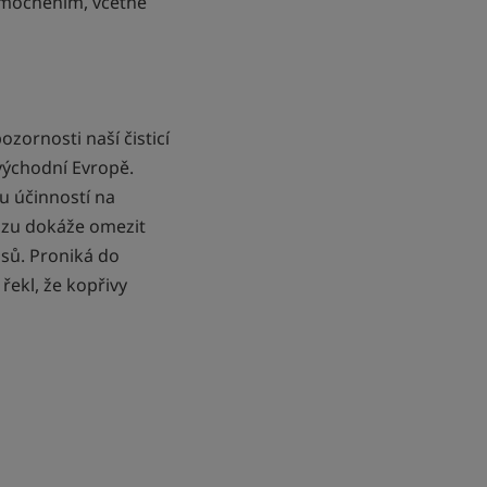
nemocněním, včetně
zornosti naší čisticí
východní Evropě.
u účinností na
mazu dokáže omezit
asů. Proniká do
řekl, že kopřivy