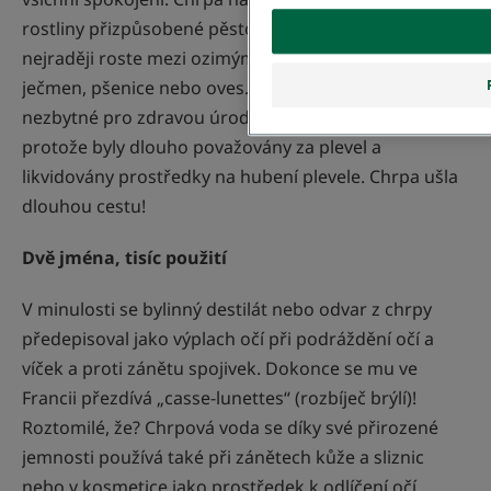
rostliny přizpůsobené pěstovaným rostlinám, která
nejraději roste mezi ozimými obilovinami, jako jsou
ječmen, pšenice nebo oves. Tyto rostliny, které jsou
nezbytné pro zdravou úrodu, jsou stále vzácnější,
protože byly dlouho považovány za plevel a
likvidovány prostředky na hubení plevele. Chrpa ušla
dlouhou cestu!
Dvě jména, tisíc použití
V minulosti se bylinný destilát nebo odvar z chrpy
předepisoval jako výplach očí při podráždění očí a
víček a proti zánětu spojivek. Dokonce se mu ve
Francii přezdívá „casse-lunettes“ (rozbíječ brýlí)!
Roztomilé, že? Chrpová voda se díky své přirozené
jemnosti používá také při zánětech kůže a sliznic
nebo v kosmetice jako prostředek k odlíčení očí.