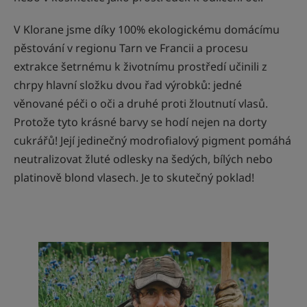
V Klorane jsme díky 100% ekologickému domácímu
pěstování v regionu Tarn ve Francii a procesu
extrakce šetrnému k životnímu prostředí učinili z
chrpy hlavní složku dvou řad výrobků: jedné
věnované péči o oči a druhé proti žloutnutí vlasů.
Protože tyto krásné barvy se hodí nejen na dorty
cukrářů! Její jedinečný modrofialový pigment pomáhá
neutralizovat žluté odlesky na šedých, bílých nebo
platinově blond vlasech. Je to skutečný poklad!
Bližší
informace
100%
francouzská