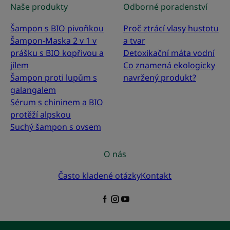
Naše produkty
Odborné poradenství
Šampon s BIO pivoňkou
Proč ztrácí vlasy hustotu
Šampon-Maska 2 v 1 v
a tvar
prášku s BIO kopřivou a
Detoxikační máta vodní
jílem
Co znamená ekologicky
Šampon proti lupům s
navržený produkt?
galangalem
Sérum s chininem a BIO
protěží alpskou
Suchý šampon s ovsem
O nás
Často kladené otázky
Kontakt