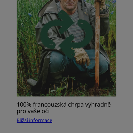
chrpa
výhradně
pro
vaše
oči
100% francouzská chrpa výhradně
pro vaše oči
Bližší informace