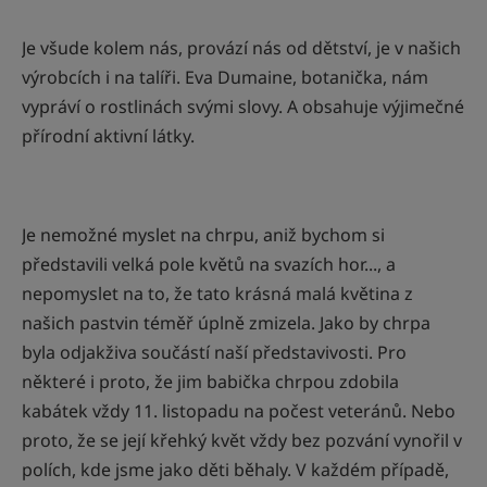
Je všude kolem nás, provází nás od dětství, je v našich
výrobcích i na talíři. Eva Dumaine, botanička, nám
vypráví o rostlinách svými slovy. A obsahuje výjimečné
přírodní aktivní látky.
Je nemožné myslet na chrpu, aniž bychom si
představili velká pole květů na svazích hor..., a
nepomyslet na to, že tato krásná malá květina z
našich pastvin téměř úplně zmizela. Jako by chrpa
byla odjakživa součástí naší představivosti. Pro
některé i proto, že jim babička chrpou zdobila
kabátek vždy 11. listopadu na počest veteránů. Nebo
proto, že se její křehký květ vždy bez pozvání vynořil v
polích, kde jsme jako děti běhaly. V každém případě,