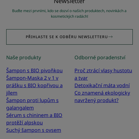
Newsletter
Buďte mezi prvními, kdo se dozví o našich produktech, novinkách a
kosmetických radách!
PŘIHLASTE SE K ODBĚRU NEWSLETTERU
Naše produkty
Odborné poradenství
Šampon s BIO pivoňkou
Proč ztrácí vlasy hustotu
Šampon-Maska 2 v 1 v
a tvar
prášku s BIO kopřivou a
Detoxikační máta vodní
jílem
Co znamená ekologicky
Šampon proti lupům s
navržený produkt?
galangalem
Sérum s chininem a BIO
protěží alpskou
Suchý šampon s ovsem