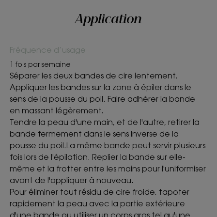
• Amande douce nourrissante : confort de la pe
Application
ENVIRONNEMENT
Fréquence d’usage
1 fois par semaine
Séparer les deux bandes de cire lentement.
Fiche produit relative aux qualités et caractéristiques
environnementales
Appliquer les bandes sur la zone à épiler dans le
sens de la pousse du poil. Faire adhérer la bande
Emballage ne contenant pas de matière recyclée
en massant légèrement.
Emballage entièrement recyclable
Tendre la peau d'une main, et de l'autre, retirer la
bande fermement dans le sens inverse de la
pousse du poil.La même bande peut servir plusieurs
fois lors de l'épilation. Replier la bande sur elle-
même et la frotter entre les mains pour l'uniformiser
avant de l'appliquer à nouveau.
Pour éliminer tout résidu de cire froide, tapoter
rapidement la peau avec la partie extérieure
d'une bande ou utiliser un corps gras tel qu'une