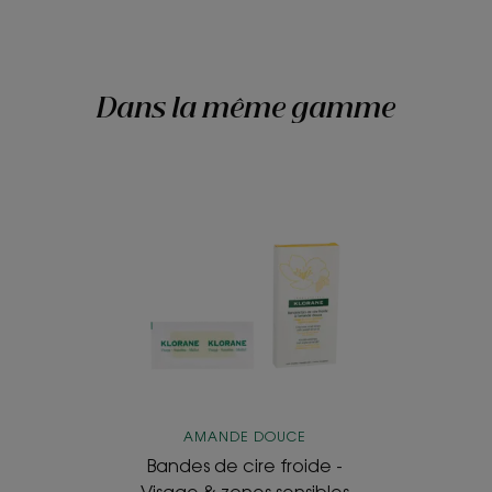
Dans la même gamme
Bandes
de
cire
froide
-
Visage
&
zones
sensibles
AMANDE DOUCE
Bandes de cire froide -
Visage & zones sensibles