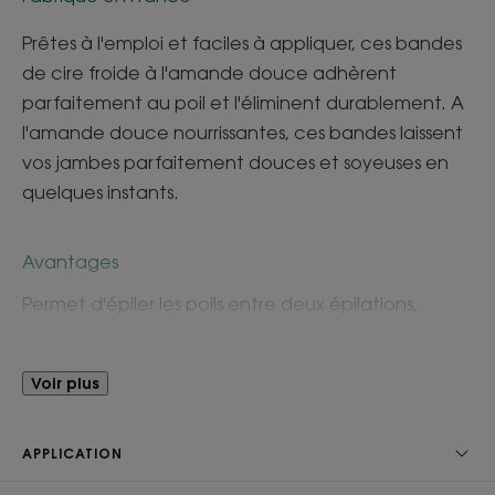
Prêtes à l'emploi et faciles à appliquer, ces bandes
de cire froide à l'amande douce adhèrent
parfaitement au poil et l'éliminent durablement. A
l'amande douce nourrissantes, ces bandes laissent
vos jambes parfaitement douces et soyeuses en
quelques instants.
Avantages
Permet d'épiler les poils entre deux épilations,
mêmes courts.
Voir plus
Bénéfices
• Pratiques : prêtes à l'emploi et faciles à appliquer.
APPLICATION
• Excellent relais entre deux épilations.
• Adhésion parfaite au poil.