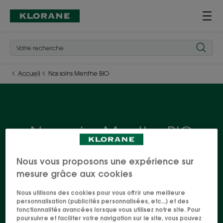
Accueil
Nos soins Menthe BIO
Nos soins Menthe BIO
Les bienfaits de la Menthe BIO, aux vertus détox &
Nous vous proposons une expérience sur
fraîcheur incontournables, se déclinent dans une
mesure grâce aux cookies
gamme complète de soins pour les cheveux
Nous utilisons des cookies pour vous offrir une meilleure
exposés à la pollution citadine. Le cheveu est
personnalisation (publicités personnalisées, etc...) et des
purifié et débarrassé des particules nocives. Votre
fonctionnalités avancées lorsque vous utilisez notre site. Pour
poursuivre et faciliter votre navigation sur le site, vous pouvez
meilleur allié pour affronter la jungle urbaine !