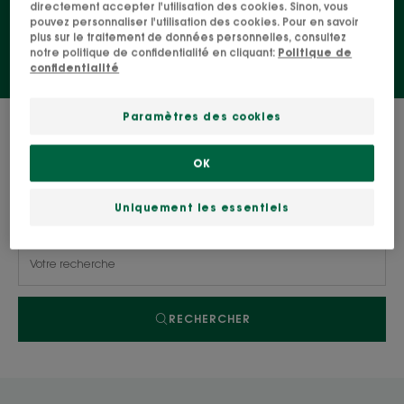
directement accepter l'utilisation des cookies. Sinon, vous
pouvez personnaliser l'utilisation des cookies. Pour en savoir
plus sur le traitement de données personnelles, consultez
notre politique de confidentialité en cliquant:
Politique de
confidentialité
Paramètres des cookies
0 résultat pour "Nos soins Menthe BIO"
OK
Recherche par problématique, gamme ou type
Uniquement les essentiels
de produit
RECHERCHER