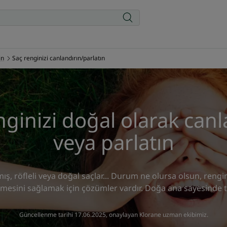
in
Saç renginizi canlandırın/parlatın
nginizi doğal olarak canl
veya parlatın
mış, röfleli veya doğal saçlar... Durum ne olursa olsun, rengin
esini sağlamak için çözümler vardır. Doğa ana sayesinde ta
Güncellenme tarihi
17.06.2025
, onaylayan
Klorane uzman ekibimiz
.