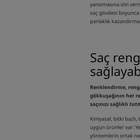
yansımasına izin verm
saç gövdesi boyunca k
parlaklık kazandırma
Saç reng
sağlayab
Renklendirme, rengi
gökkuşağının her re
saçınızı sağlıklı tut
Kimyasal, bitki bazlı, 
uygun ürünler var: Ye
yöntemlerin ortak nok