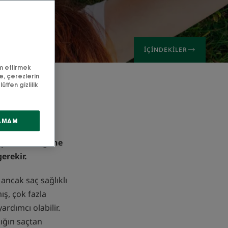
İÇINDEKILER
m ettirmek
de, çerezlerin
ütfen gizlilik
AMAM
çınızın rengi ne
erekir.
 ancak saç sağlıklı
ış, çok fazla
ardımcı olabilir.
şığın saçtan