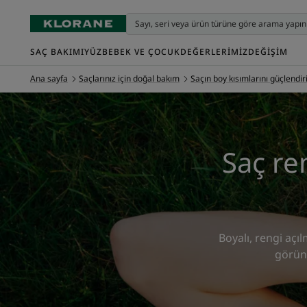
SAÇ BAKIMI
YÜZ
BEBEK VE ÇOCUK
DEĞERLERIMIZ
DEĞIŞIM
Ana sayfa
Saçlarınız için doğal bakım
Saçın boy kısımlarını güçlendir
Saç re
Boyalı, rengi açıl
görünm