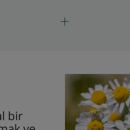
l bir
tmak ve