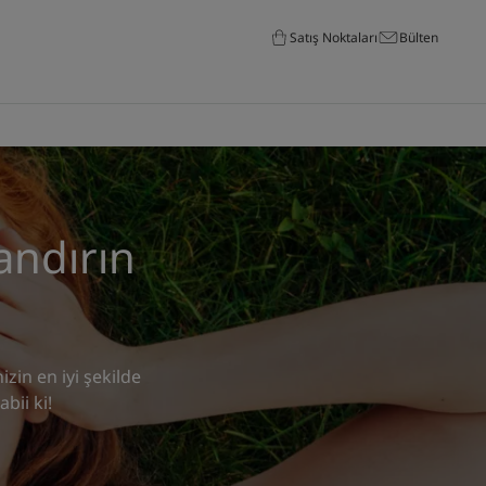
Satış Noktaları
Bülten
andırın
izin en iyi şekilde
bii ki!