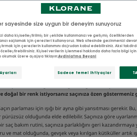
Saçın boy kısımlarını güçlendirin
r sayesinde size uygun bir deneyim sunuyoruz
i daha kişiselleştirilmiş bir şekilde kullanmanızı ve gelişmiş özelliklerden
nızı sağlamak için çerezleri kullanıyoruz. Web sitesinde gezinmenizi deva
ştırmak için çerezlerin kullanımını doğrudan kabul edebilirsiniz. Aksi takdir
inizi doğal olarak nasıl
 özelleştirebilirsiniz. Kişisel verilerin işlenmesi hakkında daha fazla bilgi için l
zı okumak üzere aşağıya tıklayın:
Aydinlatma Beyani
lirsiniz?
Ayarları
Sadece temel ihtiyaçlar
T
 ve saç derinizin sağlıklı olduğunun görünür işaretidir. Sa
ve doğal bir renk istiyorsanız saçınıza özen göstermeniz g
 Saçın parlaması için ışığı bir ayna gibi yansıtması gerekir. Bu,
 pürüzsüz olduğunda elde edilebilir. Saçınıza göre uyarlanm
r saç bakım rutini, saçınıza parlaklığını geri kazandırmaya y
u ve mat olduğunda, gevşek veya kırılgan kütiküller artık ı