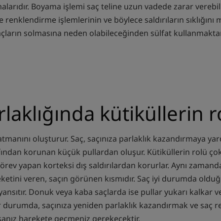
alarıdır. Boyama işlemi saç teline uzun vadede zarar verebilir
e renklendirme işlemlerinin ve böylece saldırıların sıklığı
saçların solmasına neden olabileceğinden sülfat kullanmakta
rlaklığında kütiküllerin r
katmanını oluşturur. Saç, saçınıza parlaklık kazandırmaya yar
ından korunan küçük pullardan oluşur. Kütiküllerin rolü ço
 görev yapan korteksi dış saldırılardan korurlar. Aynı zamand
tini veren, saçın görünen kısmıdır. Saç iyi durumda olduğ
yansıtır. Donuk veya kaba saçlarda ise pullar yukarı kalkar v
r durumda, saçınıza yeniden parlaklık kazandırmak ve saç re
sanız harekete geçmeniz gerekecektir.