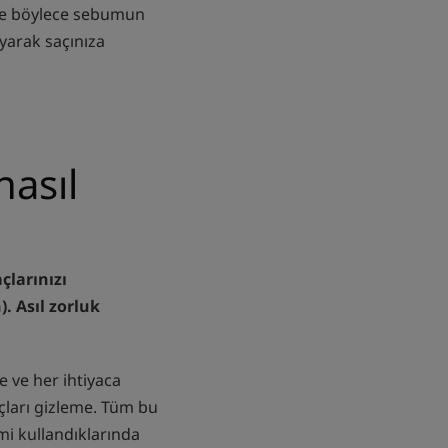
k ve böylece sebumun
yarak saçınıza
nasıl
çlarınızı
. Asıl zorluk
ke ve her ihtiyaca
açları gizleme. Tüm bu
mi kullandıklarında