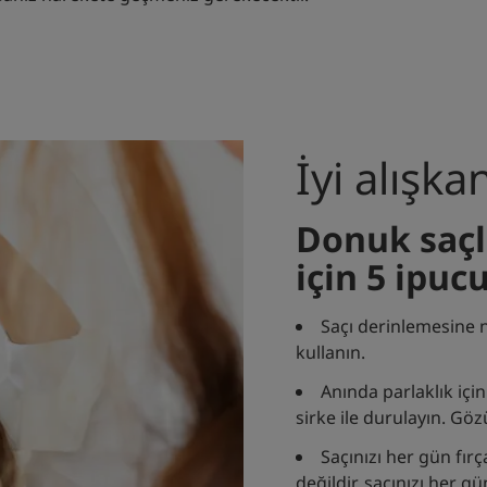
İyi alışka
Donuk saçl
için 5 ipuc
Saçı derinlemesine n
kullanın.
Anında parlaklık için 
sirke ile durulayın. G
Saçınızı her gün fırç
değildir, saçınızı her