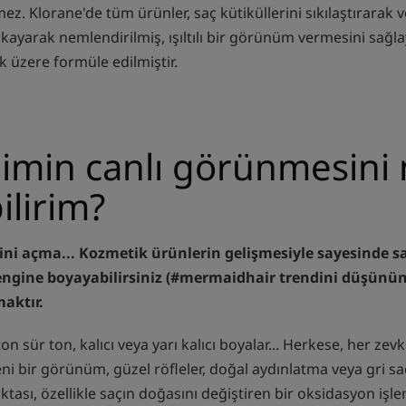
ez. Klorane'de tüm ürünler, saç kütiküllerini sıkılaştırara
ayarak nemlendirilmiş, ışıltılı bir görünüm vermesini sağla
k üzere formüle edilmiştir.
imin canlı görünmesini 
ilirim?
ni açma... Kozmetik ürünlerin gelişmesiyle sayesinde sa
ngine boyayabilirsiniz (#mermaidhair trendini düşünün)
maktır.
ton sür ton, kalıcı veya yarı kalıcı boyalar... Herkese, her zev
ni bir görünüm, güzel röfleler, doğal aydınlatma veya gri s
tası, özellikle saçın doğasını değiştiren bir oksidasyon işle