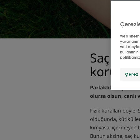
Çerezle
Web sitemiz
yararlanma
ve kolayla
Saç reng
kullanımını
politikamı
koruyabi
Çerez 
Parlaklık, saçınızın
olursa olsun, canlı 
Fizik kuralları böyle.
olduğunda, kütiküller
kimyasal içermeyen bi
Bunun aksine, saç kur