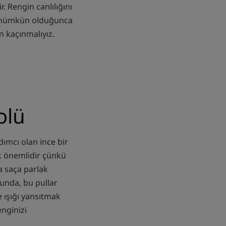
. Rengin canlılığını
nı mümkün olduğunca
n kaçınmalıyız.
olü
dımcı olan ince bir
k önemlidir çünkü
a saça parlak
unda, bu pullar
e ışığı yansıtmak
nginizi