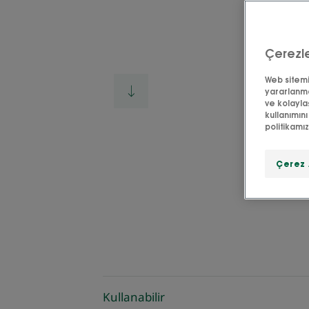
Çerezle
Web sitemiz
yararlanma
ve kolayla
kullanımını
politikamı
Çerez 
Kullanabilir