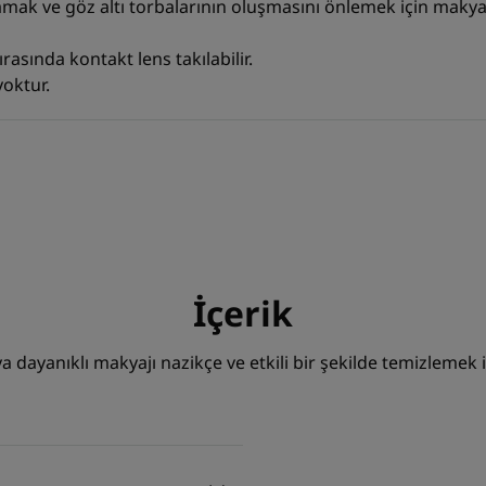
rlamak ve göz altı torbalarının oluşmasını önlemek için mak
kullanan 12 kadın üzerinde klinik etkinlik çalışması.
rasında kontakt lens takılabilir.
oktur.
İçerik
a dayanıklı makyajı nazikçe ve etkili bir şekilde temizlemek i