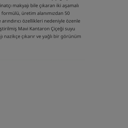
natçı makyajı bile çıkaran iki aşamalı
formülü, üretim alanımızdan 50
arındırıcı özellikleri nedeniyle özenle
iştirilmiş Mavi Kantaron Çiçeği suyu
ı nazikçe çıkarır ve yağlı bir görünüm
 BIRKAÇ SÖZ
kyaj temizleyici,