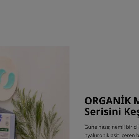
ORGANİK M
Serisini Ke
Güne hazır, nemli bir c
hyalüronik asit içeren b