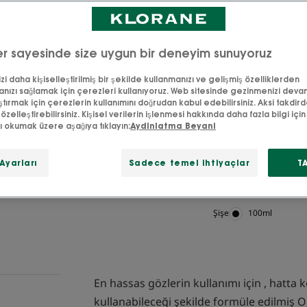
r sayesinde size uygun bir deneyim sunuyoruz
Organik
Fransa'da
i daha kişiselleştirilmiş bir şekilde kullanmanızı ve gelişmiş özelliklerden
Mavi
üretilmiştir
nızı sağlamak için çerezleri kullanıyoruz. Web sitesinde gezinmenizi deva
kantaron
ştırmak için çerezlerin kullanımını doğrudan kabul edebilirsiniz. Aksi takdir
 özelleştirebilirsiniz. Kişisel verilerin işlenmesi hakkında daha fazla bilgi için l
zı okumak üzere aşağıya tıklayın:
Aydinlatma Beyani
Hassas ve etkili çi
Ayarları
Sadece temel ihtiyaçlar
T
Makyajı çıkarır, gü
Şişe
Şişe
100ml
En hassas gözlerin kullanımı için , hatta k
kullanabileceği şekilde formüle edilmiş