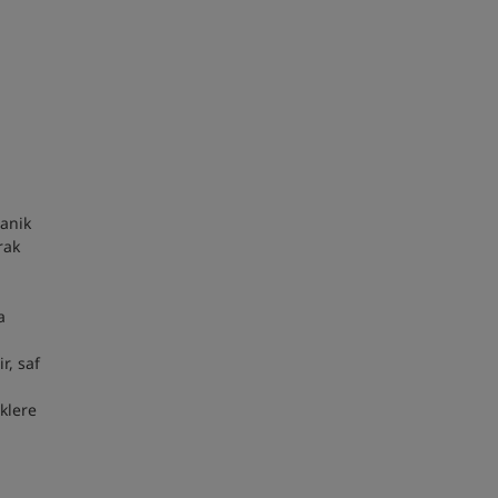
anik
rak
a
r, saf
iklere