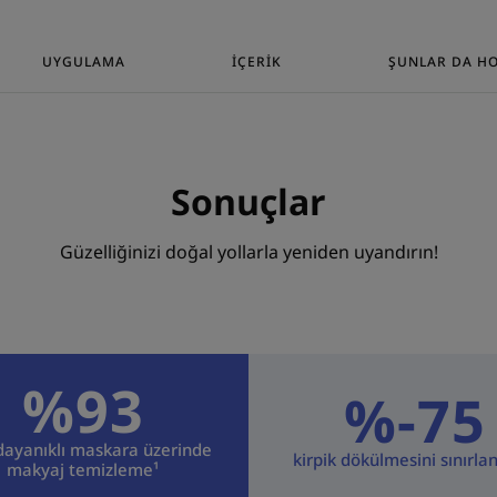
uzun süre ka
dayanıklı tüm 
UYGULAMA
İÇERIK
ŞUNLAR DA HO
anında tama
Sonuçlar
Güzelliğinizi doğal yollarla yeniden uyandırın!
Avantaj
Nazik ve etkili, ORGANİK Mavi Kantaron 
Temizleyicimiz, hassas gözlerden ve kont
çıkarır.
%93
%-75
Faydalar
dayanıklı maskara üzerinde
kirpik dökülmesini sınırlan
makyaj temizleme¹
• Makyajı temizler: uzun süre kalıcı ve su