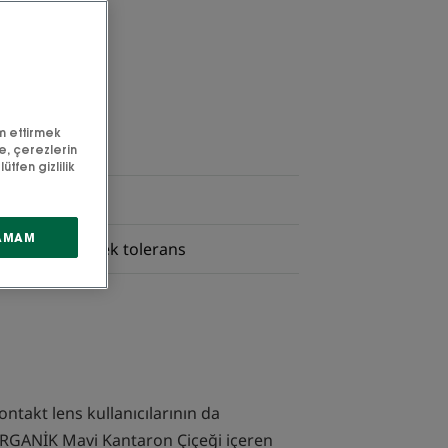
m ettirmek
de, çerezlerin
ütfen gizlilik
ft fazlı formül
AMAM
çlendirir, yüksek tolerans
ontakt lens kullanıcılarının da
 ORGANİK Mavi Kantaron Çiçeği içeren