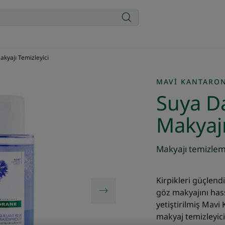
akyajı Temizleyici
MAVI KANTARO
Suya Da
Makyajı
Makyajı temizlem
Kirpikleri güçlend
göz makyajını has
yetiştirilmiş Mavi 
makyaj temizleyici