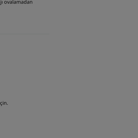
yajı ovalamadan
çin.