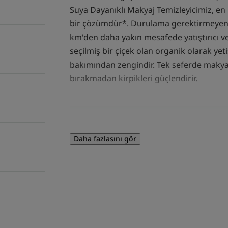
Suya Dayanıklı Makyaj Temizleyicimiz, en i
bir çözümdür*. Durulama gerektirmeyen 
km'den daha yakın mesafede yatıştırıcı ve 
seçilmiş bir çiçek olan organik olarak yet
bakımından zengindir. Tek seferde makyaj
bırakmadan kirpikleri güçlendirir.
Daha fazlasını gör
UZMANIMIZDAN
Bu çift etkili ma