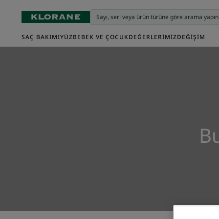
SAÇ BAKIMI
YÜZ
BEBEK VE ÇOCUK
DEĞERLERIMIZ
DEĞIŞIM
B