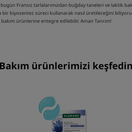
, bugün Fransız tarlalarımızdan buğday taneleri ve laktik bak
bir biyosentez süreci kullanarak nasıl üretileceğini biliyor
 bakım ürünlerine entegre edilebilir. Aman Tanrım!
Bakım ürünlerimizi keşfedi
ORGANİK
Mavi
Kantaron
içerikli
Yatıştırıcı
ve