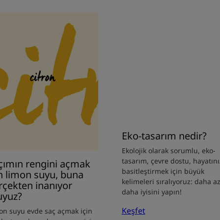
fet
Keşfet
ımın
Eko-
gini
tasarım
mak
nedir?
on
u,
na
çekten
nıyor
Eko-tasarım nedir?
yuz?
Ekolojik olarak sorumlu, eko-
tasarım, çevre dostu, hayatını
çımın rengini açmak
basitleştirmek için büyük
in limon suyu, buna
kelimeleri sıralıyoruz: daha az
rçekten inanıyor
daha iyisini yapın!
yuz?
Keşfet
on suyu evde saç açmak için