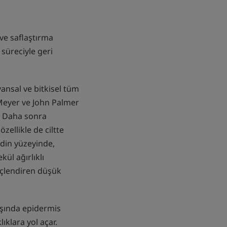
ve saflaştırma
 süreciyle geri
ansal ve bitkisel tüm
 Meyer ve John Palmer
. Daha sonra
zellikle de ciltte
ldin yüzeyinde,
ül ağırlıklı
üçlendiren düşük
yaşında epidermis
ıklara yol açar.