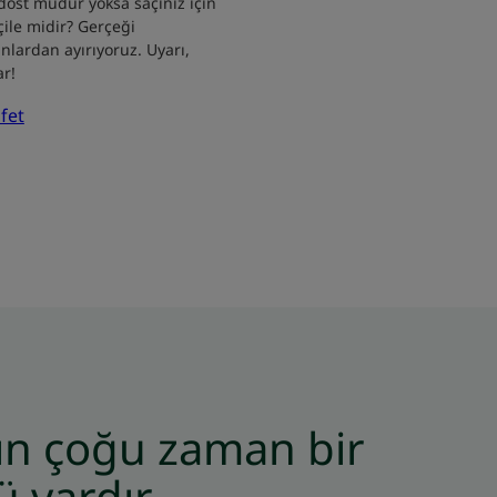
 dost mudur yoksa saçınız için
çile midir? Gerçeği
anlardan ayırıyoruz. Uyarı,
ar!
fet
n çoğu zaman bir
vardır...