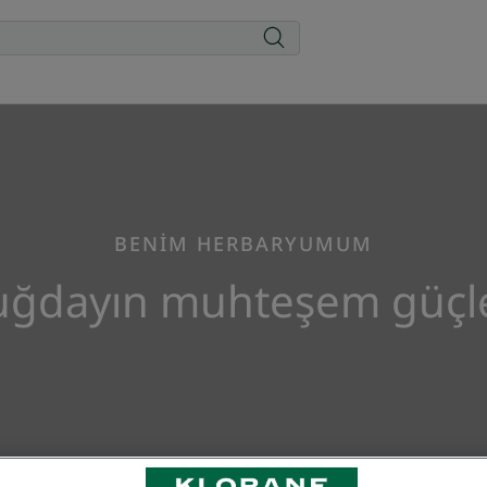
BENİM HERBARYUMUM
uğdayın muhteşem güçle