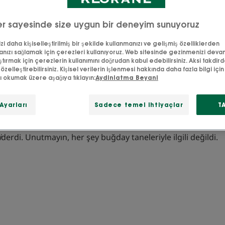
i etrafımızda ve bizimle birlikte, ürünlerimizde ve tab
r sayesinde size uygun bir deneyim sunuyoruz
anüstü doğal içeriklerimizden bahsedelim.
i daha kişiselleştirilmiş bir şekilde kullanmanızı ve gelişmiş özelliklerden
nızı sağlamak için çerezleri kullanıyoruz. Web sitesinde gezinmenizi deva
zemeyen sarı bir güzellik, yazın buğday tarlalarının güzel alt
ştırmak için çerezlerin kullanımını doğrudan kabul edebilirsiniz. Aksi takdir
 gıda olduğunu ve tohumlarının yadsınamaz erdemlerini bili
 özelleştirebilirsiniz. Kişisel verilerin işlenmesi hakkında daha fazla bilgi için l
zı okumak üzere aşağıya tıklayın:
Aydinlatma Beyani
bakterilerin fermantasyonu sayesinde olağanüstü bir mole
biliyoruz: muazzam bir nemlendirme etkisine sahip olan hyal
Ayarları
Sadece temel ihtiyaçlar
T
ibi kendi ağırlığının 1000 katından fazla suyu tutabilmektedi
çlik ve cazibe kaynağı olan bu maddeye daha yakından bak
i
derdi. Unutmayın, her şey buğday taneleriyle ilgili değildi.