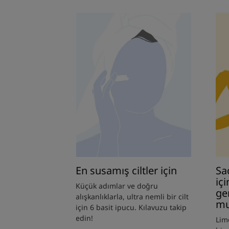
Keşfet
Keş
En
Saç
susamış
ren
ciltler
aç
için
için
lim
suy
bu
ger
ina
mu
Sa
En susamış ciltler için
iç
Küçük adımlar ve doğru
ge
alışkanlıklarla, ultra nemli bir cilt
mu
için 6 basit ipucu. Kılavuzu takip
edin!
Lim