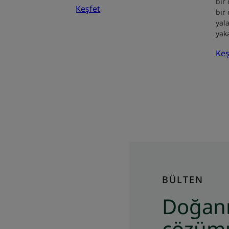
bir
Keşfet
bir 
yal
yak
Keş
BÜLTEN
Doğanı
çözümü 