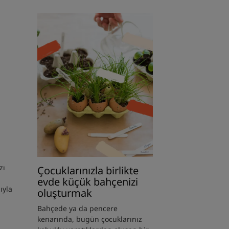
Keşfet
Çocuklarınızla
birlikte
evde
küçük
bahçenizi
oluşturmak
zı
Çocuklarınızla birlikte
evde küçük bahçenizi
ıyla
oluşturmak
Bahçede ya da pencere
kenarında, bugün çocuklarınız