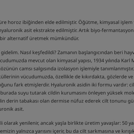
re horoz ibiğinden elde edilmiştir. Öğütme, kimyasal işlem 
yaluronik asit ekstrakte edilmiştir. Artık biyo-fermantasyon
ı bir alternatif üretmek mümkündür.
idelim. Nasıl keşfedildi? Zamanın başlangıcından beri hayv
ücudumuzda mevcut olan kimyasal yapısı, 1934 yılında Karl
gözünün camsı salgısında izolasyon işlemiyle tanımlanmıştır
üllerinin vücudumuzda, özellikle de kıkırdakta, gözlerde ve ö
unu fark etmişlerdir. Hyaluronik asidin iki formu vardır: ci
 burada suyu tutarak cildin kurumasını önleyen yüksek molek
ldin derin tabakası olan dermise nüfuz ederek cilt tonunu g
uronik asit.
li olarak yenilenir, ancak yaşla birlikte üretim yavaşlar: 50 
izin yalnızca yarısını içerir, bu da cilt sarkmasına ve kırışıkl