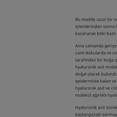
Bu madde uzun bir sü
işlemlerinden sonra h
kazanarak bitki bazl
Ama zamanda geriye g
canlı dokularda ve v
tarafından bir boğa 
hyaluronik asit molek
doğal olarak bulunduğ
epidermiste kalan ve
hyaluronik asit ve ci
molekül ağırlıklı hyal
Hyaluronik asit sürek
başlangıçtaki sermayem