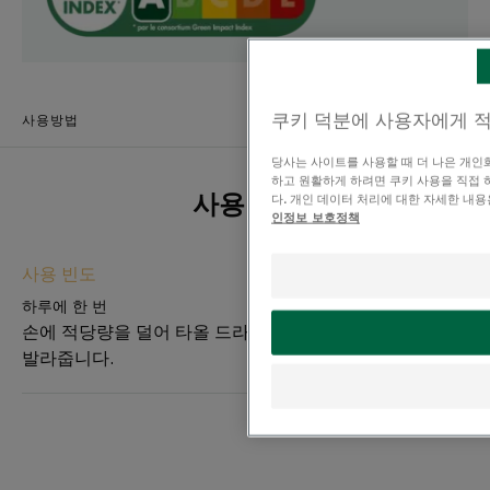
텍스처
리퀴드
쿠키 덕분에 사용자에게 
사용방법
텍스처의 장점
끈적임 없이 모발에 흡수되는 영양 가득 텍스처
당사는 사이트를 사용할 때 더 나은 개인
하고 원활하게 하려면 쿠키 사용을 직접 
제품의 향기
다. 개인 데이터 처리에 대한 자세한 내
사용방법
인정보 보호정책
망고향
사용 빈도
¹클로란 비건은 동물 유래 원료(최종원료기준) 사용하지 않았음을 의미함
*2021 IQVIA 조사, 유럽 12개국(독일, 오스트리아, 벨기에, 스페인, 프랑스, 그
리스, 이탈리아, 폴란드, 포르투갈, 슬로바키아, 스위스, 체코) 약국 채널 내 건
하루에 한 번
성 헤어 제품 판매 수량 기준
손에 적당량을 덜어 타올 드라이한 머리, 또는 마른 모발에
²Eurofins, In-use tolerance test, 성인 20명 대상 2주 사용 후 소비자 만족도
조사 결과 기준, 2020 (사용자 환경에 따라 개인 차 있을 수 있음)
발라줍니다.