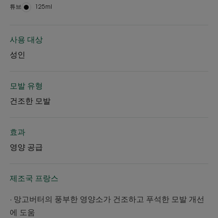
튜브
튜
125ml
브
사용 대상
성인
모발 유형
건조한 모발
효과
영양 공급
제조국 프랑스
∙ 망고버터의 풍부한 영양소가 건조하고 푸석한 모발 개선
에 도움