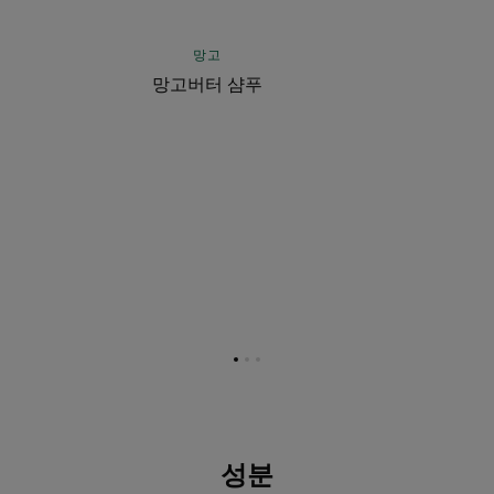
망고
망고버터 샴푸
항
항
항
목
목
목
1
2
3
로
로
로
이
이
이
동
동
동
성분