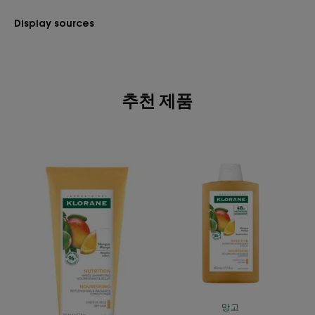
Display sources
추천 제품
망
망
고
고
버
버
터
터
헤
샴
어
푸
팩
망고