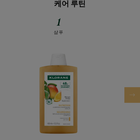
케어 루틴
1
샴푸
망
고
버
터
샴
푸