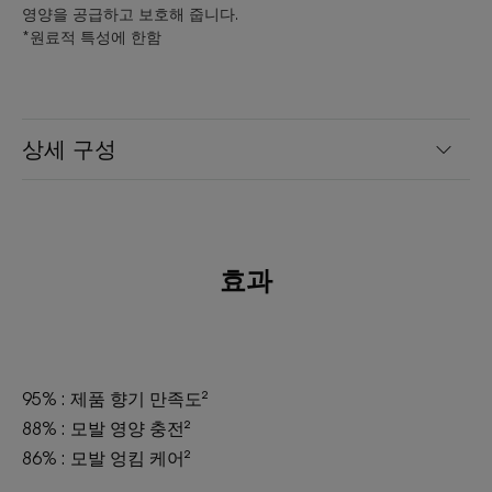
영양을 공급하고 보호해 줍니다.
*원료적 특성에 한함
상세 구성
효과
95% : 제품 향기 만족도²
88% : 모발 영양 충전²
86% : 모발 엉킴 케어²