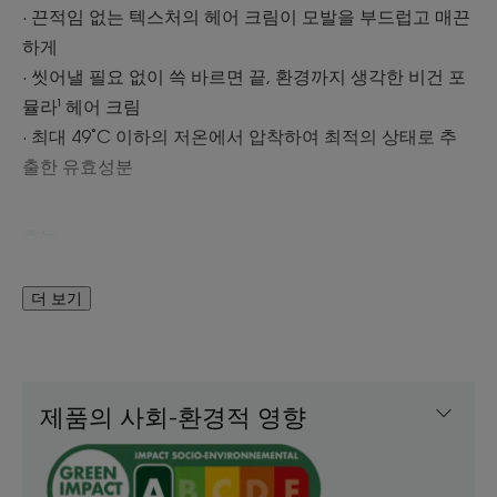
∙ 끈적임 없는 텍스처의 헤어 크림이 모발을 부드럽고 매끈
하게
∙ 씻어낼 필요 없이 쓱 바르면 끝, 환경까지 생각한 비건 포
뮬라¹ 헤어 크림
∙ 최대 49˚C 이하의 저온에서 압착하여 최적의 상태로 추
출한 유효성분
효능
95% : 제품 향기 만족도²
더 보기
88% : 모발 영양 충전²
86% : 모발 엉킴 케어²
제품의 사회-환경적 영향
텍스처