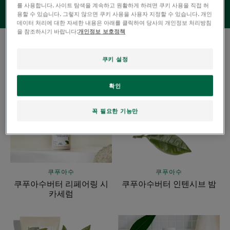
를 사용합니다. 사이트 탐색을 계속하고 원활하게 하려면 쿠키 사용을 직접 허
용할 수 있습니다. 그렇지 않으면 쿠키 사용을 사용자 지정할 수 있습니다. 개인
데이터 처리에 대한 자세한 내용은 아래를 클릭하여 당사의 개인정보 처리방침
을 참조하시기 바랍니다:
개인정보 보호정책
4 결과 "극손상 모발"
쿠키 설정
쿠
쿠
푸
푸
확인
아
아
수
수
꼭 필요한 기능만
버
버
터
터
리
인
페
텐
어
시
쿠푸아수
쿠푸아수
링
브
쿠푸아수버터 리페어링 시
쿠푸아수버터 인텐시브 밤
시
밤
카세럼
카
세
쿠
쿠
럼