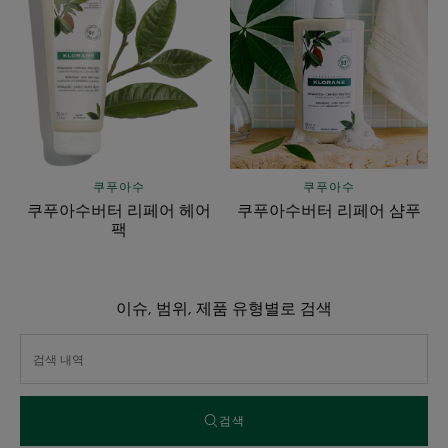
푸
푸
아
아
수
수
버
버
터
터
리
리
페
페
어
어
쿠푸아수
쿠푸아수
헤
샴
쿠푸아수버터 리페어 헤어
쿠푸아수버터 리페어 샴푸
어
푸
팩
팩
이슈, 범위, 제품 유형별로 검색
검색