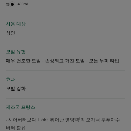
병
병
400ml
사용 대상
성인
모발 유형
매우 건조한 모발 - 손상되고 거친 모발 - 모든 두피 타입
효과
모발 강화
제조국 프랑스
∙ 시어버터보다 1.5배 뛰어난 영양력¹의 오가닉 쿠푸아수
버터 함유