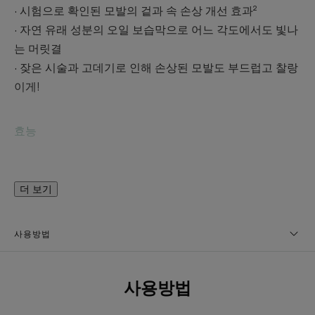
∙ 시험으로 확인된 모발의 겉과 속 손상 개선 효과²
∙ 자연 유래 성분의 오일 보습막으로 어느 각도에서도 빛나
는 머릿결
∙ 잦은 시술과 고데기로 인해 손상된 모발도 부드럽고 찰랑
이게!
효능
95% : 영양감³
93% : 바운시한 모발³
더 보기
92% : 손쉬운 스타일링³
사용방법
텍스처
사용방법