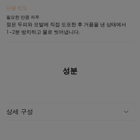
텍스처
사용 빈도
리퀴드
필요한 만큼 자주
젖은 두피와 모발에 직접 도포한 후 거품을 낸 상태에서
텍스처의 장점
1~2분 방치하고 물로 씻어냅니다.
섬세한 거품이 나는 영양 가득 텍스처
제품의 향기
플로럴 계열의 따뜻한 코튼 밀크 향
¹Fleck et al, In-vitro water absorption study, 2012, Journal of the
성분
American college, 4, 92-4, 원료적 특성에 한함
²DERMSCAN,EX-VIVO 10 HAIR 대상 FLUORESCENCE INTENSITY 측정, 제품
1회/9회 사용 후(주2회, 한달 사용량)기기 평가 결과, 2019 (사용자 환경에 따
라 개인 차 있을 수 있음)
³Techni'Sens, 성인 104명 대상, 주 2~4회 총 21일간 제품 사용 후 소비자 만
족도 조사 결과, 2019 (사용자 환경에 따라 개인 차 있을 수 있음)
상세 구성