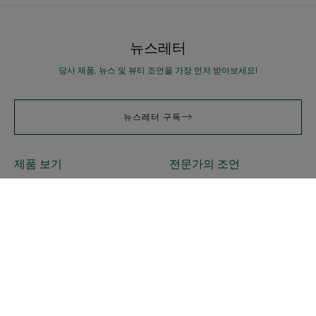
뉴스레터
당사 제품, 뉴스 및 뷰티 조언을 가장 먼저 받아보세요!
뉴스레터 구독
제품 보기
전문가의 조언
피오니 샴푸
친환경 디자인이란 무엇을
피오니 SOS 두피 세럼
의미합니까?
피오니 두피팩
네틀 드라이 샴푸
브랜드 소개
연락처
자주 묻는 질문