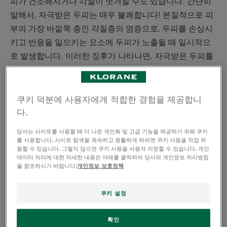
피가 건조해지거나 각질이 벗겨질 수도 있습니다. 간단히
말해서, 자극받은 두피는 매우 불쾌합니다! 본질적으로 피
부의 가장 바깥쪽 층인 각질층의 염증으로, 두피를 손상시
키고 반응을 일으키는 요소에 두피가 노출될 때 일시적으
로 발생합니다. 이러한 징후가 나타나면, 자극받은 두피를
최대한 빨리 치료하여 불편함을 해소하고 피부가 약해지
는 것을 방지해야 합니다.
쿠키 덕분에 사용자에게 적합한 경험을 제공합니
다.
두피를 자극하고 손상시킬
당사는 사이트를 사용할 때 더 나은 개인화 및 고급 기능을 제공하기 위해 쿠키
를 사용합니다. 사이트 탐색을 계속하고 원활하게 하려면 쿠키 사용을 직접 허
수 있는 것은 무엇인가요?
용할 수 있습니다. 그렇지 않으면 쿠키 사용을 사용자 지정할 수 있습니다. 개인
데이터 처리에 대한 자세한 내용은 아래를 클릭하여 당사의 개인정보 처리방침
을 참조하시기 바랍니다:
개인정보 보호정책
민감한 피부는 공격에 더 많이 반응하며 피부 민감성에
중요한 역할을 합니다. 게다가 두피는 매일 수많은 공격
쿠키 설정
요인에 노출되지만 우리가 미처 관리하지 못하고 있는 특
히 민감한 부위입니다! 오염은 제외하기 어려운 요소이지
확인