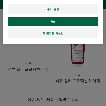
쿠키 설정
2 결과 "염색모"
확인
석
석
류
류
꼭 필요한 기능만
컬
컬
러
러
프
프
로
로
텍
텍
석류
션
션
석류 컬러 프로텍션 샴푸
샴
헤
석류
푸
어
석류 컬러 프로텍션 헤어팩
팩
이슈, 범위, 제품 유형별로 검색